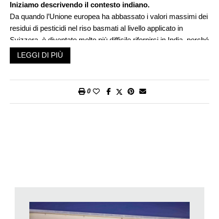
Iniziamo descrivendo il contesto indiano.
Da quando l’Unione europea ha abbassato i valori massimi dei
residui di pesticidi nel riso basmati al livello applicato in
Svizzera, è diventato molto più difficile rifornirsi in India, perché
la domanda si è impennata. Il problema principale è che i tenori
LEGGI DI PIÙ
dei residui sono elevati nelle regioni risicole tradizionali a causa
dell’inquinamento del suolo. E questo anche in assenza di
trattamenti chimici.
0
Sono interessate dal problema anche le zone di
produzione della Migros?
No. Quando, sette anni fa, abbiamo iniziato a coltivare il riso
basmati nel Nord dell’India, abbiamo subito deciso di rinunciare
ai pesticidi e ai concimi e di puntare sul biologico. Nella nostra
zona di produzione, il riso non è mai stato esportato prima: i
contadini hanno sempre lavorato unicamente per sopperire al
loro fabbisogno. Così facendo non hanno avuto la tentazione di
fertilizzare eccessivamente il terreno.
E questo riso biologico prodotto dai risicoltori Migros in
India è sempre molto richiesto.