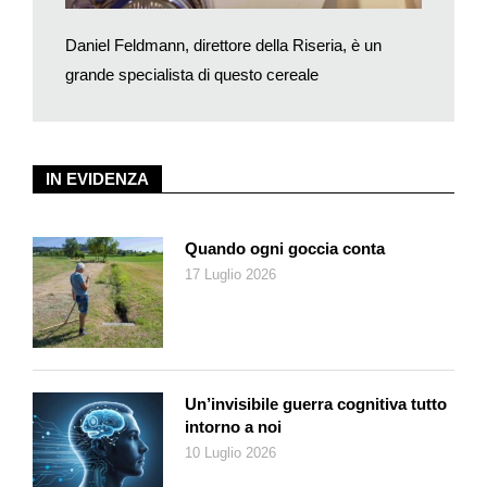
Gli agricoltori che coltivano riso basmati in India sono circa
750… ed ovviamente non li conosco tutti personalmente (ride)!
Daniel Feldmann, direttore della Riseria, è un
Intratteniamo contatti regolari con il nostro partner sul posto e
grande specialista di questo cereale
una volta all’anno visito i contadini per informarli sulla
commercializzazione del loro riso. Vi garantisco che la
prossima volta gli farò leggere questa intervista! Ormai
conoscono bene la Migros e si tengono al corrente dei prezzi
IN EVIDENZA
di mercato, ciò che a volte rende le trattative più difficili per noi
(sorride). Stando così le cose, siamo ben felici di poter
discutere su un piano di parità con una controparte trasparente
Quando ogni goccia conta
e informata.
17 Luglio 2026
Quali sono le conseguenze di questa collaborazione sulla
vita quotidiana dei contadini?
Credo che a loro dia soprattutto la sicurezza di poter vendere il
loro riso a un prezzo interessante, nonché equo. Inoltre, il
nostro progetto contribuisce indubbiamente a limitare l’esodo
Un’invisibile guerra cognitiva tutto
dalle campagne. Infatti, se i raccolti hanno un valore che dà ai
intorno a noi
contadini la possibilità di guadagnarsi la vita, essi preferiscono
10 Luglio 2026
restare sulle loro terre e dedicare le loro energie a coltivarle.