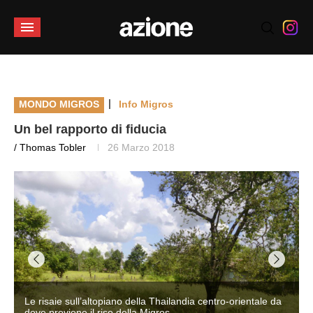
|
MONDO MIGROS
Info Migros
Un bel rapporto di fiducia
/ Thomas Tobler
26 Marzo 2018
Le risaie sull’altopiano della Thailandia centro-orientale da
dove proviene il riso della Migros