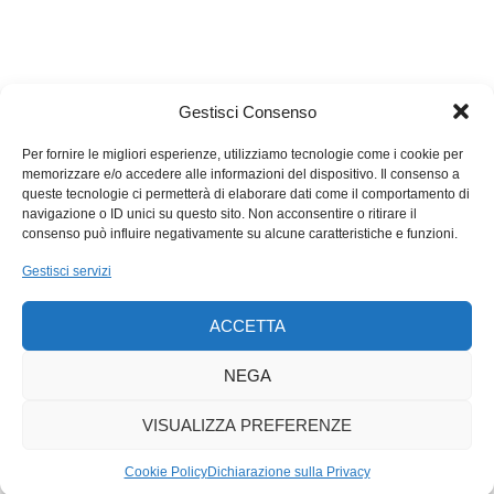
quantità di fertilizzante chimico. Al momento del nostro arrivo,
cinque anni fa, i contadini erano già sensibilizzati su questo
punto. Coltivavano il riso esclusivamente secondo i principi
bio, preservando l’acqua, il suolo e la loro stessa salute.
Gestisci Consenso
Migros li sostiene anche con una formazione agricola?
Il nostro partner sul posto li associa regolarmente a progetti di
Per fornire le migliori esperienze, utilizziamo tecnologie come i cookie per
memorizzare e/o accedere alle informazioni del dispositivo. Il consenso a
formazione, che consistono, ad esempio, nel selezionare le
queste tecnologie ci permetterà di elaborare dati come il comportamento di
sementi per migliorare la qualità del riso anno dopo anno
navigazione o ID unici su questo sito. Non acconsentire o ritirare il
oppure nel provare metodi di semina differenti allo scopo di
consenso può influire negativamente su alcune caratteristiche e funzioni.
bonificare il suolo e favorire la formazione di humus. Inoltre,
Gestisci servizi
imparano anche a ridurre le loro emissioni di CO2. Un aspetto
che va molto aldilà degli standard bio.
ACCETTA
NEGA
VISUALIZZA PREFERENZE
Cookie Policy
Dichiarazione sulla Privacy