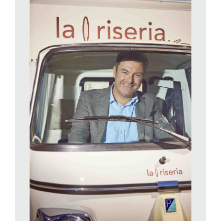
Assolutamente. Ma va fatta una precisazione: non si tratta
esattamente di risicoltori che lavorano in esclusiva per la
Migros. Nonostante esista un contratto, non hanno alcun
obbligo di consegnare a noi il loro riso. Se volessero,
potrebbero mettere il loro raccolto sul mercato, speculare e
vendere al miglior offerente.
E non lo fanno?
No, per fortuna! O perlomeno non attualmente. Lavoriamo
assieme ormai da tanti anni e intratteniamo rapporti molto
diretti sia con i nostri partner commerciali indiani sia con gli
agricoltori. Stanno dando prova di lealtà nei nostri confronti e
rispettano le condizioni di consegna stabilite, e questo benché
verso il riso ci sia un crescente interesse. È una prova della
stima che ci riservano.
Come si può descrivere la cooperazione tra la Migros e i
risicoltori indiani? Questi ultimi conoscono
personalmente i rappresentati del grande distributore o
sanno solo che il riso prende la via della Svizzera?