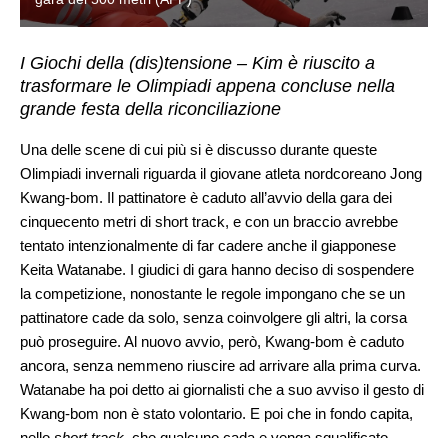
I Giochi della (dis)tensione – Kim è riuscito a
trasformare le Olimpiadi appena concluse nella
grande festa della riconciliazione
Una delle scene di cui più si è discusso durante queste
Olimpiadi invernali riguarda il giovane atleta nordcoreano Jong
Kwang-bom. Il pattinatore è caduto all’avvio della gara dei
cinquecento metri di short track, e con un braccio avrebbe
tentato intenzionalmente di far cadere anche il giapponese
Keita Watanabe. I giudici di gara hanno deciso di sospendere
la competizione, nonostante le regole impongano che se un
pattinatore cade da solo, senza coinvolgere gli altri, la corsa
può proseguire. Al nuovo avvio, però, Kwang-bom è caduto
ancora, senza nemmeno riuscire ad arrivare alla prima curva.
Watanabe ha poi detto ai giornalisti che a suo avviso il gesto di
Kwang-bom non è stato volontario. E poi che in fondo capita,
nello
short track
, che qualcuno cada e venga squalificato.