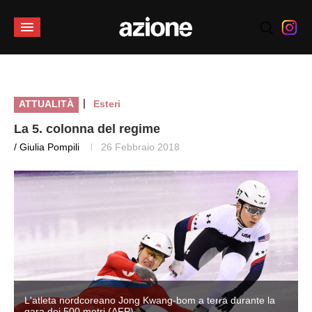
|
ATTUALITÀ
Esteri
La 5. colonna del regime
/ Giulia Pompili
26 Febbraio 2018
L'atleta nordcoreano Jong Kwang-bom a terra durante la
gara dei 500 metri (AFP)