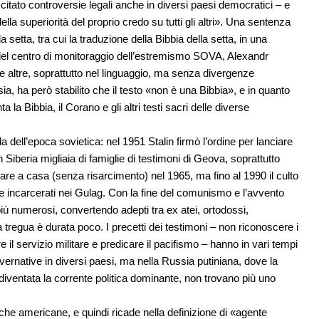
scitato controversie legali anche in diversi paesi democratici – e
ella superiorità del proprio credo su tutti gli altri». Una sentenza
a setta, tra cui la traduzione della Bibbia della setta, in una
 del centro di monitoraggio dell’estremismo SOVA, Alexandr
e altre, soprattutto nel linguaggio, ma senza divergenze
ia, ha però stabilito che il testo «non è una Bibbia», e in quanto
 la Bibbia, il Corano e gli altri testi sacri delle diverse
la dell’epoca sovietica: nel 1951 Stalin firmò l’ordine per lanciare
 Siberia migliaia di famiglie di testimoni di Geova, soprattutto
are a casa (senza risarcimento) nel 1965, ma fino al 1990 il culto
e incarcerati nei Gulag. Con la fine del comunismo e l’avvento
 più numerosi, convertendo adepti tra ex atei, ortodossi,
 tregua è durata poco. I precetti dei testimoni – non riconoscere i
tare il servizio militare e predicare il pacifismo – hanno in vari tempi
overnative in diversi paesi, ma nella Russia putiniana, dove la
 diventata la corrente politica dominante, non trovano più uno
idiche americane, e quindi ricade nella definizione di «agente