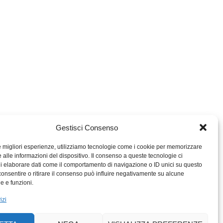
Gestisci Consenso
le migliori esperienze, utilizziamo tecnologie come i cookie per memorizzare
 alle informazioni del dispositivo. Il consenso a queste tecnologie ci
i elaborare dati come il comportamento di navigazione o ID unici su questo
consentire o ritirare il consenso può influire negativamente su alcune
MIGROS TICINO
he e funzioni.
MIGROS
izi
SCUOLA CLUB
PERCENTO CULTURALE