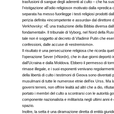
trasfusioni di sangue degli aderenti al culto – che ha su
l’«istigazione all’odio religioso» motivato dalla «predica d
separata ha messo fuorilegge i testi religiosi prodotti dall
perizia definita «incompetente e assurda» dal direttore
Verkhovsky: «È una traduzione della Bibbia diversa dall
fondamentali». Il tribunale di Vyborg, nel Nord della Russ
tale non è soggetto al decreto di Vladimir Putin che esenta
confessioni, dalle accuse di «estremismo».
Il risultato è una persecuzione religiosa che ricorda quel
l’operazione Sever («Nord»), che in due giorni deportò in
dall’Ucraina e dalla Moldova. Ebbero il permesso di torn
rimase illegale, e i suoi esponenti venivano regolarment
della libertà di culto i testimoni di Geova sono diventati
musulmani di tutte le numerose etnie dell’ex Urss. Ma la
governi terreni, non offrire lealtà ad altri che a dio, rifiu
portato i membri del culto a scontrarsi con le autorità g
componente nazionalista e militarista negli ultimi anni è
spazio.
Inoltre, la setta è una diramazione diretta di entità giur