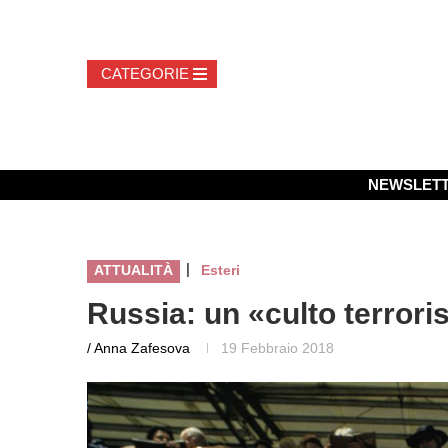
NEWSLET
|
ATTUALITÀ
Esteri
Russia: un «culto terrori
/ Anna Zafesova
19 Febbraio 2018