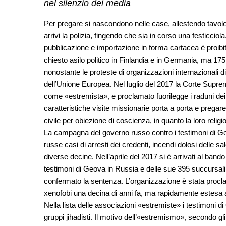
nel silenzio dei media
Per pregare si nascondono nelle case, allestendo tavole
arrivi la polizia, fingendo che sia in corso una festicciola
pubblicazione e importazione in forma cartacea è proibita.
chiesto asilo politico in Finlandia e in Germania, ma 175
nonostante le proteste di organizzazioni internazionali di
dell’Unione Europea. Nel luglio del 2017 la Corte Supre
come «estremista», e proclamato fuorilegge i raduni dei 
caratteristiche visite missionarie porta a porta e pregare
civile per obiezione di coscienza, in quanto la loro reli
La campagna del governo russo contro i testimoni di Geova
russe casi di arresti dei credenti, incendi dolosi delle sal
diverse decine. Nell’aprile del 2017 si è arrivati al ban
testimoni di Geova in Russia e delle sue 395 succursali
confermato la sentenza. L’organizzazione è stata procla
xenofobi una decina di anni fa, ma rapidamente estesa a 
Nella lista delle associazioni «estremiste» i testimoni di
gruppi jihadisti. Il motivo dell’«estremismo», secondo gli