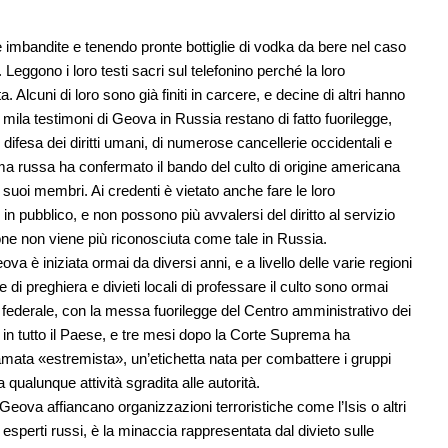
 imbandite e tenendo pronte bottiglie di vodka da bere nel caso
. Leggono i loro testi sacri sul telefonino perché la loro
 Alcuni di loro sono già finiti in carcere, e decine di altri hanno
 mila testimoni di Geova in Russia restano di fatto fuorilegge,
 difesa dei diritti umani, di numerose cancellerie occidentali e
ma russa ha confermato il bando del culto di origine americana
suoi membri. Ai credenti è vietato anche fare le loro
 in pubblico, e non possono più avvalersi del diritto al servizio
gione non viene più riconosciuta come tale in Russia.
 è iniziata ormai da diversi anni, e a livello delle varie regioni
e di preghiera e divieti locali di professare il culto sono ormai
do federale, con la messa fuorilegge del Centro amministrativo dei
 in tutto il Paese, e tre mesi dopo la Corte Suprema ha
mata «estremista», un’etichetta nata per combattere i gruppi
qualunque attività sgradita alle autorità.
 Geova affiancano organizzazioni terroristiche come l’Isis o altri
 esperti russi, è la minaccia rappresentata dal divieto sulle