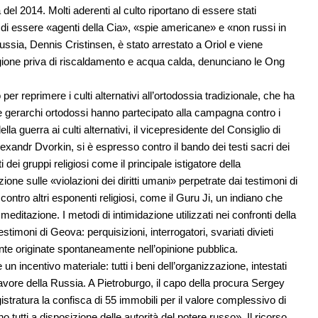
del 2014. Molti aderenti al culto riportano di essere stati
sa di essere «agenti della Cia», «spie americane» e «non russi in
ssia, Dennis Cristinsen, è stato arrestato a Oriol e viene
rigione priva di riscaldamento e acqua calda, denunciano le Ong
er reprimere i culti alternativi all’ortodossia tradizionale, che ha
i e gerarchi ortodossi hanno partecipato alla campagna contro i
la guerra ai culti alternativi, il vicepresidente del Consiglio di
 Alexandr Dvorkin, si è espresso contro il bando dei testi sacri dei
ei gruppi religiosi come il principale istigatore della
ione sulle «violazioni dei diritti umani» perpetrate dai testimoni di
contro altri esponenti religiosi, come il Guru Ji, un indiano che
itazione. I metodi di intimidazione utilizzati nei confronti della
stimoni di Geova: perquisizioni, interrogatori, svariati divieti
te originate spontaneamente nell’opinione pubblica.
 incentivo materiale: tutti i beni dell’organizzazione, intestati
avore della Russia. A Pietroburgo, il capo della procura Sergey
stratura la confisca di 55 immobili per il valore complessivo di
no tutti a disposizione delle autorità del potere russo». Il ricorso