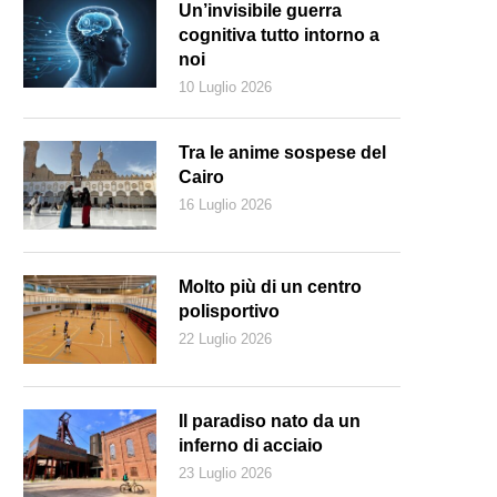
Un’invisibile guerra
cognitiva tutto intorno a
noi
10 Luglio 2026
Tra le anime sospese del
Cairo
16 Luglio 2026
Molto più di un centro
polisportivo
22 Luglio 2026
 Russia ai testimoni di Geova è vietato pregare in pubblico (Marka)
Il paradiso nato da un
inferno di acciaio
23 Luglio 2026