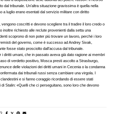
to dal tribunale. Un’altra situazione gravissima è quella nella
no a luglio erano esentati dal servizio militare con diritto
vengono coscritti e devono scegliere tra il tradire il loro credo o
o inoltre richiesto alle reclute provenienti dalla setta una
edenti scoprono di non poter più trovare un lavoro, perché i loro
li estremisti del governo, come è successo ad Andrey Sivak,
e fosse stato prosciolto dall’accusa dal tribunale.
 i diritti umani, che in passato aveva già dato ragione ai membri
 caso di verdetto positivo, Mosca presti ascolto a Strasburgo,
nunce delle violazioni dei diritti umani in Cecenia o la condanna
confermata dai tribunali russi senza cambiare una virgola. I
 clandestini e si fanno coraggio ricordando di essere stati
li di Stalin: «Quelli che ci perseguitano, sono loro che devono