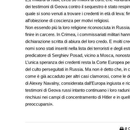
dei testimoni di Geova contro il sequestro è stato respin
quale si sono venuti a trovare i credenti in età di leva: fi
all’obiezione di coscienza per motivi religiosi.
Non essendo più la loro religione riconosciuta in Russia, 
finire in carcere. In Crimea, i commissariati militari hann
dichiarazione scritta di abiura del loro credo. E molti cr
nomi sono stati inseriti nella lista dei terroristi e deg
predicatore di Serghiev Posad, vicino a Mosca, nonostant
L’unica speranza dei credenti resta la Corte Europea per
del culto perseguitati in Russia. Ma non è detto che, in
come è già accaduto per altri casi clamorosi, come le de
di Alexey Navalny, considerata dall’Europa ingiusta e ri
testimoni di Geova russi intanto continuano i loro raduni
rinchiusi nei campi di concentramento di Hitler e in quel
preoccuparsi».
0