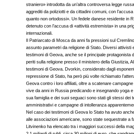
straniero» introdotta da un’altra controversa legge russa 
aggrediti da poliziotti e da cittadini comuni, con l’accu
quanto non ortodossi». Un fedele danese residente in Ru
detenuto con l’accusa di «attività estremista» in una p
internazionali.
Il Patriarcato di Mosca da anni fa pressioni sul Cremlino p
assunto parametri da religione di Stato. Diversi attivist
testimoni di Geova, anche se il principale protagonista del
periti sulla religione presso il ministero della Giustizia,
testimoni di Geova. Dvorkin, considerato dagli esponenti d
repressione di Stato, ha però più volte richiamato l’attenz
Geova contro i loro affiliati, oltre a scatenare campagne 
vive da anni in Russia predicando e insegnando yoga e med
sua famiglia e dei suoi seguaci sono stati gli stessi dei te
amministrativi e campagne di intolleranza apparentemen
Nel caso dei testimoni di Geova lo Stato ha avuto anche un
alle associazioni americane, sono state sequestrate a f
Litvinenko ha elencato tra i maggiori successi della magi
2,1 miliardi di rubli, circa 30 milioni di euro, che «andran