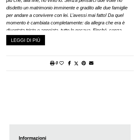
più che, alla fine, ho vinto io. Senza pensarci due volte ho
disdetto un matrimonio imminente e gradito alle due famiglie
per andare a convivere con lei. L’avessi mai fatto! Da quel
momento è cambiata completamente: da allegra che era è
diventata triste e annoiata, tutto le pesava. Finché, senza
preavviso, mi ha annunciato che non era innamorata, forse
LEGGI DI PIÙ
non le era mai stata, che la convivenza non faceva per lei e
che preferiva tornare dai suoi e trovarsi un altro lavoro. A quel
punto anch’io, benché disperato, ho chiuso casa e sono
0
tornato a essere figlio. Ma non mi rassegno, tanto più che lei
m’invia messaggi erotici e, quando ci incontriamo, mi
abbraccia appassionatamente e mi bacia sulla bocca. Non
comprendendo il suo abbandono, sarei felice di accoglierla a
braccia a aperte e di ricominciare a vivere insieme. Lei che ne
dice? Grazie. /
Max
Caro Max,
se ripercorri la tua storia, vedrai che i colpi di testa non
pagano. Hai lasciato la tua fidanzata per un’attraente
sconosciuta e ora ricevi pan per focaccia. È chiaro che
Informazioni