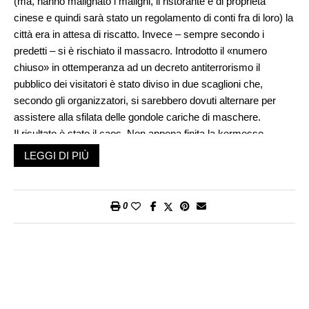
(ma, hanno malignato i maligni, il ristorante è di proprietà
cinese e quindi sarà stato un regolamento di conti fra di loro) la
città era in attesa di riscatto. Invece – sempre secondo i
predetti – si è rischiato il massacro. Introdotto il «numero
chiuso» in ottemperanza ad un decreto antiterrorismo il
pubblico dei visitatori è stato diviso in due scaglioni che,
secondo gli organizzatori, si sarebbero dovuti alternare per
assistere alla sfilata delle gondole cariche di maschere.
Il risultato è stato il caos. Non appena finita la kermesse
sull’acqua il pubblico in uscita premeva per… uscire, mentre
LEGGI DI PIÙ
quello in entrata spingeva per… entrare e disporsi lungo il
canale. Facile immaginare cosa fosse la situazione sui ponti.
Più difficile decidere quale Santo sia intervenuto a far sì che
0
nessuno si facesse del male – o magari solo un tuffo nel
canale. Ce la si è cavata con tanta paura e molti improperi.
Compresi quelli, autorevoli, del Primo Cittadino della
Serenissima. Blindato in un costume da Batman – certo non la
più veneziana delle maschere – il Sindaco ha tuonato contro
chi si lamentava della deficiente organizzazione dell’evento