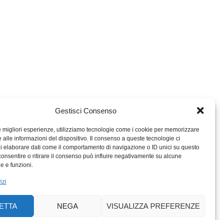
Gestisci Consenso
le migliori esperienze, utilizziamo tecnologie come i cookie per memorizzare
 alle informazioni del dispositivo. Il consenso a queste tecnologie ci
i elaborare dati come il comportamento di navigazione o ID unici su questo
consentire o ritirare il consenso può influire negativamente su alcune
MIGROS TICINO
he e funzioni.
MIGROS
izi
SCUOLA CLUB
PERCENTO CULTURALE
ETTA
NEGA
VISUALIZZA PREFERENZE
MIGROS TICINO