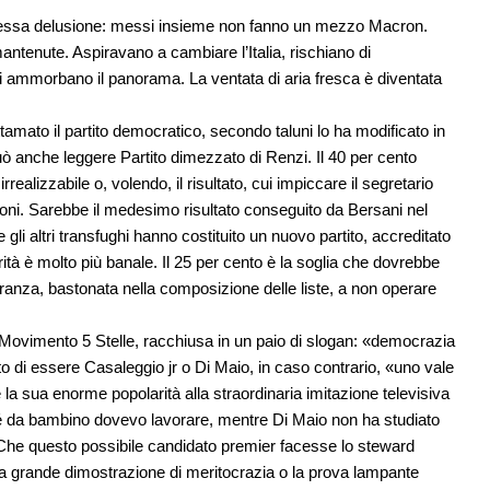
stessa delusione: messi insieme non fanno un mezzo Macron.
ntenute. Aspiravano a cambiare l’Italia, rischiano di
nni ammorbano il panorama. La ventata di aria fresca è diventata
tamato il partito democratico, secondo taluni lo ha modificato in
uò anche leggere Partito dimezzato di Renzi. Il 40 per cento
alizzabile o, volendo, il risultato, cui impiccare il segretario
zioni. Sarebbe il medesimo risultato conseguito da Bersani nel
i altri transfughi hanno costituito un nuovo partito, accreditato
rità è molto più banale. Il 25 per cento è la soglia che dovrebbe
inoranza, bastonata nella composizione delle liste, a non operare
l Movimento 5 Stelle, racchiusa in un paio di slogan: «democrazia
tto di essere Casaleggio jr o Di Maio, in caso contrario, «uno vale
e la sua enorme popolarità alla straordinaria imitazione televisiva
hé da bambino dovevo lavorare, mentre Di Maio non ha studiato
Che questo possibile candidato premier facesse lo steward
na grande dimostrazione di meritocrazia o la prova lampante