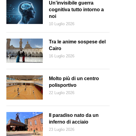
Un’invisibile guerra
cognitiva tutto intorno a
noi
10 Luglio 2026
Tra le anime sospese del
Cairo
16 Luglio 2026
Molto più di un centro
polisportivo
22 Luglio 2026
Matteo Renzi: sconcerta la sua voglia di potere (Ke
Il paradiso nato da un
inferno di acciaio
23 Luglio 2026