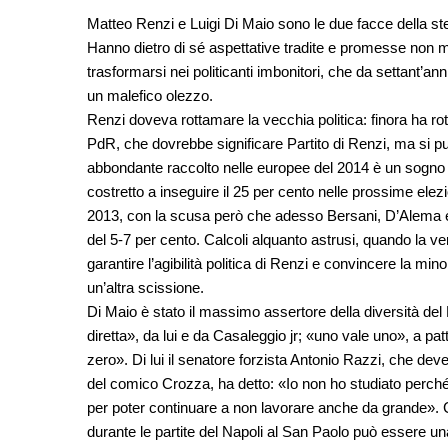
Matteo Renzi e Luigi Di Maio sono le due facce della 
Hanno dietro di sé aspettative tradite e promesse non ma
trasformarsi nei politicanti imbonitori, che da settant’a
un malefico olezzo.
Renzi doveva rottamare la vecchia politica: finora ha rot
PdR, che dovrebbe significare Partito di Renzi, ma si p
abbondante raccolto nelle europee del 2014 è un sogno irre
costretto a inseguire il 25 per cento nelle prossime ele
2013, con la scusa però che adesso Bersani, D’Alema e gl
del 5-7 per cento. Calcoli alquanto astrusi, quando la ve
garantire l’agibilità politica di Renzi e convincere la m
un’altra scissione.
Di Maio è stato il massimo assertore della diversità de
diretta», da lui e da Casaleggio jr; «uno vale uno», a pa
zero». Di lui il senatore forzista Antonio Razzi, che dev
del comico Crozza, ha detto: «Io non ho studiato perc
per poter continuare a non lavorare anche da grande». 
durante le partite del Napoli al San Paolo può essere u