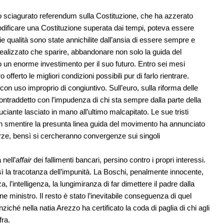
lo sciagurato referendum sulla Costituzione, che ha azzerato
odificare una Costituzione superata dai tempi, poteva essere
ie qualità sono state annichilite dall’ansia di essere sempre e
realizzato che sparire, abbandonare non solo la guida del
un enorme investimento per il suo futuro. Entro sei mesi
fferto le migliori condizioni possibili pur di farlo rientrare.
con uso improprio di congiuntivo. Sull’euro, sulla riforma delle
contraddetto con l’impudenza di chi sta sempre dalla parte della
uciante lasciato in mano all’ultimo malcapitato. Le sue tristi
on smentire la presunta linea guida del movimento ha annunciato
orze, bensì si cercheranno convergenze sui singoli
nell’
affair
dei fallimenti bancari, persino contro i propri interessi.
nsì la tracotanza dell’impunità. La Boschi, penalmente innocente,
 l’intelligenza, la lungimiranza di far dimettere il padre dalla
ne ministro. Il resto è stato l’inevitabile conseguenza di quel
ziché nella natia Arezzo ha certificato la coda di paglia di chi agli
fra.