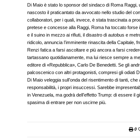
Di Maio è stato lo sponsor del sindaco di Roma Raggi, un
nascosto il praticantato da avvocato nello studio del con
collaboratori, per i quali, invece, è stata trascinata a 
pretese e concesse alla Raggi, Roma ha toccato forse il p
e il suino in mezzo ai rifiuti, il disastro di autobus e me
ridicolo, annuncia l’imminente rinascita della Capitale, fr
Renzi fatica a farsi ascoltare e più ancora a farsi creder
tartassano quotidianamente, ma lui riesce sempre a mett
editore di «Repubblica», Carlo De Benedetti. Se gli andr
palcoscenico con altri protagonisti, compresi gli odiati 
Di Maio veleggia sull’onda del risentimento di tanti, che ai
responsabilità, i propri insuccessi. Sarebbe impresentabi
in Venezuela, ma godrà dell’effetto Trump: di essere il giu
spasima di entrare per non uscirne più.
0