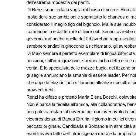
dell’estrema modestia dei partiti.
Di Renzi sconcerta la voglia rabbiosa di potere. Fino al
molte delle sue ambizioni e soprattutto le chances di m
considerato il meglio figo del bigoncio. Ma le sue indubb
comunque in e dal terrore di finire out. Sennò, avrebbe 
governo, ma anche quella del Pd avrebbe rappresentato 
sarebbero andati in ginocchio a richiamarlo, gli avrebbero o
Di Maio sembra il perfetto esemplare di lingua biforcuta 
pensioni, sull’immigrazione, sui vaccini ha detto e si è 
verità. È lo specialista delle mezze bugie, del tizzone br
grisaglie annunciano la smania di essere leader. Per n
che dopo le elezioni non si faranno alleanze con altre f
provvedimenti.
Renzi ha difeso e protetto Maria Elena Boschi, coinvolta 
Non è parsa la fedeltà all’amica, alla collaboratrice, be
non poteva restare al governo per non aver avuto la forza,
vicepresidenza di Banca Etruria, il giorno in cui lei diven
peccato originale. Candidarla a Bolzano e in altre città an
esordi aveva fatto dell’intransigenza morale la propria ci