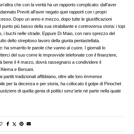
’altra che con la verità ha un rapporto complicato: dall’aver
dannato Previti all’aver negato quei rapporti con i propri
processo. Dopo un anno e mezzo, dopo tutte le giustificazioni
unto più basso della sua strabiliante e controversa storia: i topi
tro, i buchi nelle strade. Eppure Di Maio, con raro sprezzo del
utto dello strepitoso lavoro della giunta pentastellata.
e: ha smarrito le parole che vanno al cuore. I giornali lo
erci del suo come le improvvide telefonate con il finanziere,
à bene il 4 marzo, dovrà rassegnarsi a condividere il
D’Alema e Bersani.
 partiti tradizionali affibbiano, oltre alle loro immense
le per la decenza e per storia, ha collocato il golpe di Pinochet
stiziere di quella genia di politici senz’arte né parte nella quale