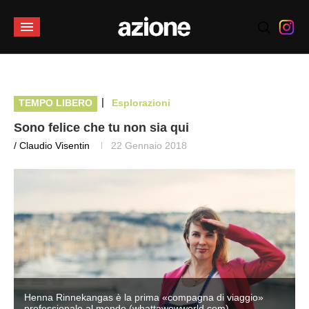
|
TEMPO LIBERO
Esplorazioni
Sono felice che tu non sia qui
/ Claudio Visentin
22 Gennaio 2018
Henna Rinnekangas è la prima «compagna di viaggio»
professionale al mondo (whattawowworld.com)