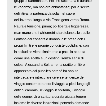
gruppi di camminatori, nei fine settimana e durante
oltre al biglietto aereo, refrattari a ogni forma di viaggio
le vacanze, ma non era abbastanza; poi la scelta
organizzato. Ma molti si rivolgono proprio agli organizzatori di
viaggi. Per esempio, una compagnia come Overseas
definitiva, la partenza da sola, nel cuore
Adventure Travel ha visto raddoppiare questa clientela (da un
dell’inverno, lungo la via Francigena verso Roma.
quarto a metà) tra il 2010 e il 2017; più della metà di chi viaggia
Paura e tensione, prima; poi libertà e leggerezza,
ogni anno con Intrepid Travel parte da solo; e anche
man mano che i chilometri si srotolano alle spalle.
Abercrombie and Kent, specializzata in viaggi d’avventura di
Lontana dal consorzio umano, alle prese con i
lusso, registra un incremento annuo del 15% di viaggiatori
propri limiti e le proprie conquiste quotidiane, con
solitari.
la solitudine viene finalmente a patti, la accetta
Le soluzioni provvisorie del passato non bastano più. Una
come una scelta e un destino, senza sensi di
nuova domanda genera una nuova offerta. E quindi è cresciuta
la disponibilità di stanze singole o comunque si rinuncia al
colpa. Alessandra Beltrame ha scritto un libro
supplemento richiesto a chi occupa da solo una doppia; non si
apprezzato dal pubblico perché ha saputo
cerca neppure più di convincere a condividere la stanza con
intercettare e intrecciare diverse tendenze del
uno sconosciuto, come accadeva ancora poco tempo fa.
viaggio contemporaneo: il viaggio a piedi lungo gli
Anche le grandi navi da crociera sono state ridisegnate per
antichi cammini, il viaggio in solitaria, il viaggio
offrire un numero crescente di soluzioni individuali senza
delle donne. Una scrittura curata aiuta a tenere
supplemento, chiamate
Studio Stateroom
. Il pioniere di questa
insieme le diverse ispirazioni, ponendo domande
proposta è stata Norwegian Cruise Line, già nel 2010. Sono