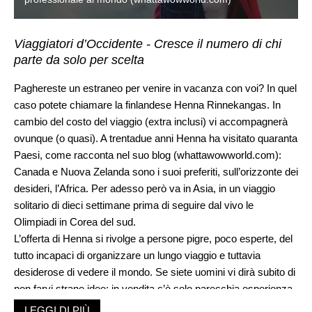
Viaggiatori d’Occidente - Cresce il numero di chi
parte da solo per scelta
Paghereste un estraneo per venire in vacanza con voi? In quel
caso potete chiamare la finlandese Henna Rinnekangas. In
cambio del costo del viaggio (extra inclusi) vi accompagnerà
ovunque (o quasi). A trentadue anni Henna ha visitato quaranta
Paesi, come racconta nel suo blog (
whattawowworld.com
):
Canada e Nuova Zelanda sono i suoi preferiti, sull’orizzonte dei
desideri, l’Africa. Per adesso però va in Asia, in un viaggio
solitario di dieci settimane prima di seguire dal vivo le
Olimpiadi in Corea del sud.
L’offerta di Henna si rivolge a persone pigre, poco esperte, del
tutto incapaci di organizzare un lungo viaggio e tuttavia
desiderose di vedere il mondo. Se siete uomini vi dirà subito di
non farvi strane idee: in vendita c’è solo parecchia esperienza,
una conversazione intelligente, humour, coraggio. Henna non
LEGGI DI PIÙ