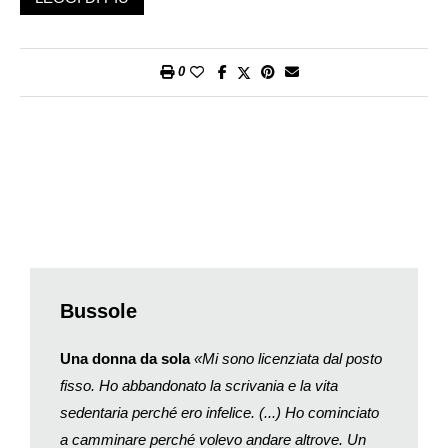
ha ancora trovato il suo primo cliente ma potrebbe dover
aspettare un bel po’. Il viaggio in solitaria, infatti, (
solo travel
) è
sempre più apprezzato.
0
Si viaggia da soli per ragioni pratiche: difficoltà nel conciliare i
periodi di ferie, diversi interessi, paura di volare. Ma si viaggia
da soli anche quando si potrebbe avere facilmente compagnia,
per scelta consapevole, per andare oltre la superficie dei luoghi
e conoscere più facilmente altre persone. È un viaggio più
difficile, dovendo contare solo sulle proprie forze, ma anche più
interessante.
Non necessariamente i viaggiatori solitari sono single o in
cerca di nuove relazioni. E tutte le fasce d’età sono
rappresentate. Per esempio Janice Waugh cominciò a
Bussole
viaggiare da sola quando dovette misurarsi con la morte del
marito e l’indipendenza dei figli ormai cresciuti. Presto scoprì
Una donna da sola
«Mi sono licenziata dal posto
che le sue esperienze interessavano a molti. E così il suo sito
fisso. Ho abbandonato la scrivania e la vita
(
solotravelerworld.com
) è diventato un punto di riferimento,
sedentaria perché ero infelice. (...) Ho cominciato
insieme a una popolare community su Facebook con oltre
a camminare perché volevo andare altrove. Un
duecentomila follower.