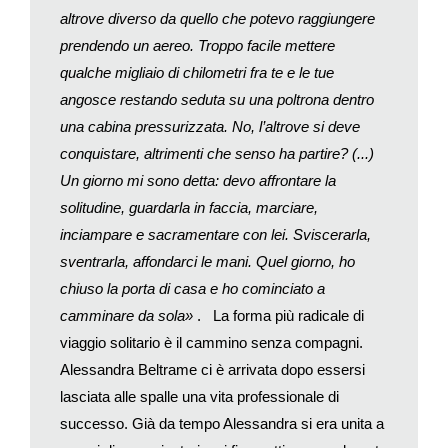
altrove diverso da quello che potevo raggiungere
Janice ha scritto il manifesto dei viaggiatori solitari («Sono
prendendo un aereo. Troppo facile mettere
felice che tu non sia qui») e un manuale. All’inizio di
quest’anno, attraverso il sito, ha chiesto ai suoi contatti di
qualche migliaio di chilometri fra te e le tue
rievocare il più bel ricordo di un viaggio in solitaria nel 2017. Le
angosce restando seduta su una poltrona dentro
risposte non si sono fatte attendere. Julie ha raccontato la
una cabina pressurizzata. No, l’altrove si deve
gentilezza verso gli stranieri sperimentata in Rajahstan e
conquistare, altrimenti che senso ha partire? (...)
Gujarat. Desirée ha trascorso tre settimane in Giappone,
Un giorno mi sono detta: devo affrontare la
riuscendo a comprare un biglietto per gli incontri di sumo a
solitudine, guardarla in faccia, marciare,
Fukuoka. James ha scoperto in Norvegia la bellezza dei viaggi
inciampare e sacramentare con lei. Sviscerarla,
a piedi. Irene è tornata in Thailandia per incontrare vecchi
sventrarla, affondarci le mani. Quel giorno, ho
amici ed è stata invitata a una festa di villaggio, dove ha
danzato con la gente del posto. Steve ha guidato per
chiuso la porta di casa e ho cominciato a
undicimila miglia lungo l’Alaskan Road…
camminare da sola»
. La forma più radicale di
Ci sono almeno tre diverse categorie di
solo travel
. C’è chi
viaggio solitario è il cammino senza compagni.
prende lunghi periodi di aspettativa – o semplicemente si
Alessandra Beltrame ci è arrivata dopo essersi
licenzia dal lavoro – per marcare una svolta nella propria vita e
lasciata alle spalle una vita professionale di
poi se ne va lontano per viaggi di sei mesi o più. Altri partono
successo. Già da tempo Alessandra si era unita a
da soli per periodi più brevi, zaino in spalla e minime certezze