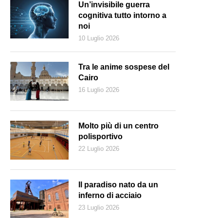
Un’invisibile guerra
cognitiva tutto intorno a
noi
10 Luglio 2026
Tra le anime sospese del
Cairo
16 Luglio 2026
Molto più di un centro
polisportivo
22 Luglio 2026
 due Coree hanno raggiunto un’intesa di negoziati militari per avviare 
Il paradiso nato da un
inferno di acciaio
23 Luglio 2026