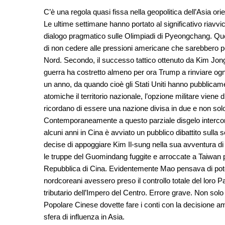
C’è una regola quasi fissa nella geopolitica dell’Asia ori
Le ultime settimane hanno portato al significativo riavvi
dialogo pragmatico sulle Olimpiadi di Pyeongchang. Quest
di non cedere alle pressioni americane che sarebbero pot
Nord. Secondo, il successo tattico ottenuto da Kim Jon
guerra ha costretto almeno per ora Trump a rinviare ogni i
un anno, da quando cioè gli Stati Uniti hanno pubblica
atomiche il territorio nazionale, l’opzione militare viene 
ricordano di essere una nazione divisa in due e non solo
Contemporaneamente a questo parziale disgelo intercore
alcuni anni in Cina è avviato un pubblico dibattito sul
decise di appoggiare Kim Il-sung nella sua avventura di 
le truppe del Guomindang fuggite e arroccate a Taiwan pe
Repubblica di Cina. Evidentemente Mao pensava di poter
nordcoreani avessero preso il controllo totale del loro 
tributario dell’Impero del Centro. Errore grave. Non solo
Popolare Cinese dovette fare i conti con la decisione a
sfera di influenza in Asia.