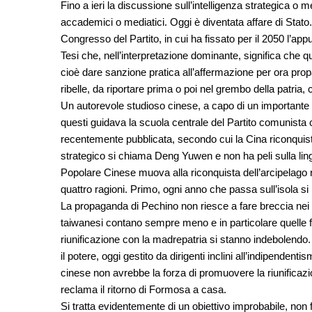
Fino a ieri la discussione sull’intelligenza strategica o m
accademici o mediatici. Oggi è diventata affare di Stato
Congresso del Partito, in cui ha fissato per il 2050 l’a
Tesi che, nell’interpretazione dominante, significa che qu
cioè dare sanzione pratica all’affermazione per ora prop
ribelle, da riportare prima o poi nel grembo della patria, 
Un autorevole studioso cinese, a capo di un importante
questi guidava la scuola centrale del Partito comunista c
recentemente pubblicata, secondo cui la Cina riconquiste
strategico si chiama Deng Yuwen e non ha peli sulla lingu
Popolare Cinese muova alla riconquista dell’arcipelago
quattro ragioni. Primo, ogni anno che passa sull’isola si 
La propaganda di Pechino non riesce a fare breccia nei cuo
taiwanesi contano sempre meno e in particolare quelle 
riunificazione con la madrepatria si stanno indebolendo
il potere, oggi gestito da dirigenti inclini all’indipendenti
cinese non avrebbe la forza di promuovere la riunificazi
reclama il ritorno di Formosa a casa.
Si tratta evidentemente di un obiettivo improbabile, non f