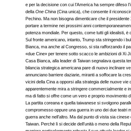
e per la decisione con cui l’America ha sempre difeso 
della
One China
(Cina unica), che consente il riconosc
Pechino. Ma non bisogna dimenticare che il presidente X
portare a termine nei prossimi anni contemporaneamente
potenza mondiale. Per questo, come tutti gli idealisti, 
Sul fronte americano, intanto, Trump sta stringendo i bul
Bianca, ma anche al Congresso, si sta rafforzando il part
«due Cine» per tenere sotto scacco le ambizioni di Xi Ji
Casa Bianca, alla leader di Taiwan segnalava questa t
bilancia strategica americana pare di nuovo inclinare v
annunciano barriere daziarie, miranti a soffocare la cres
vicini della Cina a opporsi alla strategia delle nuove vie
apparentemente mira a stringere commercialmente e infra
ma di fatto si offre come un vero e proprio movimento di
La partita coreana e quella taiwanese si svolgono paral
compromesso oppure una guerra in uno dei due teatri
guerra anche nell’altro. Ma dal punto di vista sia cines
Taiwan. Perché lì si decide dell’unità o meno della Repub
maniera particolarmente robusta il suo attuale leader si