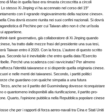
eno di Mao in quella fase era rimasta circoscritta a circoli
. Lo stesso Xi Jinping vi ha accennato nel corso del 19°
ppuntamento con il «grande ringiovanimento della nazione cinese».
ella Cina dovrà essere riunita nei suoi confini nazionali. Si dovrà
agandistica di Pechino per cui Taiwan altro non è che un’isola
cui appartiene.
think-tank
governativo, già collaboratore di Xi Jinping quando
inese, ha tratto dalle mezze frasi del presidente una sua tesi,
rà Taiwan entro il 2020. Con la forza. L’autore di questo scritto
a. Secondo lui è inevitabile che entro quella data l’Esercito
 ribelle. Perché una scadenza così ravvicinata? Per almeno
rafforza l’identità taiwanese e si disperde quella originaria cinese.
ri e nelle menti dei taiwanesi. Secondo, i partiti politici
forze che guardano con qualche simpatia a una futura
. Terzo, anche se il partito del Guomindang dovesse riconquistare
smo o quantomeno indisponibili alla riunificazione, il partito pro-
one. Quarto, l’opinione pubblica nella Repubblica popolare cinese
osse che per i rapporti di forza aereo-navali tra Cina e Stati Uniti