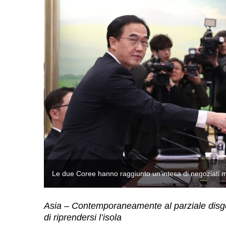
isola (AFP)
Le due Coree hanno raggiunto un’intesa di negoziati mi
Asia – Contemporaneamente al parziale disge
di riprendersi l’isola