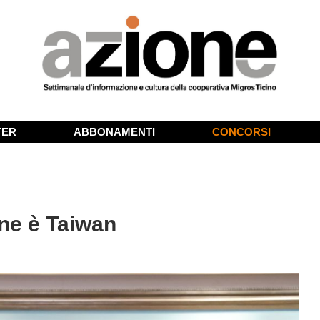
TER
ABBONAMENTI
CONCORSI
one è Taiwan