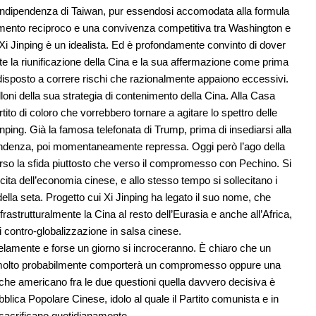
l’indipendenza di Taiwan, pur essendosi accomodata alla formula
imento reciproco e una convivenza competitiva tra Washington e
i Jinping è un idealista. Ed è profondamente convinto di dover
 la riunificazione della Cina e la sua affermazione come prima
è disposto a correre rischi che razionalmente appaiono eccessivi.
loni della sua strategia di contenimento della Cina. Alla Casa
ito di coloro che vorrebbero tornare a agitare lo spettro delle
nping. Già la famosa telefonata di Trump, prima di insediarsi alla
endenza, poi momentaneamente repressa. Oggi però l’ago della
erso la sfida piuttosto che verso il compromesso con Pechino. Si
cita dell’economia cinese, e allo stesso tempo si sollecitano i
 della seta. Progetto cui Xi Jinping ha legato il suo nome, che
strutturalmente la Cina al resto dell’Eurasia e anche all’Africa,
 contro-globalizzazione in salsa cinese.
lelamente e forse un giorno si incroceranno. È chiaro che un
 molto probabilmente comporterà un compromesso oppure una
e che americano fra le due questioni quella davvero decisiva è
blica Popolare Cinese, idolo al quale il Partito comunista e in
 sacrificano quotidianamente.