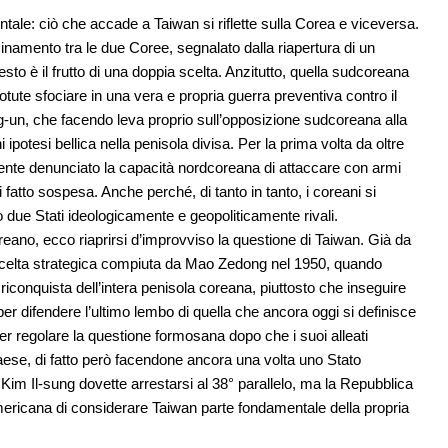
entale: ciò che accade a Taiwan si riflette sulla Corea e viceversa.
cinamento tra le due Coree, segnalato dalla riapertura di un
o è il frutto di una doppia scelta. Anzitutto, quella sudcoreana
ute sfociare in una vera e propria guerra preventiva contro il
g-un, che facendo leva proprio sull’opposizione sudcoreana alla
potesi bellica nella penisola divisa. Per la prima volta da oltre
mente denunciato la capacità nordcoreana di attaccare con armi
di fatto sospesa. Anche perché, di tanto in tanto, i coreani si
 due Stati ideologicamente e geopoliticamente rivali.
ano, ecco riaprirsi d’improvviso la questione di Taiwan. Già da
la scelta strategica compiuta da Mao Zedong nel 1950, quando
riconquista dell’intera penisola coreana, piuttosto che inseguire
r difendere l’ultimo lembo di quella che ancora oggi si definisce
 regolare la questione formosana dopo che i suoi alleati
Paese, di fatto però facendone ancora una volta uno Stato
 Kim Il-sung dovette arrestarsi al 38° parallelo, ma la Repubblica
mericana di considerare Taiwan parte fondamentale della propria