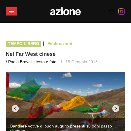
|
TEMPO LIBERO
Esplorazioni
Nel Far West cinese
/ Paolo Brovelli, testo e foto
15 Gennaio 2018
Bandiere votive di buon augurio presenti su ogni passo
tibetano