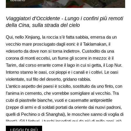
Viaggiatori d’Occidente - Lungo i confini più remoti
della Cina, sulla strada del cielo
Qui, nello Xinjiang, la roccia s’è fatta sabbia, emersa da un
vecchio mare prosciugato dagli eoni: è il Taklamakan, il
«deserto da dove non si torna indietro». Custodito da una
corona di monti eccelsi, un fiume gli scorre in mezzo: è il
Tarim, dal corso errante come il lago in cui si getta, il Lop Nur.
Intorno stanno le oasi, coi pioppi e i canali e i coltivi. Le oasi
violentate, sul filo del deserto, gridano rabbia.
L’antico aspetto dei paesi è sciolto, sostituito da uno finto, con
l’anima in cemento, che vorrebbe somigliare al vecchio. Tra
cubi di piastrelle bianche, vuoti e casematte antiproiettile
(zeppe di armi e di soldati portati da oriente dai nuovi padroni,
quelli di Pechino o di Shanghai), le moschee sanno di voglia di
libertà. Gli Uighuri, i turchi insediati qui da più di mille anni, già
più volte signori dell’Asia Centrale, chinano la testa di fronte al
LEGGI DI PIÙ