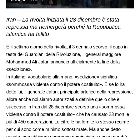
Iran – La rivolta iniziata il 28 dicembre è stata
repressa ma riemergerà perché la Repubblica
islamica ha fallito
E il settimo giorno della rivolta, il 3 gennaio scorso, il capo in
testa dei Guardiani della Rivoluzione, il general maggiore
Mohammed Ali Jafari annunciò ufficialmente la fine della
«sedizione».
In italiano, vocabolario alla mano, «sedizione» significa
«sommossa violenta contro il potere costituito». E se lo ha
detto lui, il generale Jafari, principale artefice della repressione,
allora anche noi siamo autorizzati a definire quello che è
successo in Iran dal 28 dicembre scorso una «sommossa
violenta contro il potere costituito» che ha causato 23 morti e
più di 450 carcerazioni. Le cifre le ha fornite lo stesso regime
per cui sono come minimo sottostimate. Ma anche detto
questo, non abbiamo nemmeno cominciato a capire perché