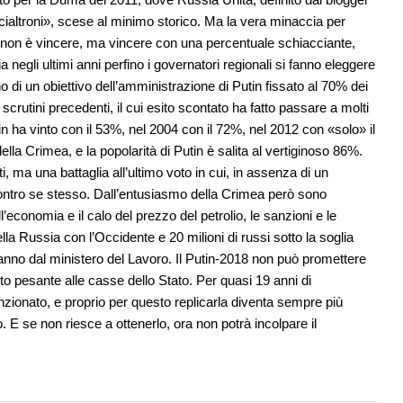
 cialtroni», scese al minimo storico. Ma la vera minaccia per
ti non è vincere, ma vincere con una percentuale schiacciante,
 negli ultimi anni perfino i governatori regionali si fanno eleggere
o di un obiettivo dell’amministrazione di Putin fissato al 70% dei
i scrutini precedenti, il cui esito scontato ha fatto passare a molti
utin ha vinto con il 53%, nel 2004 con il 72%, nel 2012 con «solo» il
lla Crimea, e la popolarità di Putin è salita al vertiginoso 86%.
ti, ma una battaglia all’ultimo voto in cui, in assenza di un
 contro se stesso. Dall’entusiasmo della Crimea però sono
’economia e il calo del prezzo del petrolio, le sanzioni e le
ella Russia con l’Occidente e 20 milioni di russi sotto la soglia
l’anno dal ministero del Lavoro. Il Putin-2018 non può promettere
to pesante alle casse dello Stato. Per quasi 19 anni di
zionato, e proprio per questo replicarla diventa sempre più
o. E se non riesce a ottenerlo, ora non potrà incolpare il