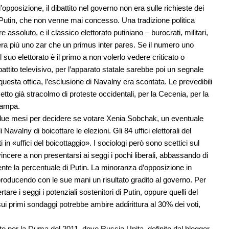
posizione, il dibattito nel governo non era sulle richieste dei
n Putin, che non venne mai concesso. Una tradizione politica
 assoluto, e il classico elettorato putiniano – burocrati, militari,
sidera più uno zar che un primus inter pares. Se il numero uno
 suo elettorato è il primo a non volerlo vedere criticato o
ttito televisivo, per l’apparato statale sarebbe poi un segnale
 questa ottica, l’esclusione di Navalny era scontata. Le prevedibili
setto già stracolmo di proteste occidentali, per la Cecenia, per la
stampa.
no due mesi per decidere se votare Xenia Sobchak, un eventuale
Navalny di boicottare le elezioni. Gli 84 uffici elettorali del
i in «uffici del boicottaggio». I sociologi però sono scettici sul
nvincere a non presentarsi ai seggi i pochi liberali, abbassando di
nte la percentuale di Putin. La minoranza d’opposizione in
producendo con le sue mani un risultato gradito al governo. Per
re i seggi i potenziali sostenitori di Putin, oppure quelli del
i primi sondaggi potrebbe ambire addirittura al 30% dei voti,
to per la Duma del 2011, dove Russia Unita, definito dal blogger