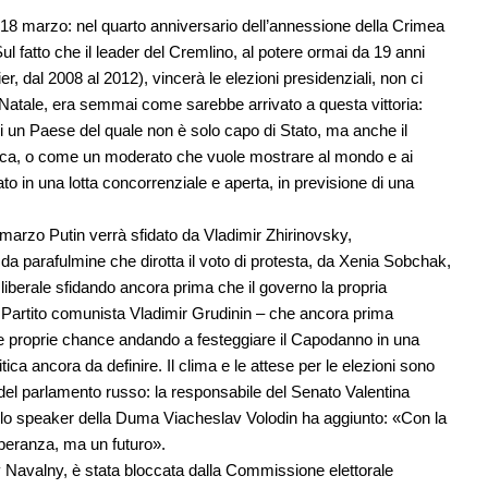
il 18 marzo: nel quarto anniversario dell’annessione della Crimea
ul fatto che il leader del Cremlino, al potere ormai da 19 anni
r, dal 2008 al 2012), vincerà le elezioni presidenziali, non ci
 di Natale, era semmai come sarebbe arrivato a questa vittoria:
di un Paese del quale non è solo capo di Stato, ma anche il
blica, o come un moderato che vuole mostrare al mondo e ai
to in una lotta concorrenziale e aperta, in previsione di una
8 marzo Putin verrà sfidato da Vladimir Zhirinovsky,
da parafulmine che dirotta il voto di protesta, da Xenia Sobchak,
liberale sfidando ancora prima che il governo la propria
l Partito comunista Vladimir Grudinin – che ancora prima
lle proprie chance andando a festeggiare il Capodanno in una
ca ancora da definire. Il clima e le attese per le elezioni sono
e del parlamento russo: la responsabile del Senato Valentina
e lo speaker della Duma Viacheslav Volodin ha aggiunto: «Con la
speranza, ma un futuro».
y Navalny, è stata bloccata dalla Commissione elettorale