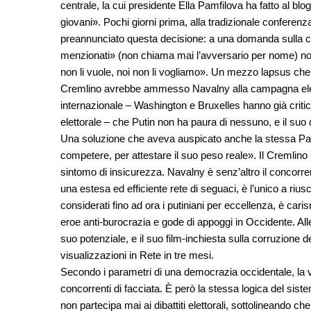
centrale, la cui presidente Ella Pamfilova ha fatto al blo
giovani». Pochi giorni prima, alla tradizionale conferenz
preannunciato questa decisione: a una domanda sulla ca
menzionati» (non chiama mai l’avversario per nome) n
non li vuole, noi non li vogliamo». Un mezzo lapsus ch
Cremlino avrebbe ammesso Navalny alla campagna elettor
internazionale – Washington e Bruxelles hanno già critica
elettorale – che Putin non ha paura di nessuno, e il suo 
Una soluzione che aveva auspicato anche la stessa Pam
competere, per attestare il suo peso reale». Il Cremlino 
sintomo di insicurezza. Navalny è senz’altro il concorren
una estesa ed efficiente rete di seguaci, è l’unico a riusci
considerati fino ad ora i putiniani per eccellenza, è ca
eroe anti-burocrazia e gode di appoggi in Occidente. Al
suo potenziale, e il suo film-inchiesta sulla corruzione
visualizzazioni in Rete in tre mesi.
Secondo i parametri di una democrazia occidentale, la vi
concorrenti di facciata. È però la stessa logica del sist
non partecipa mai ai dibattiti elettorali, sottolineando che