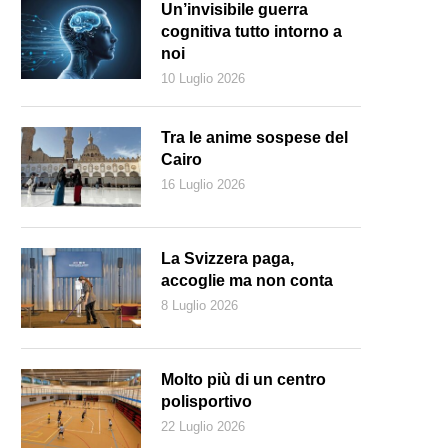
Un’invisibile guerra
cognitiva tutto intorno a
noi
10 Luglio 2026
Tra le anime sospese del
Cairo
16 Luglio 2026
La Svizzera paga,
accoglie ma non conta
8 Luglio 2026
r Putin il problema non è tanto vincere quanto vincere con una maggi
Molto più di un centro
polisportivo
22 Luglio 2026