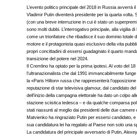
L’evento politico principale del 2018 in Russia avverrà 
Vladimir Putin diventerà presidente per la quarta volta. S
(con una breve interruzione in cui è stato un superpremie
sono molti dubbi. L’interrogativo principale, alla vigilia
come un trionfatore che ribadisce il suo dominio totale 
motore e il protagonista quasi esclusivo della vita pub
propri concittadini di essersi guadagnato il quarto manda
transizione del potere nel 2024.
Il Cremlino ha optato per la prima ipotesi. Al voto del 1
l’ultranazionalista che dal 1991 immancabilmente funge 
la «Paris Hilton» russa che rappresenterà l’opposizione 
reputazione di star televisiva glamour, dal candidato de
dell’inizio della campagna elettorale ha dato un colpo a
stazione sciistica tedesca – e da qualche comparsa politi
stati riassunti al meglio dai presidenti delle due camer
Matvienko ha ringraziato Putin per essersi candidato, 
sua candidatura lei ha regalato al Paese non solo una 
La candidatura del principale avversario di Putin, Alexe