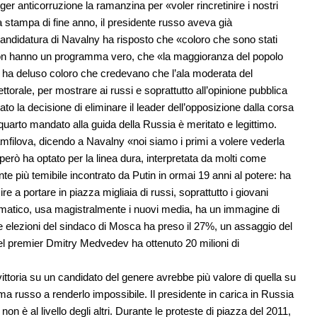
gger anticorruzione la ramanzina per «voler rincretinire i nostri
a stampa di fine anno, il presidente russo aveva già
ndidatura di Navalny ha risposto che «coloro che sono stati
on hanno un programma vero, che «la maggioranza del popolo
e ha deluso coloro che credevano che l’ala moderata del
ale, per mostrare ai russi e soprattutto all’opinione pubblica
to la decisione di eliminare il leader dell’opposizione dalla corsa
quarto mandato alla guida della Russia è meritato e legittimo.
filova, dicendo a Navalny «noi siamo i primi a volere vederla
però ha optato per la linea dura, interpretata da molti come
te più temibile incontrato da Putin in ormai 19 anni al potere: ha
re a portare in piazza migliaia di russi, soprattutto i giovani
rismatico, usa magistralmente i nuovi media, ha un immagine di
le elezioni del sindaco di Mosca ha preso il 27%, un assaggio del
 del premier Dmitry Medvedev ha ottenuto 20 milioni di
ttoria su un candidato del genere avrebbe più valore di quella su
ema russo a renderlo impossibile. Il presidente in carica in Russia
 non è al livello degli altri. Durante le proteste di piazza del 2011,