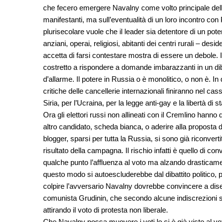
che fecero emergere Navalny come volto principale dell’op
manifestanti, ma sull’eventualità di un loro incontro co
plurisecolare vuole che il leader sia detentore di un potere
anziani, operai, religiosi, abitanti dei centri rurali – de
accetta di farsi contestare mostra di essere un debole. Il
costretto a rispondere a domande imbarazzanti in un diba
d’allarme. Il potere in Russia o è monolitico, o non è. In
critiche delle cancellerie internazionali finiranno nel cas
Siria, per l’Ucraina, per la legge anti-gay e la libertà di 
Ora gli elettori russi non allineati con il Cremlino han
altro candidato, scheda bianca, o aderire alla proposta di 
blogger, sparsi per tutta la Russia, si sono già riconvertit
risultato della campagna. Il rischio infatti è quello di co
qualche punto l’affluenza al voto ma alzando drasticame
questo modo si autoescluderebbe dal dibattito politico, 
colpire l’avversario Navalny dovrebbe convincere a diserta
comunista Grudinin, che secondo alcune indiscrezioni su
attirando il voto di protesta non liberale.
Che Navalny possa muovere i voti lo si è già visto al vo