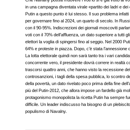
in una campagna diventata virale «partito dei ladri e dei
Putin a questo punto è lui stesso. Il suo problema infat
per governare fino al 2024, un quarto di secolo. In Russia
con il 90-95%. Indiscrezioni dei giornali moscoviti parlan
voti con il 70% dell’affluenza, un dato superiore a tutti gl
elettori la voglia di spingersi fino al seggio. Nel 2000 P
64% e proteste in piazza. Dopo, c’è stata l’annessione de
La lotta elettorale quindi non sarà tanto tra i vari candida
concorrente vero, il presidente dovrà correre in realtà
trascorsi quattro anni, che hanno visto la recessione dell
controsanzioni, i tagli della spesa pubblica, lo scontro d
della povertà, un dato rivelato poco prima della fine del
più del Putin-2012, che allora impose un fardello già mol
protagonismo monopolista la ricetta Putin ha sempre fun
difficile. Un leader indiscusso ha bisogno di un plebiscit
populismo di Navalny.