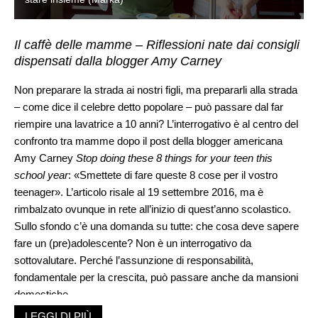
Il caffè delle mamme – Riflessioni nate dai consigli
dispensati dalla blogger Amy Carney
Non preparare la strada ai nostri figli, ma prepararli alla strada
– come dice il celebre detto popolare – può passare dal far
riempire una lavatrice a 10 anni? L’interrogativo è al centro del
confronto tra mamme dopo il post della blogger americana
Amy Carney
Stop doing these 8 things for your teen this
school year
: «Smettete di fare queste 8 cose per il vostro
teenager». L’articolo risale al 19 settembre 2016, ma è
rimbalzato ovunque in rete all’inizio di quest’anno scolastico.
Sullo sfondo c’è una domanda su tutte: che cosa deve sapere
fare un (pre)adolescente? Non è un interrogativo da
sottovalutare. Perché l’assunzione di responsabilità,
fondamentale per la crescita, può passare anche da mansioni
domestiche.
Per Amy Carney, 40enne con tre gemelli maschi e una
LEGGI DI PIÙ