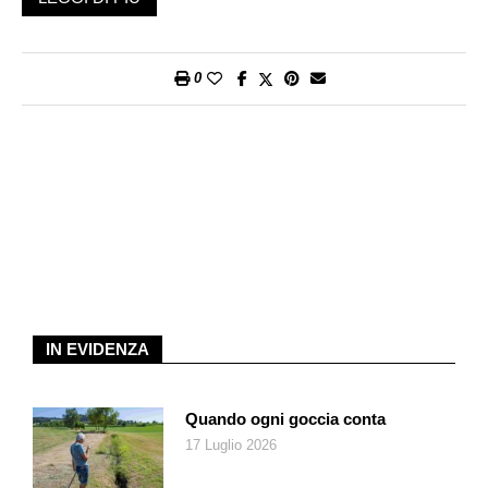
femmina, tutti teenager, e un bimbo adottivo di 10 anni, bisogna
smettere di svegliarli al mattino, preparare la colazione,
compilare al loro posto i moduli scolastici, recuperare i
0
quaderni che dimenticano, correre a comprare il materiale
scolastico chiesto all’ultimo minuto, fare per loro i bucati,
inviare email in continuazione per chiedere colloqui con
l’insegnante, intromettersi nell’esecuzione dei compiti.
L’obiettivo sacrosanto è di renderli autonomi. Il problema è
come farlo nel modo migliore senza trasformarsi in genitori
tiranni (il modello della mamma tigre è fallito da tempo).
Senza dubbio il modello più valido è un mix di autorevolezza e
comprensione. La sfida è trovare l’equilibrio giusto. Nel suo
ultimo libro uscito per Mondadori
Abbiamo bisogno di genitori
IN EVIDENZA
autorevoli
(aprile 2017), lo psicoterapeuta Matteo Lancini,
docente all’Università Milano-Bicocca e presidente della
Fondazione Minotauro e dell’Associazione dei Gruppi Italiani di
Quando ogni goccia conta
Psicoterapia Psicoanalitica dell’Adolescenza (AGIPPSA),
17 Luglio 2026
sottolinea: «Bisogna favorire l’autonomia e la responsabilità
senza mai lasciarli soli». La psicoterapeuta Maura Manca,