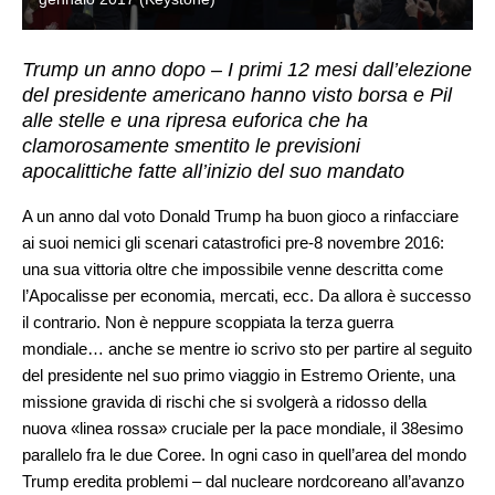
Trump un anno dopo – I primi 12 mesi dall’elezione
del presidente americano hanno visto borsa e Pil
alle stelle e una ripresa euforica che ha
clamorosamente smentito le previsioni
apocalittiche fatte all’inizio del suo mandato
A un anno dal voto Donald Trump ha buon gioco a rinfacciare
ai suoi nemici gli scenari catastrofici pre-8 novembre 2016:
una sua vittoria oltre che impossibile venne descritta come
l’Apocalisse per economia, mercati, ecc. Da allora è successo
il contrario. Non è neppure scoppiata la terza guerra
mondiale… anche se mentre io scrivo sto per partire al seguito
del presidente nel suo primo viaggio in Estremo Oriente, una
missione gravida di rischi che si svolgerà a ridosso della
nuova «linea rossa» cruciale per la pace mondiale, il 38esimo
parallelo fra le due Coree. In ogni caso in quell’area del mondo
Trump eredita problemi – dal nucleare nordcoreano all’avanzo