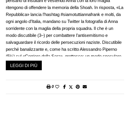
pensano di insultarli e vestendo Anna con la loro maglia
ritengono di offendere la memoria della Shoah. In risposta, «La
Repubblica» lancia l’hashtag #siamotuttiannafrank e molti, da
ogni angolo d’Italia, mandano su Twitter la fotografia di Anna
sorridente con la maglia della propria squadra. Il che è un
modo discutibile (3–) per combattere l’antisemitismo e
salvaguardare il ricordo delle persecuzioni naziste. Discutibile
perché banalizzante e, come ha scritto Alessandro Piperno
(5½) sul «Corriere della Sera», grottesco: un modo speculare
e volgare di brandire il volto di Anna Frank con uno slogan di
LEGGI DI PIÙ
bassa retorica. Per nostra fortuna non siamo tutti Anna Frank e
dichiarare con tanta leggerezza di esserlo, dal tepore delle
nostre case, ci espone al ridicolo, pur aiutando la nostra buona
0
coscienza, oltre a macchiare la memoria di chi quella tragedia
l’ha sofferta come vittima.
«Siamo tutti qualcosa…», ormai. Quella frase fu lanciata il
giorno dopo la strage delle Torri Gemelle: «Siamo tutti
americani», era una manifestazione di solidarietà con il dolore
di un intero popolo. Poi, con le successive stragi, siamo