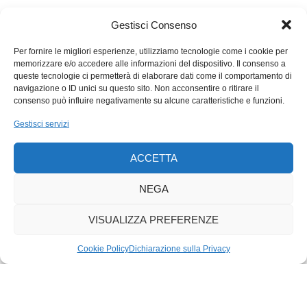
materiale dei souvenir, che continuano a meritare l’etichetta
kitsch
. Da segnalare, però, l’eccezione svizzera. L’Ufficio
Gestisci Consenso
nazionale del turismo si è impegnato per rinnovare, nel design
e nei materiali, gli oggetti che interpretano il nostro folclore.
Per fornire le migliori esperienze, utilizziamo tecnologie come i cookie per
memorizzare e/o accedere alle informazioni del dispositivo. Il consenso a
Esemplare, in proposito, la mucca, in legno, dipinta a mano.
queste tecnologie ci permetterà di elaborare dati come il comportamento di
Costosa ma pregevole.
navigazione o ID unici su questo sito. Non acconsentire o ritirare il
consenso può influire negativamente su alcune caratteristiche e funzioni.
Gestisci servizi
ACCETTA
NEGA
VISUALIZZA PREFERENZE
Cookie Policy
Dichiarazione sulla Privacy