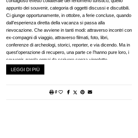
contagioso effetto collaterale del fenomeno turistico, quello
appunto dei souvenir, categoria di oggetti discussi e discutibili.
Ci giunge opportunamente, in ottobre, a ferie concluse, quando
dall’esperienza diretta della vacanza si passa alla
rievocazione. Che avviene in tanti modi: attraverso incontri con
ex-compagni di viaggio, attraverso filmati, foto, libri,
conferenze di archeologi, storici, reporter, e via dicendo. Ma in
quest’operazione di recupero, una parte ce l’hanno pure loro, i
souvenir, parola ormai da scrivere senza virgolette.
Nell’accezione italiana, ufficializzata dai dizionari, definisce
LEGGI DI PIÙ
inconfondibilmente cose, per lo più di poco prezzo, banali,
superflue, che però appartengono al nostro ambiente
quotidiano. Destinate a svolgere la funzione di testimoni, e
0
quindi ad assumere un significato dimostrativo e sentimentale,
che supera lo scarso valore materiale. Tanto da riscattarle
dalla bruttezza, dal ridicolo, dalla volgarità, o no?
Interrogativo scontato. I souvenir, e non da oggi, sono sempre
sotto processo. Lo conferma il recente servizio, apparso su
«Dove», in cui si denuncia una deriva consumistica che ci