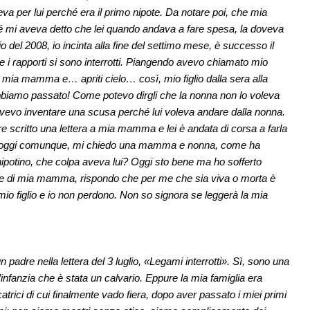
eva per lui perché era il primo nipote. Da notare poi, che mia
 mi aveva detto che lei quando andava a fare spesa, la doveva
 del 2008, io incinta alla fine del settimo mese, è successo il
e i rapporti si sono interrotti. Piangendo avevo chiamato mio
di mia mamma e… apriti cielo… così, mio figlio dalla sera alla
bbiamo passato! Come potevo dirgli che la nonna non lo voleva
vevo inventare una scusa perché lui voleva andare dalla nonna.
e scritto una lettera a mia mamma e lei è andata di corsa a farla
ra oggi comunque, mi chiedo una mamma e nonna, come ha
ipotino, che colpa aveva lui? Oggi sto bene ma ho sofferto
ede di mia mamma, rispondo che per me che sia viva o morta è
mio figlio e io non perdono. Non so signora se leggerà la mia
padre nella lettera del 3 luglio, «Legami interrotti». Sì, sono una
nfanzia che è stata un calvario. Eppure la mia famiglia era
trici di cui finalmente vado fiera, dopo aver passato i miei primi