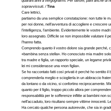
quarant’anni a vergognarmi. Per favore, parli anche di
sopravvissuti. /
Tina
Care lettrici,
partiamo da una semplice constatazione: non tutte le ma
per noi donne, nell’avventura di accogliere e crescere un f
l’intelligenza, l’ambiente. Evidentemente le vostre madri
loro assegnato. Difficile se non impossibile valutare il p
l’hanno fatta.
Comprendo quanto il vostro dolore sia grande perché, c
«bambina senza stella». Ho conosciuto mia madre solo a 
tra madre e figlia, un rapporto speciale, un legame pri
lei mi considerasse una «non figlia».
Se ho raccontato fatti così privati è perché ho sentito il
comprenderla meglio e scioglierla in un abbraccio fraterno
da lontano o da vicino, si confortino reciprocamente. Mir
quanto per il figlio, troppo piccolo allora per comprendere
responsabilità per le sofferenze inflitte ai bambini non
nell’accaduto, loro risultano sempre vittime innocenti. L
Ha cercato qualche persona autorevole, che sia in grado