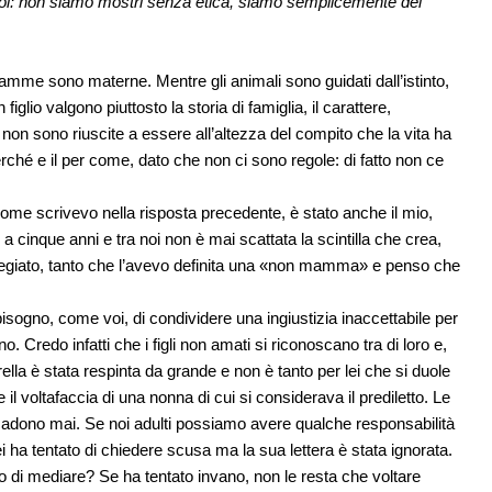
 noi: non siamo mostri senza etica, siamo semplicemente dei
mme sono materne. Mentre gli animali sono guidati dall’istinto,
iglio valgono piuttosto la storia di famiglia, il carattere,
 non sono riuscite a essere all’altezza del compito che la vita ha
erché e il per come, dato che non ci sono regole: di fatto non ce
ome scrivevo nella risposta precedente, è stato anche il mio,
cinque anni e tra noi non è mai scattata la scintilla che crea,
vilegiato, tanto che l’avevo definita una «non mamma» e penso che
 bisogno, come voi, di condividere una ingiustizia inaccettabile per
. Credo infatti che i figli non amati si riconoscano tra di loro e,
ella è stata respinta da grande e non è tanto per lei che si duole
 il voltafaccia di una nonna di cui si considerava il prediletto. Le
 scadono mai. Se noi adulti possiamo avere qualche responsabilità
ei ha tentato di chiedere scusa ma la sua lettera è stata ignorata.
 di mediare? Se ha tentato invano, non le resta che voltare