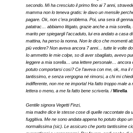
secondo. Mi ha cresciuto il primo fino ai 7 anni, straved
mamma non lo teneva gratis: le davo un mensile perché
pagare. Ok, non c’era problema. Poi, una sera di gennaio
patatrac… abbiamo litigato, grazie anche a mia sorella, 
marito per spiegargli l’accaduto, lui era andato a casa 
mattina, ha perso la nonna. Non le dico che momenti a
più vedere? Non aveva ancora 7 anni… tutte le volte do
Io ammetto le mie colpe, so di aver sbagliato, avevo pur
leggere a mia sorella… una lettere personale… anco
potuto comportarsi così? Ce l’aveva con me, ok, ma il n
tantissimo, e senza vergogna né rimorsi, a chi mi chi
indifferente, non me ne importa! Ha fatto troppo male a 
lettera o meno, a me fa fatto bene scriverla. /
Mirella
Gentile signora Vegetti Finzi,
mia madre dice le stesse cose di quelle raccontate da un 
fuggitiva. Me ne sono andata appena ho potuto dopo un’i
normalissima (sic). Le assicuro che porto tantissime cica