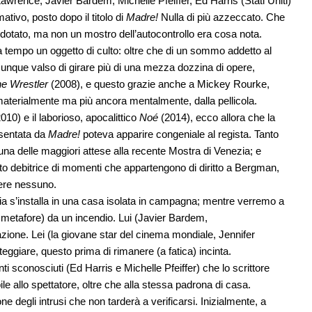
Lawrence, Javier Bardem, Michelle Pfeiffer, Ed Harris (Stati Uniti)
tivo, posto dopo il titolo di
Madre!
Nulla di più azzeccato. Che
otato, ma non un mostro dell’autocontrollo era cosa nota.
da tempo un oggetto di culto: oltre che di un sommo addetto al
omunque valso di girare più di una mezza dozzina di opere,
e Wrestler
(2008), e questo grazie anche a Mickey Rourke,
materialmente ma più ancora mentalmente, dalla pellicola.
010) e il laborioso, apocalittico
Noé
(2014), ecco allora che la
esentata da
Madre!
poteva apparire congeniale al regista. Tanto
 una delle maggiori attese alla recente Mostra di Venezia; e
ito debitrice di momenti che appartengono di diritto a Bergman,
dere nessuno.
ia s’installa in una casa isolata in campagna; mentre verremo a
te metafore) da un incendio. Lui (Javier Bardem,
irazione. Lei (la giovane star del cinema mondiale, Jennifer
eggiare, questo prima di rimanere (a fatica) incinta.
ti sconosciuti (Ed Harris e Michelle Pfeiffer) che lo scrittore
e allo spettatore, oltre che alla stessa padrona di casa.
ne degli intrusi che non tarderà a verificarsi. Inizialmente, a