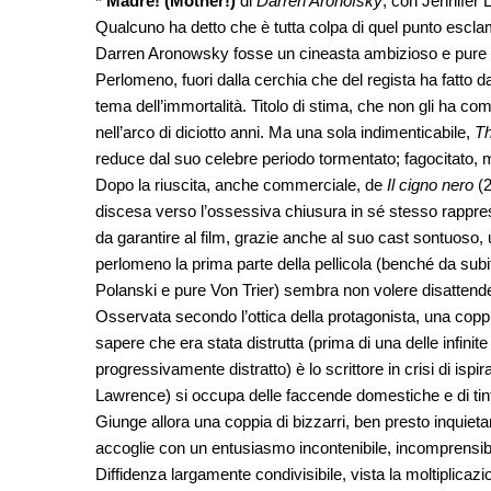
* Madre! (Mother!)
di
Darren Aronofsky
, con Jennifer 
Qualcuno ha detto che è tutta colpa di quel punto esclama
Darren Aronowsky fosse un cineasta ambizioso e pure d
Perlomeno, fuori dalla cerchia che del regista ha fatto 
tema dell’immortalità. Titolo di stima, che non gli ha c
nell’arco di diciotto anni. Ma una sola indimenticabile,
Th
reduce dal suo celebre periodo tormentato; fagocitato, 
Dopo la riuscita, anche commerciale, de
Il cigno nero
(2
discesa verso l’ossessiva chiusura in sé stesso rappr
da garantire al film, grazie anche al suo cast sontuoso,
perlomeno la prima parte della pellicola (benché da sub
Polanski e pure Von Trier) sembra non volere disatten
Osservata secondo l’ottica della protagonista, una copp
sapere che era stata distrutta (prima di una delle infini
progressivamente distratto) è lo scrittore in crisi di isp
Lawrence) si occupa delle faccende domestiche e di tint
Giunge allora una coppia di bizzarri, ben presto inquietan
accoglie con un entusiasmo incontenibile, incomprensibil
Diffidenza largamente condivisibile, vista la moltiplicazio