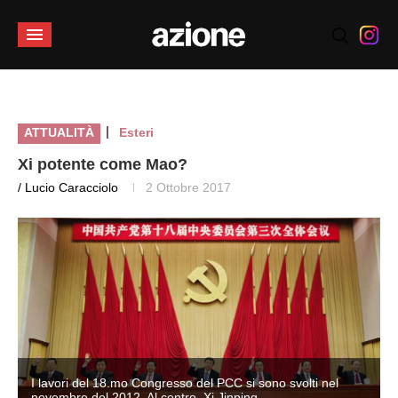
|
ATTUALITÀ
Esteri
Xi potente come Mao?
/ Lucio Caracciolo
2 Ottobre 2017
I lavori del 18.mo Congresso del PCC si sono svolti nel
novembre del 2012. Al centro, Xi Jinping