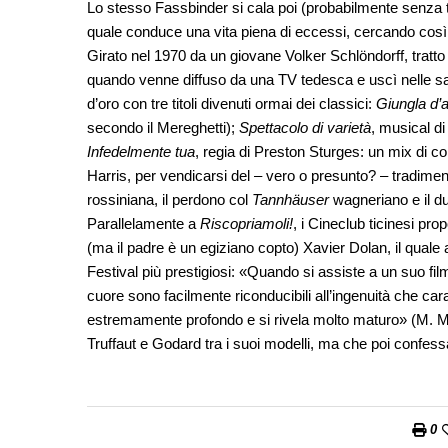
Lo stesso Fassbinder si cala poi (probabilmente senza tr
quale conduce una vita piena di eccessi, cercando così 
Girato nel 1970 da un giovane Volker Schlöndorff, tratto 
quando venne diffuso da una TV tedesca e uscì nelle sale
d’oro con tre titoli divenuti ormai dei classici:
Giungla d’a
secondo il Mereghetti);
Spettacolo di varietà
, musical d
Infedelmente tua
, regia di Preston Sturges: un mix di 
Harris, per vendicarsi del – vero o presunto? – tradimen
rossiniana, il perdono col
Tannhäuser
wagneriano e il du
Parallelamente a
Riscopriamoli!
, i Cineclub ticinesi p
(ma il padre è un egiziano copto) Xavier Dolan, il quale a 
Festival più prestigiosi: «Quando si assiste a un suo film
cuore sono facilmente riconducibili all’ingenuità che cara
estremamente profondo e si rivela molto maturo» (M. Mo
Truffaut e Godard tra i suoi modelli, ma che poi confess
0