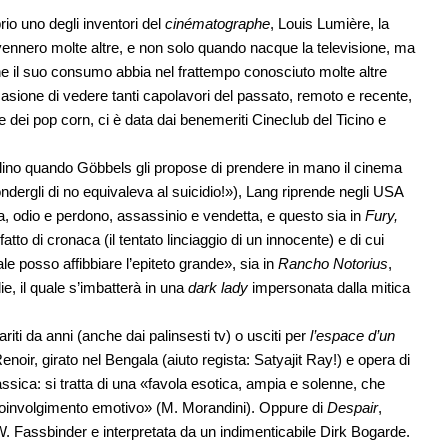
io uno degli inventori del
cinématographe
, Louis Lumière, la
ennero molte altre, e non solo quando nacque la televisione, ma
 il suo consumo abbia nel frattempo conosciuto molte altre
asione di vedere tanti capolavori del passato, remoto e recente,
dei pop corn, ci è data dai benemeriti Cineclub del Ticino e
lino quando Göbbels gli propose di prendere in mano il cinema
dergli di no equivaleva al suicidio!»), Lang riprende negli USA
ia, odio e perdono, assassinio e vendetta, e questo sia in
Fury,
tto di cronaca (il tentato linciaggio di un innocente) e di cui
 posso affibbiare l’epiteto grande», sia in
Rancho Notorius
,
ie, il quale s’imbatterà in una
dark lady
impersonata dalla mitica
ariti da anni (anche dai palinsesti tv) o usciti per
l’espace d’un
Renoir, girato nel Bengala (aiuto regista: Satyajit Ray!) e opera di
ssica: si tratta di una «favola esotica, ampia e solenne, che
coinvolgimento emotivo» (M. Morandini). Oppure di
Despair
,
. Fassbinder e interpretata da un indimenticabile Dirk Bogarde.