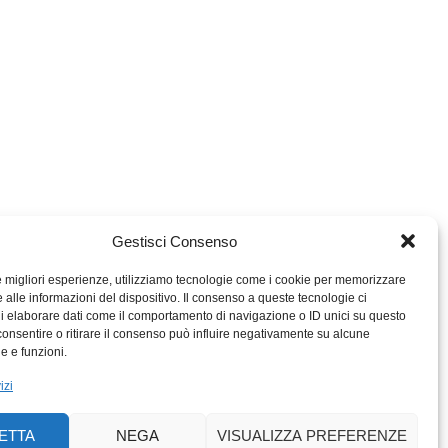
Gestisci Consenso
le migliori esperienze, utilizziamo tecnologie come i cookie per memorizzare
 alle informazioni del dispositivo. Il consenso a queste tecnologie ci
i elaborare dati come il comportamento di navigazione o ID unici su questo
consentire o ritirare il consenso può influire negativamente su alcune
MIGROS TICINO
he e funzioni.
MIGROS
izi
SCUOLA CLUB
PERCENTO CULTURALE
ETTA
NEGA
VISUALIZZA PREFERENZE