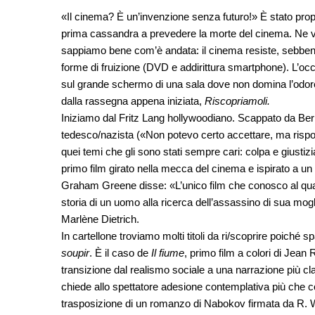
«Il cinema? È un’invenzione senza futuro!» È stato propr
prima cassandra a prevedere la morte del cinema. Ne v
sappiamo bene com’è andata: il cinema resiste, sebbene
forme di fruizione (DVD e addirittura smartphone). L’occ
sul grande schermo di una sala dove non domina l’odore 
dalla rassegna appena iniziata,
Riscopriamoli.
Iniziamo dal Fritz Lang hollywoodiano. Scappato da Ber
tedesco/nazista («Non potevo certo accettare, ma rispon
quei temi che gli sono stati sempre cari: colpa e giustiz
primo film girato nella mecca del cinema e ispirato a un fa
Graham Greene disse: «L’unico film che conosco al quale
storia di un uomo alla ricerca dell’assassino di sua mogl
Marlène Dietrich.
In cartellone troviamo molti titoli da ri/scoprire poiché sp
soupir
. È il caso de
Il fiume
, primo film a colori di Jean 
transizione dal realismo sociale a una narrazione più cla
chiede allo spettatore adesione contemplativa più che 
trasposizione di un romanzo di Nabokov firmata da R. W