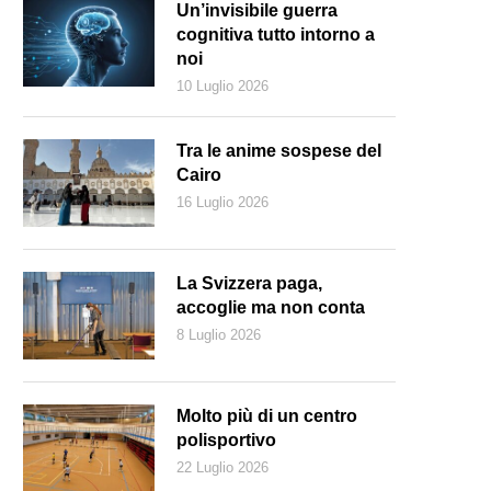
Un’invisibile guerra
cognitiva tutto intorno a
noi
10 Luglio 2026
Tra le anime sospese del
Cairo
16 Luglio 2026
La Svizzera paga,
accoglie ma non conta
8 Luglio 2026
itz Lang e David Tyrrel sul set di Fury (1936). (Keystone)
Molto più di un centro
polisportivo
22 Luglio 2026