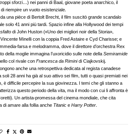
oppi sforzi…) nei panni di Baal, giovane poeta anarchico, il
di riempire un vuoto esistenziale.
da una pièce di Bertolt Brecht, il film suscitò grande scandalo
 solo 41 anni più tardi. Spazio infine alla Hollywood dei tempi
sfalto
di John Huston («Uno dei migliori noir della Storia»,
i Vincente Minelli con la coppia Fred Astaire e Cyd Charisse; e
commedia-farsa e melodramma, dove il direttore d’orchestra Rex
to della moglie immagina l’uxoricidio sulle note della
Semiramide
ello col rivale con
Francesca da Rimini
di Ciajkovskij.
ropongono anche una retrospettiva dedicata al regista canadese
soli 28 anni ha già al suo attivo sei film, tutti o quasi premiati nei
, è difficile percepire la sua giovinezza. I temi che gli stanno a
tterizza questo periodo della vita, ma il modo con cui li affronta è
retti). Un artista-promessa del cinema mondiale, che cita
a di amare alla follia anche
Titanic
e
Harry Potter
.