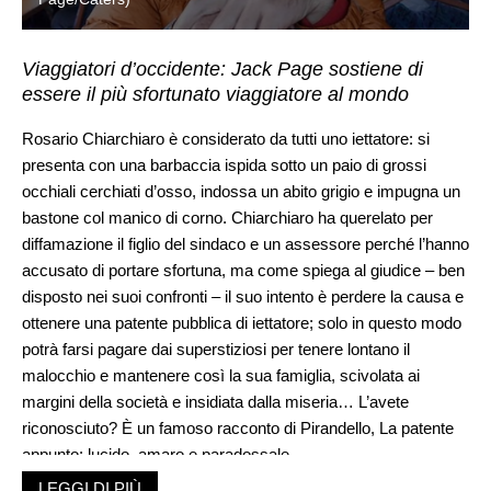
Viaggiatori d’occidente: Jack Page sostiene di
essere il più sfortunato viaggiatore al mondo
Rosario Chiarchiaro è considerato da tutti uno iettatore: si
presenta con una barbaccia ispida sotto un paio di grossi
occhiali cerchiati d’osso, indossa un abito grigio e impugna un
bastone col manico di corno. Chiarchiaro ha querelato per
diffamazione il figlio del sindaco e un assessore perché l’hanno
accusato di portare sfortuna, ma come spiega al giudice – ben
disposto nei suoi confronti – il suo intento è perdere la causa e
ottenere una patente pubblica di iettatore; solo in questo modo
potrà farsi pagare dai superstiziosi per tenere lontano il
malocchio e mantenere così la sua famiglia, scivolata ai
margini della società e insidiata dalla miseria… L’avete
riconosciuto? È un famoso racconto di Pirandello, La patente
appunto: lucido, amaro e paradossale.
Qualcosa di simile deve aver pensato Jack Page, un giovane
LEGGI DI PIÙ