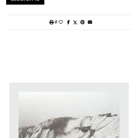
inglese di ventinove anni, organizzatore di eventi a
Northampton, quando ha apertamente reclamato il titolo di
«viaggiatore più sfortunato del mondo».
0
Negli ultimi dieci anni Jack ha viaggiato parecchio ma con
scarsa fortuna. In India è stato calpestato da una mucca
sacra, mentre discuteva sul prezzo con il guidatore di un tuk-
tuk. In Birmania il treno che lo trasportava è deragliato poco
prima di un viadotto ed è rimasto bloccato per un giorno e
mezzo in un territorio isolato; dopo il fallimento di tutti gli sforzi
di alcuni giovani viaggiatori occidentali troppo sicuri di sé
(«Largo! Lasciate fare a me! L’anno prossimo m’iscriverò a
ingegneria!»), alla fine i locali sono riusciti a rimettere il treno
sui binari utilizzando delle lunghe assi. E quando Jack si è
recato su un’isola del Borneo, ha trovato chiuso l’unico negozio
e tre varani hanno mangiato quasi tutte le sue provviste; solo
dopo quattro giorni di stretto razionamento del poco rimasto è
stato recuperato da una barca. Durante una visita a Chernobyl,
in Ucraina, Jack è invece rimasto coinvolto in manifestazioni di
protesta e per fortuna la polizia si è limitata a ordinargli di