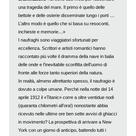
viaggi infernali, Einaudi). Il campionario delle disavventure è
una tragedia del mare. Il primo è quello delle
infinito: ritardi nei trasporti, hotel fatiscenti, avvelenamenti, litigi
bettole e delle osterie disseminate lungo i porti …
e disavventure di ogni tipo… Una bella vacanza nei boschi del
L’altro modo è quello che si basa su resoconti,
Canada? «Scoprimmo che il nostro bungalow era in una fila
con molti altri, tutte baracche da sfollati del tipo che si vedono
inchieste e memorie…»
nelle immagini di Chernobyl dopo il disastro atomico. La
I naufraghi sono viaggiatori sfortunati per
‘spiaggia’ era un molo per l’attracco delle barche e dava su una
eccellenza. Scrittori e artisti romantici hanno
strada con un sacco di traffico. La ‘piscina’ era essenzialmente
raccontato più volte il dramma della nave in balia
una vasca sudicia che si ergeva per un metro dal terreno». O
delle onde e l’inevitabile sconfitta dell’uomo di
forse preferite la Scozia? «Il camping per roulotte è sistemato
fronte alle forze tanto superiori della natura.
proprio di fianco a un macello, dove centinaia di povere
In realtà, almeno altrettanto spesso, il naufragio è
mucche muggiscono disperatamente mentre attendono di
dovuto a colpe umane. Perché nella notte del 14
essere ammazzate. Poi c’è una ciminiera che sputa fumi
chimici su tutto il campeggio… La spiaggia è esposta ai venti e
aprile 1912 il «Titanic» corre a oltre ventidue nodi
si possono ammirare, anche senza binocolo, le manovre dei
(quaranta chilometri all’ora!) nonostante abbia
sottomarini nucleari inglesi… La pioggia cade senza sosta».
ricevuto nelle ultime ore ben sette avvisi di ghiacci
Tutti i racconti finiscono comprensibilmente allo stesso modo:
in movimento? La prospettiva di arrivare a New
«Non ero mai stato così felice di tornare a casa».
York con un giorno di anticipo, battendo tutti i
Col senno di poi è facile dare consigli: farsi aiutare da un