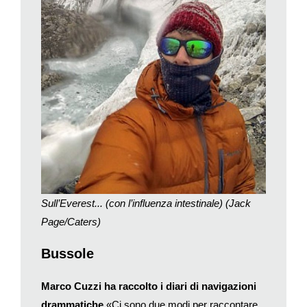
cancellare tutte le foto scattate. Il momento peggiore è stato
quando nel campo base per l’ascesa al Monte Everest si è
preso una grave infezione intestinale, aggravata dall’altitudine e
da un’intossicazione con i farmaci.
La fidanzata di Jack, Alice, ha condiviso molte delle sue
sventure. A stretto rigor di logica Alice avrebbe dunque diritto al
titolo di «viaggiatrice più sfortunata del mondo»; o forse,
insieme, potrebbero pretendere di essere riconosciuti come la
«coppia di viaggiatori più sfortunata del mondo»… Comunque
la questione è solo accademica perché Alice non sembra
molto interessata al titolo e cerca piuttosto di convincere il
compagno a scegliere una tranquilla spiaggia per il prossimo
Sull’Everest... (con l’influenza intestinale) (Jack
viaggio.
Page/Caters)
La storia di Jack Page è davvero eccezionale? Di certo molti
suoi connazionali hanno ricordi simili. Quando la rivista inglese
Bussole
«Idler» ha lanciato un appello ai suoi lettori per farsi raccontare
viaggi andati male, è stata travolta dalle risposte, tanto da
Marco Cuzzi ha raccolto i diari di navigazioni
ricavarne un volume (Cinquanta vacanze orrende. Storie di
drammatiche
«Ci sono due modi per raccontare