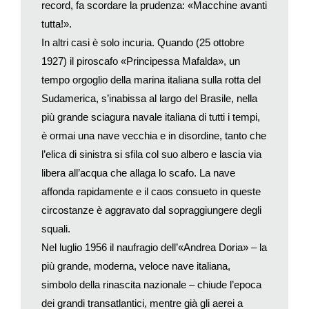
record, fa scordare la prudenza: «Macchine avanti
professionista serio, limitare le aspettative e, prima di farsi
tutta!».
prendere dall’entusiasmo, verificare quanto promesso dalla
In altri casi è solo incuria. Quando (25 ottobre
pubblicità. Ma una volta applicate queste regole di ragionevole
prudenza dobbiamo anche accettare che il viaggio, come ogni
1927) il piroscafo «Principessa Mafalda», un
altra fondamentale esperienza umana, ha un lato oscuro. I
tempo orgoglio della marina italiana sulla rotta del
momenti di felicità e di illuminazione – quando il mondo è
Sudamerica, s’inabissa al largo del Brasile, nella
amico e ci sembra di capire il significato nascosto di luoghi e
più grande sciagura navale italiana di tutti i tempi,
persone – si pagano con altrettanti momenti di frustrazione e
è ormai una nave vecchia e in disordine, tanto che
fatica. Per questo quando la pubblicità turistica promette di
l’elica di sinistra si sfila col suo albero e lascia via
togliere solo i fastidi, lasciando il lato migliore dell’esperienza,
libera all’acqua che allaga lo scafo. La nave
promette l’impossibile, sia pure con le migliori intenzioni.
affonda rapidamente e il caos consueto in queste
Piuttosto, se può consolarvi, pensate che molte disavventure
col tempo diventeranno ricordi divertenti. E tra una decina
circostanze è aggravato dal sopraggiungere degli
d’anni potreste trovarvi a raccontare ai vostri amici di quella
squali.
volta che…
Nel luglio 1956 il naufragio dell’«Andrea Doria» – la
più grande, moderna, veloce nave italiana,
simbolo della rinascita nazionale – chiude l’epoca
dei grandi transatlantici, mentre già gli aerei a