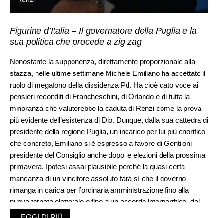
Figurine d’Italia – Il governatore della Puglia e la
sua politica che procede a zig zag
Nonostante la supponenza, direttamente proporzionale alla
stazza, nelle ultime settimane Michele Emiliano ha accettato il
ruolo di megafono della dissidenza Pd. Ha cioè dato voce ai
pensieri reconditi di Francheschini, di Orlando e di tutta la
minoranza che valuterebbe la caduta di Renzi come la prova
più evidente dell’esistenza di Dio. Dunque, dalla sua cattedra di
presidente della regione Puglia, un incarico per lui più onorifico
che concreto, Emiliano si è espresso a favore di Gentiloni
presidente del Consiglio anche dopo le elezioni della prossima
primavera. Ipotesi assai plausibile perché la quasi certa
mancanza di un vincitore assoluto farà sì che il governo
rimanga in carica per l’ordinaria amministrazione fino alla
nuova tornata elettorale o fino a un accordo interpartitico, dal
quale scaturisca un’impensabile maggioranza. Ma Emiliano
LEGGI DI PIÙ