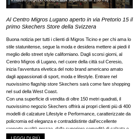
Al Centro Migros Lugano aperto in via Pretorio 15 il
primo Skechers Store della Svizzera
Buona notizia per tutti i clienti di Migros Ticino e per chi ama lo
stile statunitense, segue la moda e desidera mettere ai piedi il
meglio dello street style californiano. Dagli scorsi giorni, al
Centro Migros di Lugano, nel cuore della città sul Ceresio,
inizia l’avventura elvetica del noto brand americano amato
dagli appassionati di sport, moda e lifestyle. Entrare nel
nuovissimo flagship store Skechers sarà come fare shopping
nel sud della West Coast.
Con una superficie di vendita di oltre 150 metri quadrati, il
nuovissimo negozio Skechers offrirà ai propri clienti più di 400
modelli di calzature Lifestyle e Performance, caratterizzate da
policromia ed eleganza e contraddistinte dall’eccellente
rapporto qualità-prezzo, dalla superiore comodità di calzata e
da una straordinaria leggerezza. Il negozio proporrà un
LEGGI DI PIÙ