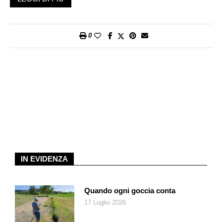
versatile assortimento per donna, uomo e bambino, che
rifletterà le ultime tendenze del settore calzaturiero. Lo store
del Centro Migros di Lugano rappresenta la prima apertura di
0
un punto vendita dell’importante catena Skechers sull’intero
territorio svizzero. Migros Ticino è dunque fiera e molto felice
di questa nuova apertura e augura a Skechers un pieno
successo in Svizzera.
IN EVIDENZA
Quando ogni goccia conta
17 Luglio 2026