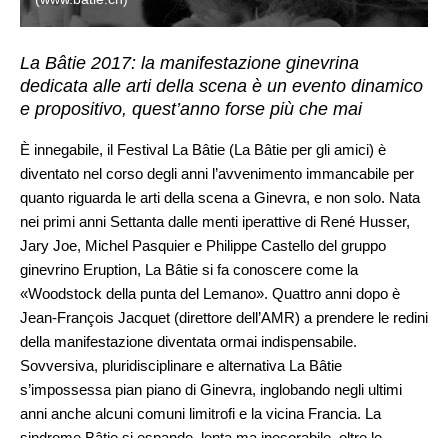
La Bâtie 2017: la manifestazione ginevrina
dedicata alle arti della scena è un evento dinamico
e propositivo, quest’anno forse più che mai
È innegabile, il Festival La Bâtie (La Bâtie per gli amici) è
diventato nel corso degli anni l’avvenimento immancabile per
quanto riguarda le arti della scena a Ginevra, e non solo. Nata
nei primi anni Settanta dalle menti iperattive di René Husser,
Jary Joe, Michel Pasquier e Philippe Castello del gruppo
ginevrino Eruption, La Bâtie si fa conoscere come la
«Woodstock della punta del Lemano». Quattro anni dopo è
Jean-François Jacquet (direttore dell’AMR) a prendere le redini
della manifestazione diventata ormai indispensabile.
Sovversiva, pluridisciplinare e alternativa La Bâtie
s’impossessa pian piano di Ginevra, inglobando negli ultimi
anni anche alcuni comuni limitrofi e la vicina Francia. La
sindrome Bâtie si espande, lenta ma inesorabile, oltre le