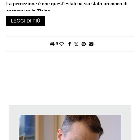
La percezione è che quest’estate vi sia stato un picco di
scomparse in Ticino.
È una percezione giusta, perché nelle ultime settimane c’è
LEGGI DI PIÙ
stata una concentrazione di casi, ma in realtà – informa il
nostro interlocutore – i dati non confermano questa tendenza.
Da gennaio alla fine di agosto si contano un po’ meno di una
0
quarantina avvisi di scomparsa a fronte di un po’ meno di
novanta casi registrati l’anno scorso. Quindi, a quasi due terzi
dell’anno già trascorsi le cifre indicano che teoricamente siamo
di fronte a un calo. I periodi di maggiore sollecitazione sono
l’estate perché aumentano le escursioni e il numero di turisti; e
l’autunno in cui si registra la scomparsa di «fungiatt» e
cacciatori.
Scompaiono in maggioranza adolescenti, adulti o anziani?
Le scomparse da fuga concernono piuttosto i giovani. La
tipologia degli allontanamenti è comunque varia. Quello che
dico sempre è che ogni caso è un caso a sé stante, per la sua
storia, la sua particolarità. Frequentemente assistiamo, ad
esempio, all’allontanamento di ospiti delle cliniche