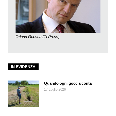
psichiatriche: c’è chi si allontana dagli istituti di cura ogni due
giorni, e non sono casi meno preoccupanti perché spesso,
questi sono confrontati a stati di smarrimento e si espongono a
pericolo. Oppure ci sono scomparse di persone che non
hanno mai dato adito a problemi, o ancora, la scomparsa di
persone affette da depressione e che magari hanno anche
Orlano Gnosca (Ti-Press)
minacciato il suicidio, ciò che richiede altre piste di indagine e
ricerche.
Quali ostacoli presentano le inchieste?
Perlomeno di fronte alla scomparsa di un escursionista una
IN EVIDENZA
certa idea sulla destinazione ci viene indicata dal denunciante,
anche se non sempre significa che lo si trovi facilmente. Di
altre scomparse non si sa invece né dove né quando siano
Quando ogni goccia conta
avvenute, e anche qui gli esiti sono diversi: si ha il caso ad
17 Luglio 2026
esempio di chi è stato due giorni al mare e poi torna e altri
episodi in cui occorre invece compiere ricerche più
approfondite. Si è insomma di fronte a una moltitudine di storie.
Siete in qualche modo chiamati a svolgere il ruolo di