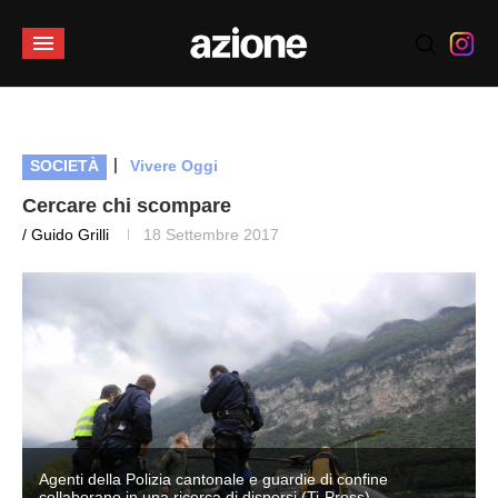
|
SOCIETÀ
Vivere Oggi
Cercare chi scompare
/ Guido Grilli
18 Settembre 2017
Agenti della Polizia cantonale e guardie di confine
collaborano in una ricerca di dispersi (Ti-Press)