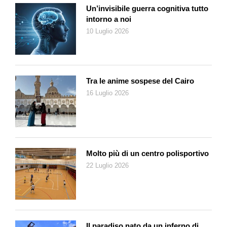
Sherlock Holmes?
Un’invisibile guerra cognitiva tutto
In fondo sì, dobbiamo sempre eseguire un lavoro di
intorno a noi
accertamento per capire e per avere qualche elemento da cui
10 Luglio 2026
partire. Ogni volta siamo come di fronte a dei «gialli».
Orlando Gnosca, ci illustri le diverse fasi di intervento e di
allarme.
Prima di tutto – sottolinea – bisogna subito inquadrare la
Tra le anime sospese del Cairo
situazione, capire il contesto. Se mi si annuncia, a
16 Luglio 2026
mezzogiorno e 45, la scomparsa di un bambino che rientrava
con il bus scolastico perché non è arrivato come di consueto a
casa a mezzogiorno, il caso fa subito rabbrividire. Poi
fortunatamente quasi sempre queste circostanze si risolvono
positivamente, perché si scopre, ad esempio, che il bambino
Molto più di un centro polisportivo
si era fermato al parco a giocare. Molte vicende di allerta sono
22 Luglio 2026
invece l’esito di incomprensioni o malintesi. La prima fase della
segnalazione di scomparsa è essenziale, va capito chi la
compie, in quale rapporti è che con lo scomparso. Il tono è
spesso angosciato e di apprensione. Le informazioni iniziali
sono importanti: sapere se chi si è allontanato ha con sé un
Il paradiso nato da un inferno di