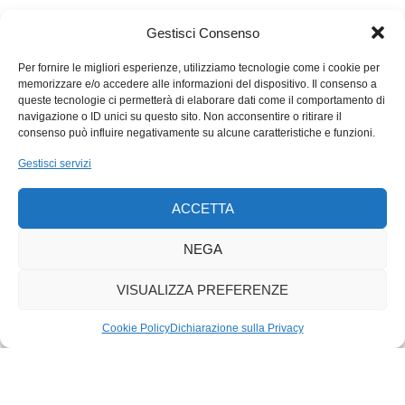
altra espressione di vita regionale. Ma, l’identità popolare si
manifesta con il massimo risalto, in questa settimana, con
Gestisci Consenso
l’«Unspunnenfest», che, con il famoso lancio della pietra, è
diventata addirittura un’attrazione internazionale. Una data
Per fornire le migliori esperienze, utilizziamo tecnologie come i cookie per
memorizzare e/o accedere alle informazioni del dispositivo. Il consenso a
storica, che nel 1805, segnò la riconciliazione fra città e
queste tecnologie ci permetterà di elaborare dati come il comportamento di
campagna. Oggi, come sottolineano gli organizzatori, assume
navigazione o ID unici su questo sito. Non acconsentire o ritirare il
un significato simbolico. Insieme pacificamente è possibile.
consenso può influire negativamente su alcune caratteristiche e funzioni.
Gestisci servizi
ACCETTA
NEGA
VISUALIZZA PREFERENZE
Cookie Policy
Dichiarazione sulla Privacy