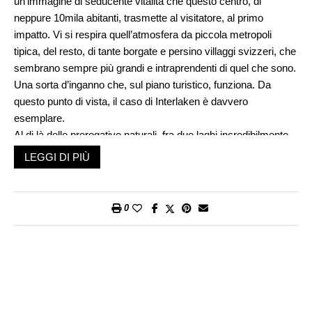
un’immagine di seducente vitalità che questo centro, di
neppure 10mila abitanti, trasmette al visitatore, al primo
impatto. Vi si respira quell’atmosfera da piccola metropoli
tipica, del resto, di tante borgate e persino villaggi svizzeri, che
sembrano sempre più grandi e intraprendenti di quel che sono.
Una sorta d’inganno che, sul piano turistico, funziona. Da
questo punto di vista, il caso di Interlaken è davvero
esemplare.
Al di là delle prerogative naturali, fra due laghi incredibilmente
turchini e ai piedi della Jungfrau, la più alta vetta alpina
LEGGI DI PIÙ
raggiungibile in ferrovia, questa minicittà si è impegnata per
allargare e soprattutto aggiornare un potere d’attrazione rivolto
a categorie di pubblico, dalle esigenze e dagli sfizi particolari e
0
costosi. D’accordo i bei panorami, ma servono stimoli
supplementari, sportivi, con scuole di parapendio e di vela, e
consumistici, con negozi, boutiques, ristoranti a iosa. Non
qualsiasi, però. Tenendo conto degli umori finanziari e politici
del momento, si è puntato verso Oriente: Cina, Giappone,
India, Emirati, Arabia Saudita, Indonesia. Queste, visibilmente,