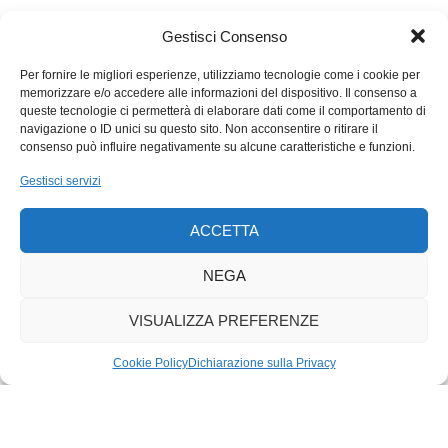
l’estero, oggi si può fare di meglio e abbiamo a disposizione,
rispetto al passato, moltissimi strumenti per migliorare e
Gestisci Consenso
perfezionare le nostre conoscenze linguistiche ed essere più
veloci nello scrivere o correggere testi in lingua straniera. Al
Per fornire le migliori esperienze, utilizziamo tecnologie come i cookie per
memorizzare e/o accedere alle informazioni del dispositivo. Il consenso a
mio primo anno di università il test più temuto da tutti,
queste tecnologie ci permetterà di elaborare dati come il comportamento di
bocciavano il 90% degli iscritti, ero lo scritto di inglese. Sarei
navigazione o ID unici su questo sito. Non acconsentire o ritirare il
curiosa di sapere se oggi è ancora un esame così temuto o se
consenso può influire negativamente su alcune caratteristiche e funzioni.
i nuovi strumenti online hanno fatto miracoli.
Gestisci servizi
ACCETTA
NEGA
VISUALIZZA PREFERENZE
Cookie Policy
Dichiarazione sulla Privacy