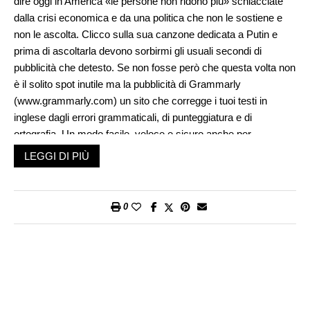
dire oggi in America «le persone non ridono più» schiacciate
dalla crisi economica e da una politica che non le sostiene e
non le ascolta. Clicco sulla sua canzone dedicata a Putin e
prima di ascoltarla devono sorbirmi gli usuali secondi di
pubblicità che detesto. Se non fosse però che questa volta non
è il solito spot inutile ma la pubblicità di Grammarly
(www.grammarly.com) un sito che corregge i tuoi testi in
inglese dagli errori grammaticali, di punteggiatura e di
ortografia. Un modo facile, veloce e sicuro anche per
pubblicare post senza errori su Facebook e altre piattaforme
LEGGI DI PIÙ
social o per scrivere email.
Come sempre c’è una versione base gratuita e una avanzata
a pagamento per 11 dollari al mese che offre servizi aggiuntivi,
0
ad esempio suggerisce i vocaboli più appropriati da usare, a
seconda del tipo di documento consiglia lo stile di scrittura più
appropriato e così via. È possibile scaricare l’applicazione di
Grammarly per Chrome, Microsoft Office e Windows.
Incuriosita ho subito guardato se esiste un Grammarly per il
tedesco e ho trovato una piattaforma simile che si chiama