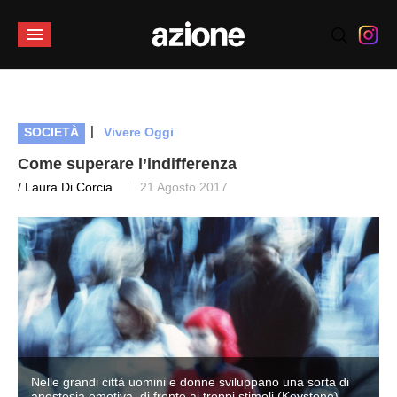
|
SOCIETÀ
Vivere Oggi
Come superare l’indifferenza
/ Laura Di Corcia
21 Agosto 2017
Nelle grandi città uomini e donne sviluppano una sorta di
anestesia emotiva, di fronte ai troppi stimoli (Keystone)