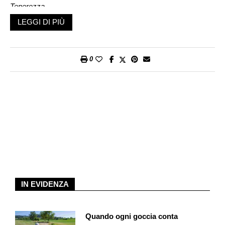
Tenerezza
.
LEGGI DI PIÙ
Come mai un libro che parla della tenerezza parte dalla
vita nelle metropoli?
Quella è un po’ la
part destruens
, attraverso la quale ho voluto
0
descrivere i luoghi in cui si fa fatica a vivere e a pensare la
tenerezza. La metropoli è il simbolo del nostro tempo, il luogo
in cui accade tutto e questo ha un riscontro anche su chi non
ci vive. Nel suo eccesso di stimoli, nei suoi imperativi, nelle
sue leggi di prestazione fa sì che gli uomini e le donne
sviluppino una sorta di anestesia emotiva, sfidando la
possibilità della tenerezza. Tutti hanno l’impressione di doversi
proteggere dal sovraccarico di persone, di cose e di immagini,
tutti puntano a diventare più freddi. «Cool» è il personaggio del
momento e alla base c’è proprio l’idea di non farsi coinvolgere
troppo.
IN EVIDENZA
È una forma di protezione?
È una forma di protezione dei nervi. Non a caso ho citato il
Quando ogni goccia conta
libro di Georg Simmel,
La metropoli e la vita dello spirito,
in cui