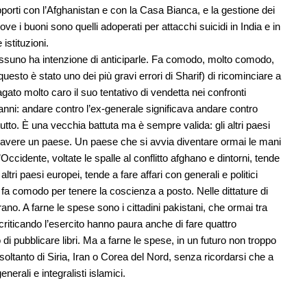
pporti con l’Afghanistan e con la Casa Bianca, e la gestione dei
ove i buoni sono quelli adoperati per attacchi suicidi in India e in
 istituzioni.
nessuno ha intenzione di anticiparle. Fa comodo, molto comodo,
esto è stato uno dei più gravi errori di Sharif) di ricominciare a
to molto caro il suo tentativo di vendetta nei confronti
i anni: andare contro l’ex-generale significava andare contro
i tutto. È una vecchia battuta ma è sempre valida: gli altri paesi
d avere un paese. Un paese che si avvia diventare ormai le mani
cidente, voltate le spalle al conflitto afghano e dintorni, tende
altri paesi europei, tende a fare affari con generali e politici
fa comodo per tenere la coscienza a posto. Nelle dittature di
erano. A farne le spese sono i cittadini pakistani, che ormai tra
e criticando l’esercito hanno paura anche di fare quattro
o di pubblicare libri. Ma a farne le spese, in un futuro non troppo
ltanto di Siria, Iran o Corea del Nord, senza ricordarsi che a
erali e integralisti islamici.