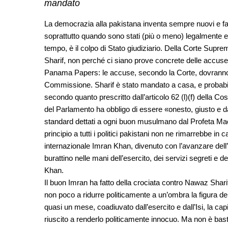
mandato
La democrazia alla pakistana inventa sempre nuovi e fa
soprattutto quando sono stati (più o meno) legalmente elet
tempo, è il colpo di Stato giudiziario. Della Corte Sup
Sharif, non perché ci siano prove concrete delle accuse
Panama Papers: le accuse, secondo la Corte, dovranno 
Commissione. Sharif è stato mandato a casa, e probabilm
secondo quanto prescritto dall’articolo 62 (l)(f) della 
del Parlamento ha obbligo di essere «onesto, giusto e da
standard dettati a ogni buon musulmano dal Profeta Ma
principio a tutti i politici pakistani non ne rimarrebbe in
internazionale Imran Khan, divenuto con l’avanzare dell
burattino nelle mani dell’esercito, dei servizi segreti e de
Khan.
Il buon Imran ha fatto della crociata contro Nawaz Sharif 
non poco a ridurre politicamente a un’ombra la figura de
quasi un mese, coadiuvato dall’esercito e dall’Isi, la ca
riuscito a renderlo politicamente innocuo. Ma non è bast