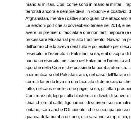
mano ai militari. Così come sono in mano ai militari i ra
terroristi ancora e sempre divisi in «buoni» e «cattivi»: d
Afghanistan, mentre i cattivi sono quelli che attaccano le
Le elezioni politiche si dovrebbero tenere nel 2018, e 
avere un premier di facciata e che non tenti neppure (e qu
processare Musharraf per alto tradimento. Nawaz ha paga
dell’uomo che lo aveva destituito e poi esiliato per diec
l’esercito, e l’esercito in Pakistan, si sa, è al di sopra d
hanno un esercito, nel caso del Pakistan è l’esercito a
sporche della Cina e che possiede la bomba atomica. L’Oc
a dimenticarsi del Pakistan: anzi, nel caso dell’Italia e di 
corrotti facendo leva su una facciata di democrazia che 
fatto, nel caos e nelle zone grigie, si sa, gli affari prosp
Corti marziali, legge sulla blasfemia e divieti di scriver
chiacchiere al caffè, figuriamoci di scrivere sui giornali 
lontano, sarà anche l’Occidente: che si occupa adesso so
guardia della bomba ci sono, e ci saranno sempre più, gen