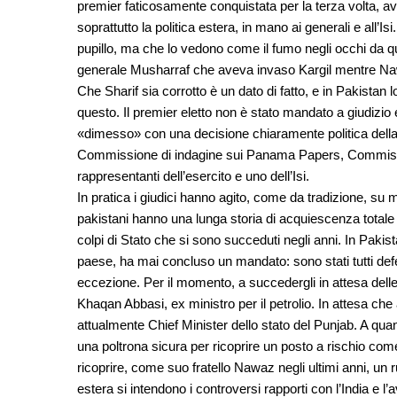
premier faticosamente conquistata per la terza volta, a
soprattutto la politica estera, in mano ai generali e all’I
pupillo, ma che lo vedono come il fumo negli occhi da quan
generale Musharraf che aveva invaso Kargil mentre Na
Che Sharif sia corrotto è un dato di fatto, e in Pakista
questo. Il premier eletto non è stato mandato a giudizi
«dimesso» con una decisione chiaramente politica del
Commissione di indagine sui Panama Papers, Commissio
rappresentanti dell’esercito e uno dell’Isi.
In pratica i giudici hanno agito, come da tradizione, su m
pakistani hanno una lunga storia di acquiescenza totale e c
colpi di Stato che si sono succeduti negli anni. In Pakista
paese, ha mai concluso un mandato: sono stati tutti defe
eccezione. Per il momento, a succedergli in attesa delle
Khaqan Abbasi, ex ministro per il petrolio. In attesa ch
attualmente Chief Minister dello stato del Punjab. A q
una poltrona sicura per ricoprire un posto a rischio come
ricoprire, come suo fratello Nawaz negli ultimi anni, un r
estera si intendono i controversi rapporti con l’India e 