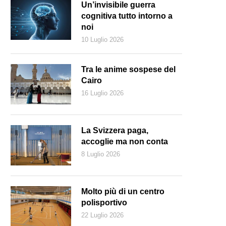
Un’invisibile guerra
cognitiva tutto intorno a
noi
10 Luglio 2026
Tra le anime sospese del
Cairo
16 Luglio 2026
La Svizzera paga,
accoglie ma non conta
8 Luglio 2026
stenitori di Nawaz Sharif protestano contro la sua destituzione (Keyst
Molto più di un centro
polisportivo
22 Luglio 2026