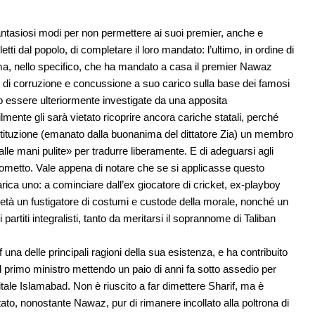
ntasiosi modi per non permettere ai suoi premier, anche e
ti dal popolo, di completare il loro mandato: l’ultimo, in ordine di
rema, nello specifico, che ha mandato a casa il premier Nawaz
 di corruzione e concussione a suo carico sulla base dei famosi
essere ulteriormente investigate da una apposita
ente gli sarà vietato ricoprire ancora cariche statali, perché
Costituzione (emanato dalla buonanima del dittatore Zia) un membro
lle mani pulite» per tradurre liberamente. E di adeguarsi agli
ometto. Vale appena di notare che se si applicasse questo
 carica uno: a cominciare dall’ex giocatore di cricket, ex-playboy
’età un fustigatore di costumi e custode della morale, nonché un
i partiti integralisti, tanto da meritarsi il soprannome di Taliban
una delle principali ragioni della sua esistenza, e ha contribuito
l primo ministro mettendo un paio di anni fa sotto assedio per
pitale Islamabad. Non è riuscito a far dimettere Sharif, ma è
ato, nonostante Nawaz, pur di rimanere incollato alla poltrona di