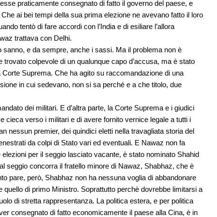
vesse praticamente consegnato di fatto il governo del paese, e
si. Che ai bei tempi della sua prima elezione ne avevano fatto il loro
do tentò di fare accordi con l’India e di esiliare l’allora
waz trattava con Delhi.
n lo sanno, e da sempre, anche i sassi. Ma il problema non è
o e trovato colpevole di un qualunque capo d’accusa, ma è stato
la Corte Suprema. Che ha agito su raccomandazione di una
ne in cui sedevano, non si sa perché e a che titolo, due
andato dei militari. E d’altra parte, la Corte Suprema e i giudici
ieca verso i militari e di avere fornito vernice legale a tutti i
n nessun premier, dei quindici eletti nella travagliata storia del
nestrati da colpi di Stato vari ed eventuali. E Nawaz non fa
 elezioni per il seggio lasciato vacante, è stato nominato Shahid
e al seggio concorra il fratello minore di Nawaz, Shabhaz, che è
uanto pare, però, Shabhaz non ha nessuna voglia di abbandonare
 quello di primo Ministro. Soprattutto perchè dovrebbe limitarsi a
uolo di stretta rappresentanza. La politica estera, e per politica
l’aver consegnato di fatto economicamente il paese alla Cina, è in