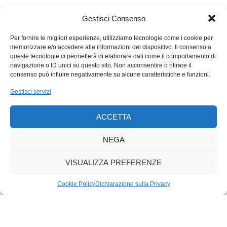
cambiamento. Scriveva Flügel, già nel 1928: «Il nostro modello
di imitazione non sono più gli anziani, che non godono più di
Gestisci Consenso
ammirazione e rispetto, bensì i giovani, che rappresentano il
nuovo verso il quale guardiamo con speranza e invidia. La
Per fornire le migliori esperienze, utilizziamo tecnologie come i cookie per
memorizzare e/o accedere alle informazioni del dispositivo. Il consenso a
moda diventa il simbolo di questa speranza e giovinezza». Il
queste tecnologie ci permetterà di elaborare dati come il comportamento di
guaio è che, imitando i giovani, i vecchi finiscono,
navigazione o ID unici su questo sito. Non acconsentire o ritirare il
inconsapevolmente, nel ridicolo. Basta guardarsi attorno.
consenso può influire negativamente su alcune caratteristiche e funzioni.
Gestisci servizi
ACCETTA
NEGA
VISUALIZZA PREFERENZE
Cookie Policy
Dichiarazione sulla Privacy