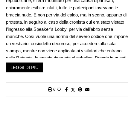
repubblicane, si era mobilitato per una causa bipartisan,
chiaramente esibita: infatti, tutte le partecipanti avevano le
braccia nude. E non per via del caldo, ma in segno, appunto di
protesta, in seguito al caso della cronista cui era stato vietato
l’ingresso alla Speaker’s Lobby, per via dell’abito senza
maniche. Così vuole una norma del severo codice che impone
un vestiario, cosiddetto decoroso, per accedere alla sala
stampa, mentre non viene applicata ai visitatori che entrano
nella Rotonda, lo spazio riservato al pubblico. Proprio in questi
giorni, frotte di turisti, in tenuta vacanziera, calzoncini,
LEGGI DI PIÙ
maglietta, infradito, cappellino da basket, affollano, indisturbati,
i luoghi sacri del patriottismo USA. Due pesi e due misure,
insomma. Da qui la polemica contro una discriminazione di
0
genere: via libera allo
short
maschile, stop all’abito femminile,
persino elegante, ma sbracciato, come quello della giornalista
incriminata.
La manifestazione, forte del sostegno popolare, ha ottenuto un
risultato concreto sul piano politico. Di fronte al crescente
rumore suscitato da un episodio, a rischio di ridicolo, il