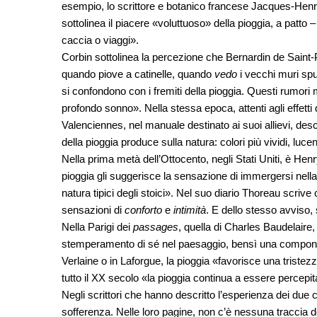
esempio, lo scrittore e botanico francese Jacques-Henri
sottolinea il piacere «voluttuoso» della pioggia, a patto
caccia o viaggi».
Corbin sottolinea la percezione che Bernardin de Saint-Pie
quando piove a catinelle, quando
vedo
i vecchi muri spu
si confondono con i fremiti della pioggia. Questi rumori
profondo sonno». Nella stessa epoca, attenti agli effetti
Valenciennes, nel manuale destinato ai suoi allievi, desc
della pioggia produce sulla natura: colori più vividi, lucen
Nella prima metà dell’Ottocento, negli Stati Uniti, è Henr
pioggia gli suggerisce la sensazione di immergersi nella 
natura tipici degli stoici». Nel suo diario Thoreau scrive
sensazioni di
conforto
e
intimità
. E dello stesso avviso, 
Nella Parigi dei
passages
, quella di Charles Baudelaire,
stemperamento di sé nel paesaggio, bensì una compon
Verlaine o in Laforgue, la pioggia «favorisce una tristezz
tutto il XX secolo «la pioggia continua a essere percepit
Negli scrittori che hanno descritto l’esperienza dei due co
sofferenza. Nelle loro pagine, non c’è nessuna traccia de