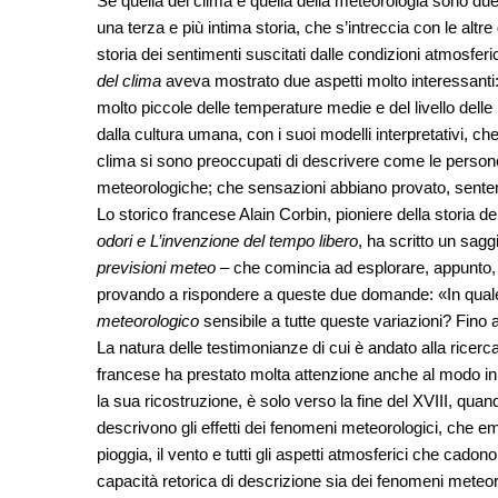
Se quella del clima e quella della meteorologia sono due s
una terza e più intima storia, che s’intreccia con le altr
storia dei sentimenti suscitati dalle condizioni atmosfe
del clima
aveva mostrato due aspetti molto interessanti
molto piccole delle temperature medie e del livello delle p
dalla cultura umana, con i suoi modelli interpretativi, che 
clima si sono preoccupati di descrivere come le person
meteorologiche; che sensazioni abbiano provato, sentendo 
Lo storico francese Alain Corbin, pioniere della storia d
odori e L’invenzione del tempo libero
, ha scritto un sagg
previsioni meteo
– che comincia ad esplorare, appunto, l
provando a rispondere a queste due domande: «In quale 
meteorologico
sensibile a tutte queste variazioni? Fino 
La natura delle testimonianze di cui è andato alla ricerc
francese ha prestato molta attenzione anche al modo in 
la sua ricostruzione, è solo verso la fine del XVIII, qu
descrivono gli effetti dei fenomeni meteorologici, che e
pioggia, il vento e tutti gli aspetti atmosferici che cado
capacità retorica di descrizione sia dei fenomeni meteorolo