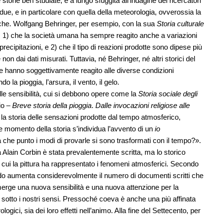
torie ben studiate, è a lungo sfuggita all’indagine dei ricercatori
e due, e in particolare con quella della meteorologia, ovverossia la
riche. Wolfgang Behringer, per esempio, con la sua
Storia culturale
: 1) che la società umana ha sempre reagito anche a variazioni
recipitazioni, e 2) che il tipo di reazioni prodotte sono dipese più
non dai dati misurati. Tuttavia, né Behringer, né altri storici del
e hanno soggettivamente reagito alle diverse condizioni
la pioggia, l’arsura, il vento, il gelo.
elle sensibilità, cui si debbono opere come la
Storia sociale degli
io –
Breve storia della pioggia
.
Dalle invocazioni religiose alle
a storia delle sensazioni prodotte dal tempo atmosferico,
momento della storia s’individua l’avvento di un
io
a che punto i modi di provarle si sono trasformati con il tempo?».
a Alain Corbin è stata prevalentemente scritta, ma lo storico
cui la pittura ha rappresentato i fenomeni atmosferici. Secondo
ando aumenta considerevolmente il numero di documenti scritti che
merge una nuova sensibilità e una nuova attenzione per la
no sotto i nostri sensi. Pressoché coeva è anche una più affinata
gici, sia dei loro effetti nell’animo. Alla fine del Settecento, per