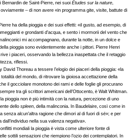
 Bernardin de Saint-Pierre, nei suoi
Études sur la nature
,
 – ovviamente – di non avere «in programma gite, visite, battute di
rre ha della pioggia e dei suoi effetti: «il gusto, ad esempio, di
meggianti e grondanti d’acqua, e sento i mormorii del vento che
 malinconici mi accompagnano, durante la notte, in un dolce e
 della pioggia sono evidentemente anche i pittori. Pierre Henri
rive i piaceri, osservando la bellezza inaspettata che il retaggio
tezza, riflessi.
y David Thoreau a tessere l’elogio dei piaceri della pioggia: «la
totalità del mondo, di ritrovare la gioiosa accettazione della
 che il gocciolare monotono dei rami e delle foglie gli procurano
sempre tra gli scrittori americani dell’Ottocento, è Walt Whitman.
 la pioggia non è più intimità con la natura, percezione di uno
ente dello
spleen
, della malinconia. In Baudelaire, così come in
a senza alcun’altra ragione che dimori al di fuori di sé»; e per
a dall’individuo nella sua valenza negativa».
nflitti mondiali la pioggia è vista come ulteriore fonte di
lle sottili sensazioni che riempiono l’ozio dei contemplatori. In