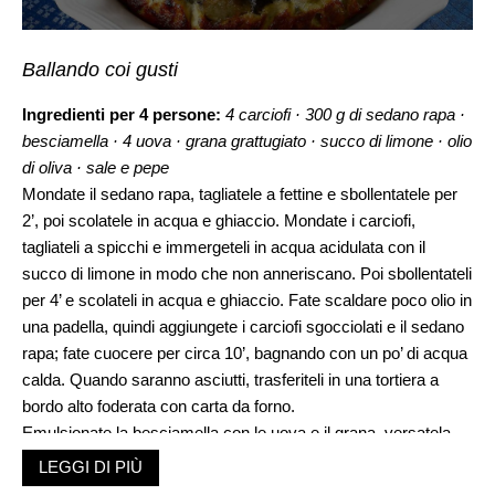
Ballando coi gusti
Ingredienti per 4 persone:
4 carciofi · 300 g di sedano rapa ·
besciamella · 4 uova · grana grattugiato · succo di limone · olio
di oliva · sale e pepe
Mondate il sedano rapa, tagliatele a fettine e sbollentatele per
2’, poi scolatele in acqua e ghiaccio. Mondate i carciofi,
tagliateli a spicchi e immergeteli in acqua acidulata con il
succo di limone in modo che non anneriscano. Poi sbollentateli
per 4’ e scolateli in acqua e ghiaccio. Fate scaldare poco olio in
una padella, quindi aggiungete i carciofi sgocciolati e il sedano
rapa; fate cuocere per circa 10’, bagnando con un po’ di acqua
calda. Quando saranno asciutti, trasferiteli in una tortiera a
bordo alto foderata con carta da forno.
Emulsionate la besciamella con le uova e il grana, versatela
sul composto e cuocete al forno a 200° per circa 20’. Servite
LEGGI DI PIÙ
subito.