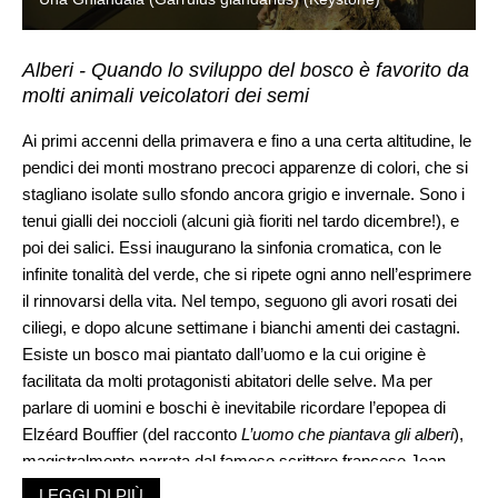
Alberi - Quando lo sviluppo del bosco è favorito da
molti animali veicolatori dei semi
Ai primi accenni della primavera e fino a una certa altitudine, le
pendici dei monti mostrano precoci apparenze di colori, che si
stagliano isolate sullo sfondo ancora grigio e invernale. Sono i
tenui gialli dei noccioli (alcuni già fioriti nel tardo dicembre!), e
poi dei salici. Essi inaugurano la sinfonia cromatica, con le
infinite tonalità del verde, che si ripete ogni anno nell’esprimere
il rinnovarsi della vita. Nel tempo, seguono gli avori rosati dei
ciliegi, e dopo alcune settimane i bianchi amenti dei castagni.
Esiste un bosco mai piantato dall’uomo e la cui origine è
facilitata da molti protagonisti abitatori delle selve. Ma per
parlare di uomini e boschi è inevitabile ricordare l’epopea di
Elzéard Bouffier (del racconto
L’uomo che piantava gli alberi
),
magistralmente narrata dal famoso scrittore francese Jean
Giono. L’avventura umana di un oscuro contadino-pastore del
LEGGI DI PIÙ