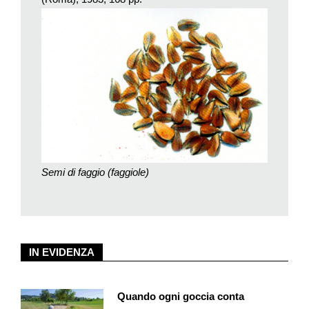
perpetuarsi, sono spesso all’origine della nascita dei tanti alberi
che formano un bosco.
Talvolta, osserviamo come taluni di essi sono visibilmente
«fuori posto». Sono immersi, più o meno isolati, in una
compagine arborea la quale, con le sue dominanze, mostra di
essere per contro «al suo posto» trovando le condizioni
ecologiche ottimali di impianto: per la posizione geografica,
l’altitudine, l’esposizione (e quindi l’insolazione), la natura del
suolo, l’apporto di acqua, di calore, e per il sufficiente
nutrimento organico e minerale, grazie alla vitalità dell’humus.
Semi di faggio (faggiole)
Parliamo di salici, pioppi, ontani, aggregati misti di latifoglie,
castagni (che hanno quasi sempre soppiantato i querceti con
roveri e farnie per l’opera dell’uomo). Una pineta, una faggeta,
un’abetaia, una rossa fiammata di sorbi e, infine, un lariceto
accompagnato magari dal pino cembro. Ciascuna di queste
IN EVIDENZA
formazioni arboree registra nel tempo e nello spazio la
vocazione naturale di un territorio.
Quando ogni goccia conta
Vocazione che è lo specchio delle differenti esigenze