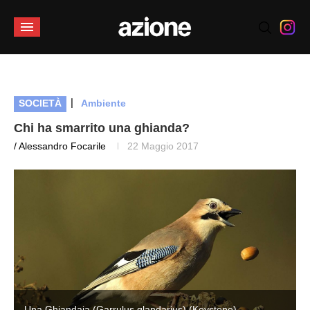
|
SOCIETÀ
Ambiente
Chi ha smarrito una ghianda?
/ Alessandro Focarile
22 Maggio 2017
Una Ghiandaia (Garrulus glandarius) (Keystone)