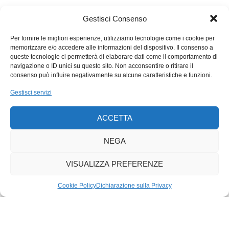
estere) che lavorano con metodi e processi industriali. Così
facendo limiteremmo però il nostro contributo all’economia
Gestisci Consenso
locale e non potremmo venire incontro alla richiesta di prodotti
tipici a km zero. Per questo motivo, malgrado lo spiacevole
Per fornire le migliori esperienze, utilizziamo tecnologie come i cookie per
memorizzare e/o accedere alle informazioni del dispositivo. Il consenso a
incidente, intendiamo continuare la collaborazione con le
queste tecnologie ci permetterà di elaborare dati come il comportamento di
aziende del nostro territorio, anche se piccole o piccolissime.
navigazione o ID unici su questo sito. Non acconsentire o ritirare il
La cooperativa si scusa nuovamente con la clientela per
consenso può influire negativamente su alcune caratteristiche e funzioni.
quanto successo e spera che ciò non abbia compromesso la
Gestisci servizi
fiducia dei consumatori nei suoi confronti e nei confronti del
settore agroalimentare ticinese, già confrontato con una
ACCETTA
situazione di mercato difficile, che ha bisogno e merita il
sostegno e la fiducia della popolazione.
NEGA
VISUALIZZA PREFERENZE
Cookie Policy
Dichiarazione sulla Privacy