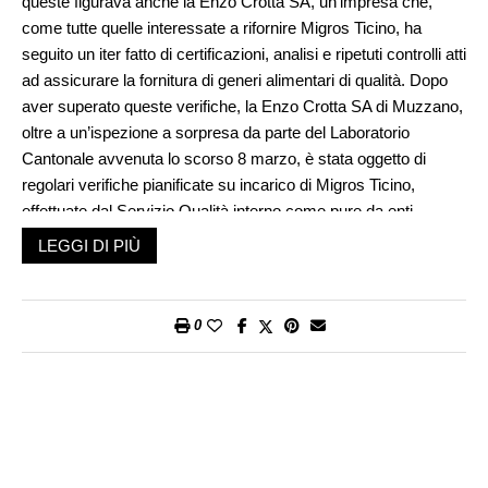
queste figurava anche la Enzo Crotta SA, un’impresa che,
come tutte quelle interessate a rifornire Migros Ticino, ha
seguito un iter fatto di certificazioni, analisi e ripetuti controlli atti
ad assicurare la fornitura di generi alimentari di qualità. Dopo
aver superato queste verifiche, la Enzo Crotta SA di Muzzano,
oltre a un’ispezione a sorpresa da parte del Laboratorio
Cantonale avvenuta lo scorso 8 marzo, è stata oggetto di
regolari verifiche pianificate su incarico di Migros Ticino,
effettuate dal Servizio Qualità interno come pure da enti
esterni: in totale quattro dal 2013, la quinta era prevista per
LEGGI DI PIÙ
agosto di quest’anno.
Il fatto che questi controlli siano pianificati ha fatto parecchio
discutere e dato spazio a illazioni. In realtà si tratta di una
0
procedura diffusa a livello mondiale, in tutti i settori di attività,
motivato dal fatto che si vuol far sì che il team d’ispezione (che
può essere composto da 1 a 3 persone) possa svolgere il suo
lavoro di controllo dei locali e delle istallazioni destinate alla
produzione in presenza dei responsabili della produzione
stessa e della qualità e che l’esame della documentazione che