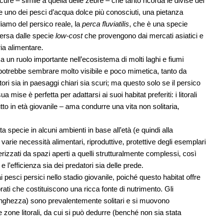
cure – simile a quella delle zebre – che tanto ricorda le divise dei
e uno dei pesci d’acqua dolce più conosciuti, una pietanza
liamo del persico reale, la
perca fluviatilis
, che è una specie
iversa dalle specie
low-cost
che provengono dai mercati asiatici e
ria alimentare.
 un ruolo importante nell’ecosistema di molti laghi e fiumi
potrebbe sembrare molto visibile e poco mimetica, tanto da
ori sia in paesaggi chiari sia scuri; ma questo solo se il persico
 mise è perfetta per adattarsi ai suoi habitat preferiti: i litorali
to in età giovanile – ama condurre una vita non solitaria,
a specie in alcuni ambienti in base all’età (e quindi alla
 varie necessità alimentari, riproduttive, protettive degli esemplari
erizzati da spazi aperti a quelli strutturalmente complessi, così
l’efficienza sia dei predatori sia delle prede.
 pesci persici nello stadio giovanile, poiché questo habitat offre
ti che costituiscono una ricca fonte di nutrimento. Gli
i lunghezza) sono prevalentemente solitari e si muovono
le zone litorali, da cui si può dedurre (benché non sia stata