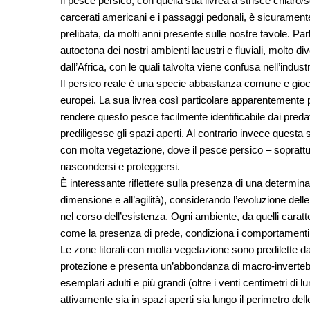
Il pesce persico, con quella sua livrea a strisce chiaro/s
carcerati americani e i passaggi pedonali, è sicurament
prelibata, da molti anni presente sulle nostre tavole. Par
autoctona dei nostri ambienti lacustri e fluviali, molto d
dall’Africa, con le quali talvolta viene confusa nell’indust
Il persico reale è una specie abbastanza comune e gioca
europei. La sua livrea così particolare apparentemente 
rendere questo pesce facilmente identificabile dai predat
prediligesse gli spazi aperti. Al contrario invece questa sua
con molta vegetazione, dove il pesce persico – soprattut
nascondersi e proteggersi.
È interessante riflettere sulla presenza di una determinat
dimensione e all’agilità), considerando l’evoluzione delle
nel corso dell’esistenza. Ogni ambiente, da quelli caratt
come la presenza di prede, condiziona i comportamenti e 
Le zone litorali con molta vegetazione sono predilette dai
protezione e presenta un’abbondanza di macro-invertebra
esemplari adulti e più grandi (oltre i venti centimetri d
attivamente sia in spazi aperti sia lungo il perimetro del