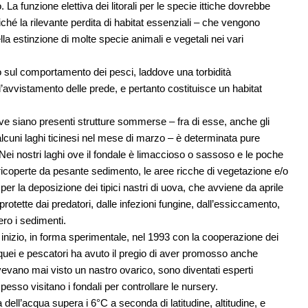
a funzione elettiva dei litorali per le specie ittiche dovrebbe
hé la rilevante perdita di habitat essenziali – che vengono
ella estinzione di molte specie animali e vegetali nei vari
no sul comportamento dei pesci, laddove una torbidità
l’avvistamento delle prede, e pertanto costituisce un habitat
ve siano presenti strutture sommerse – fra di esse, anche gli
alcuni laghi ticinesi nel mese di marzo – è determinata pure
ei nostri laghi ove il fondale è limaccioso o sassoso e le poche
ricoperte da pesante sedimento, le aree ricche di vegetazione e/o
 la deposizione dei tipici nastri di uova, che avviene da aprile
protette dai predatori, dalle infezioni fungine, dall’essiccamento,
ro i sedimenti.
e inizio, in forma sperimentale, nel 1993 con la cooperazione dei
cquei e pescatori ha avuto il pregio di aver promosso anche
avevano mai visto un nastro ovarico, sono diventati esperti
pesso visitano i fondali per controllare le nursery.
ell’acqua supera i 6°C a seconda di latitudine, altitudine, e