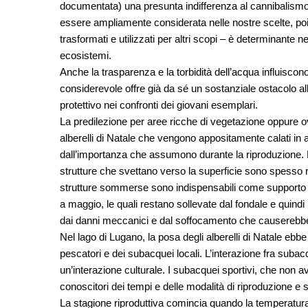
documentata) una presunta indifferenza al cannibalismo. L
essere ampliamente considerata nelle nostre scelte, poic
trasformati e utilizzati per altri scopi – è determinante n
ecosistemi.
Anche la trasparenza e la torbidità dell’acqua influisco
considerevole offre già da sé un sostanziale ostacolo al
protettivo nei confronti dei giovani esemplari.
La predilezione per aree ricche di vegetazione oppure o
alberelli di Natale che vengono appositamente calati in 
dall’importanza che assumono durante la riproduzione. N
strutture che svettano verso la superficie sono spesso 
strutture sommerse sono indispensabili come supporto per
a maggio, le quali restano sollevate dal fondale e quindi 
dai danni meccanici e dal soffocamento che causerebbe
Nel lago di Lugano, la posa degli alberelli di Natale ebb
pescatori e dei subacquei locali. L’interazione fra suba
un’interazione culturale. I subacquei sportivi, che non 
conoscitori dei tempi e delle modalità di riproduzione e s
La stagione riproduttiva comincia quando la temperatura d