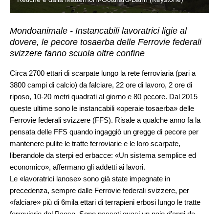
Mondoanimale - Instancabili lavoratrici ligie al
dovere, le pecore tosaerba delle Ferrovie federali
svizzere fanno scuola oltre confine
Circa 2700 ettari di scarpate lungo la rete ferroviaria (pari a
3800 campi di calcio) da falciare, 22 ore di lavoro, 2 ore di
riposo, 10-20 metri quadrati al giorno e 80 pecore. Dal 2015
queste ultime sono le instancabili «operaie tosaerba» delle
Ferrovie federali svizzere (FFS). Risale a qualche anno fa la
pensata delle FFS quando ingaggiò un gregge di pecore per
mantenere pulite le tratte ferroviarie e le loro scarpate,
liberandole da sterpi ed erbacce: «Un sistema semplice ed
economico», affermano gli addetti ai lavori.
Le «lavoratrici lanose» sono già state impegnate in
precedenza, sempre dalle Ferrovie federali svizzere, per
«falciare» più di 6mila ettari di terrapieni erbosi lungo le tratte
ferroviarie del Paese. Sono passati quasi un paio d’anni da