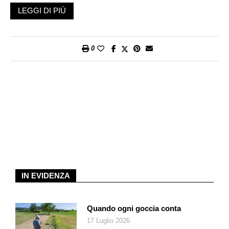
quando, nel presentare le originali collaboratrici, il portavoce
LEGGI DI PIÙ
delle FFS Daniele Pallecchi ha annunciato: «Abbiamo un totale
di 80 pecore impiegate con la nostra società e non è dunque
una sorpresa se i nostri percorsi ferroviari sono molto puliti».
0
E pare proprio che la pecora si sia rivelata migliore del
tosaerba, rispetto al quale presenta parecchi vantaggi: «In
primo luogo, le pecore al pascolo favoriscono la biodiversità».
Difatti, esse non estirpano tutto come una macchina e perciò
continuano a crescere differenti tipi di piante erbacee. «In
secondo luogo, le pecore hanno cura del terreno, mentre i
tosaerba possono causare danni al tappeto erboso e alla
vegetazione, soprattutto se usati su scarpate particolarmente
ripide». Il terzo e ultimo motivo che ha convinto le FFS
nell’impiego delle pecore risiede nella loro
elegante
IN EVIDENZA
discrezione
: «Sono meno rumorose del tosaerba, e sono
molto più carine!».
Pensando al fatto che ogni pecora è attiva per circa ventidue
Quando ogni goccia conta
ore al giorno, su una superficie delle dimensioni di una grande
17 Luglio 2026
camera, nasce spontaneo il sospetto che il gregge debba