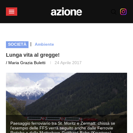
|
SOCIETÀ
Ambiente
Lunga vita al gregge!
/ Maria Grazia Buletti
24 Aprile 2017
Paesaggio ferroviario tra St. Moritz e Zermatt: chissà se
l’esempio delle FFS verrà seguito anche dalle Ferrovie
Retiche e dalla Matterhorn-Gotthard-Bahn (Keystone)