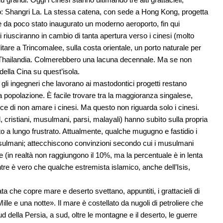
: Shangri La. La stessa catena, con sede a Hong Kong, progetta
da poco stato inaugurato un moderno aeroporto, fin qui
i riusciranno in cambio di tanta apertura verso i cinesi (molto
itare a Trincomalee, sulla costa orientale, un porto naturale per
la Thailandia. Colmerebbero una lacuna decennale. Ma se non
della Cina su quest’isola.
 e gli ingegneri che lavorano ai mastodontici progetti restano
 la popolazione. È facile trovare tra la maggioranza singalese,
ice di non amare i cinesi. Ma questo non riguarda solo i cinesi.
, cristiani, musulmani, parsi, malayali) hanno subìto sulla propria
ito a lungo frustrato. Attualmente, qualche mugugno e fastidio i
musulmani; attecchiscono convinzioni secondo cui i musulmani
e (in realtà non raggiungono il 10%, ma la percentuale è in lenta
mentre è vero che qualche estremista islamico, anche dell’Isis,
ata che copre mare e deserto svettano, appuntiti, i grattacieli di
le e una notte». Il mare è costellato da nugoli di petroliere che
sud della Persia, a sud, oltre le montagne e il deserto, le guerre