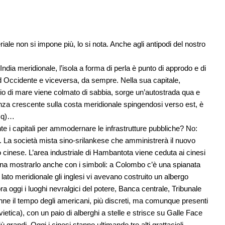
le non si impone più, lo si nota. Anche agli antipodi del nostro
’India meridionale, l’isola a forma di perla è punto di approdo e di
d Occidente e viceversa, da sempre. Nella sua capitale,
cio di mare viene colmato di sabbia, sorge un’autostrada qua e
anza crescente sulla costa meridionale spingendosi verso est, è
a mq)…
ente i capitali per ammodernare le infrastrutture pubbliche? No:
o. La società mista sino-srilankese che amministrerà il nuovo
o cinese. L’area industriale di Hambantota viene ceduta ai cinesi
gna mostrarlo anche con i simboli: a Colombo c’è una spianata
lato meridionale gli inglesi vi avevano costruito un albergo
ra oggi i luoghi nevralgici del potere, Banca centrale, Tribunale
e il tempo degli americani, più discreti, ma comunque presenti
ovietica), con un paio di alberghi a stelle e strisce su Galle Face
 grandi. Oggi i cinesi stanno ultimando tre alti grattacieli,