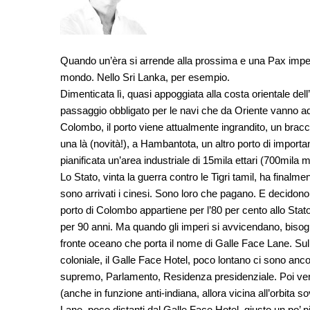
Quando un’èra si arrende alla prossima e una Pax imperia
mondo. Nello Sri Lanka, per esempio.
Dimenticata lì, quasi appoggiata alla costa orientale dell
passaggio obbligato per le navi che da Oriente vanno a
Colombo, il porto viene attualmente ingrandito, un brac
una là (novità!), a Hambantota, un altro porto di import
pianificata un’area industriale di 15mila ettari (700mil
Lo Stato, vinta la guerra contro le Tigri tamil, ha finalm
sono arrivati i cinesi. Sono loro che pagano. E decidon
porto di Colombo appartiene per l’80 per cento allo Stat
per 90 anni. Ma quando gli imperi si avvicendano, biso
fronte oceano che porta il nome di Galle Face Lane. Sul 
coloniale, il Galle Face Hotel, poco lontano ci sono anco
supremo, Parlamento, Residenza presidenziale. Poi venn
(anche in funzione anti-indiana, allora vicina all’orbita s
Lane, poco distanti dal Galle Face Hotel, giusto un po’ più