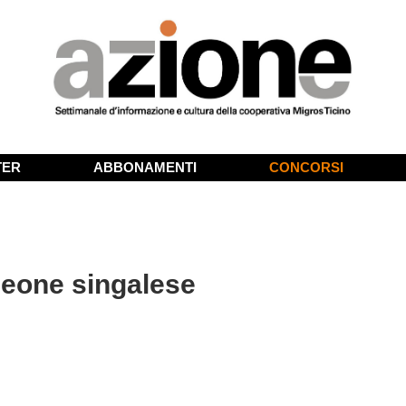
TER
ABBONAMENTI
CONCORSI
 leone singalese