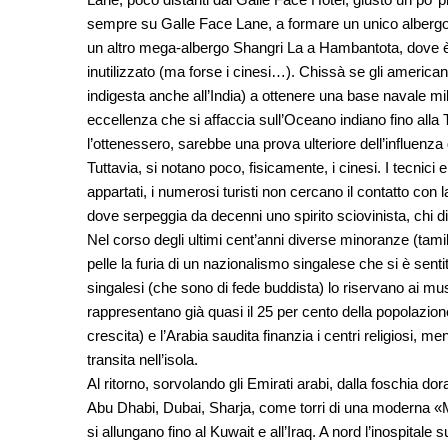
sempre su Galle Face Lane, a formare un unico albergo
un altro mega-albergo Shangri La a Hambantota, dove è 
inutilizzato (ma forse i cinesi…). Chissà se gli american
indigesta anche all’India) a ottenere una base navale mil
eccellenza che si affaccia sull’Oceano indiano fino al
l’ottenessero, sarebbe una prova ulteriore dell’influenza 
Tuttavia, si notano poco, fisicamente, i cinesi. I tecnici
appartati, i numerosi turisti non cercano il contatto con
dove serpeggia da decenni uno spirito sciovinista, chi d
Nel corso degli ultimi cent’anni diverse minoranze (tamil
pelle la furia di un nazionalismo singalese che si è sent
singalesi (che sono di fede buddista) lo riservano ai 
rappresentano già quasi il 25 per cento della popolazion
crescita) e l’Arabia saudita finanzia i centri religiosi, 
transita nell’isola.
Al ritorno, sorvolando gli Emirati arabi, dalla foschia dor
Abu Dhabi, Dubai, Sharja, come torri di una moderna «Mil
si allungano fino al Kuwait e all’Iraq. A nord l’inospitale 