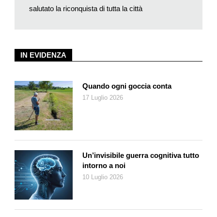
salutato la riconquista di tutta la città
crimine di guerra che non sia stato compiuto sulla sua gente
nella più sconsolante impotenza della diplomazia
internazionale e di quella occidentale in particolare. Ma Bashar
al-Assad il 19 dicembre, quando ha diffuso via Telegram il suo
IN EVIDENZA
video-messaggio compiaciuto, non pensava certo ai 450’000
morti che è costata da cinque anni a questa parte la guerra
civile siriana, né pensava ai 5 milioni di profughi fuggiti
Quando ogni goccia conta
all’estero e agli 11 milioni di sfollati interni che ha causato su
17 Luglio 2026
una popolazione di quasi 18 milioni di abitanti. A lui di questa
immensa catastrofe sembrava non importare proprio niente:
quello che gli premeva era essersi garantito la sopravvivenza
politica sulla pelle del suo paese.
In un sussulto di lucidità, ha ammesso che la vittoria ad Aleppo
Un’invisibile guerra cognitiva tutto
non significa la fine della guerra, ma ormai – sempre in virtù
intorno a noi
dell’intervento della Sacra Triade – l’unica grande città che
10 Luglio 2026
ancora sfugge al suo, o meglio al loro controllo, è solo Raqqa,
la capitale siriana dell’agonizzante Califfato islamico. Ma
Raqqa, evidentemente non preoccupa più di tanto né