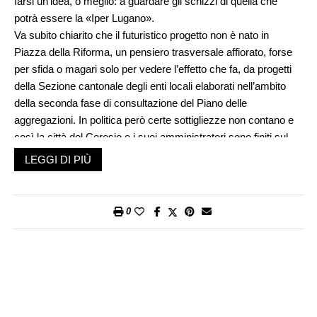
farsi un’idea, o meglio: a guardare gli schizzi di quella che
potrà essere la «Iper Lugano».
Va subito chiarito che il futuristico progetto non è nato in
Piazza della Riforma, un pensiero trasversale affiorato, forse
per sfida o magari solo per vedere l’effetto che fa, da progetti
della Sezione cantonale degli enti locali elaborati nell’ambito
della seconda fase di consultazione del Piano delle
aggregazioni. In politica però certe sottigliezze non contano e
così la città del Ceresio e i suoi amministratori sono finiti sul
banco degli imputati. Per lesa maestà soprattutto, stando alle
LEGGI DI PIÙ
reazione dei vari comuni della fascia collinare interessati che
non hanno risparmiato spruzzate di rabbia e altezzosità, a
giudicare dai commenti che si sono via via palesati.
0
A osteggiare, sin dal suo concepimento, l’idea di una «Iper
Lugano» da quasi 100’000 abitanti e di due entità chiamate
«Collina Nord» e «Collina Sud» attorno alla città, i cori dei
«piccoli» comuni interessati hanno proposto «assoli» che
vanno dal «pesce d’aprile» del sindaco di Massagno, al «niet»
chiaro di quello di Paradiso e al perentorio invito a «pensare a