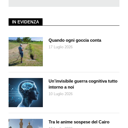
ricavi. Di fatto, quindi, gli obiettivi di riduzione della spesa dei
documenti di previsione non sono mai stati rispettati. Ora il
progetto di preventivo 2017 prevede di ridurre il disavanzo a 34
IN EVIDENZA
milioni di franchi, ossia a meno della metà dell’ultimo
disavanzo accertato, quello del 2015. Intende farlo soprattutto
amministrando con grande rigore la spesa. L’esperienza del
Quando ogni goccia conta
recente passato ci dice che sarà difficile raggiungere questo
17 Luglio 2026
obiettivo. A meno che, e questo nessuno se lo augura, i ricavi
aumentino molto meno di quanto il preventivo preveda. Il freno
alla spesa diventa veramente effettivo solo quando
scarseggiano le risorse.
Fatte queste considerazioni vengo alle conclusioni. Come
Un’invisibile guerra cognitiva tutto
intorno a noi
dimostra il grafico che accompagna questo articolo, il fatto che
10 Luglio 2026
non si riesca a frenare la spesa nella misura in cui si dovrebbe
fare secondo piano finanziario e preventivo non ha
pregiudicato però la possibilità di raggiungere l’equilibrio tra
spese e ricavi nel lungo periodo. Grazie all’aumento superiore
al preventivato dei ricavi, il disavanzo nei conti del Cantone
Tra le anime sospese del Cairo