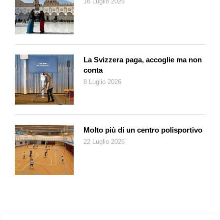
continua infatti a diminuire. Non solo, ma il disavanzo nel
16 Luglio 2026
consuntivo è sempre minore di quello annunciato nel
preventivo. Se la tendenza dovesse continuare potremmo
anticipare un preventivo in equilibrio per il 2020 e un
consuntivo equilibrato forse già per il 2018. Per raggiungere
La Svizzera paga, accoglie ma non
questo risultato non basterà però contenere la spesa con
conta
nuove misure di risparmio. Occorrerà anche che i ricavi
8 Luglio 2026
continuino ad aumentare a un tasso annuale vicino al 2%. La
speranza è l’ultima a morire!
Molto più di un centro polisportivo
22 Luglio 2026