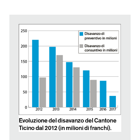
politica finanziaria espresse in documenti di previsione come
piani finanziari o preventivi. Una politica rigorosa di
contenimento della spesa è necessaria per far ritrovare
l’equilibrio tra spese e ricavi. Perché, occorre ricordarlo,
l’esecutivo del Cantone può controllare solo l’evoluzione delle
spese. L’evoluzione dei ricavi dipende, in larga parte,
dall’andamento delle entrate fiscali le quali, a loro volta, sono
influenzate dall’andamento della congiuntura economica
generale, o da fattori anche più casuali, sui quali il governo
cantonale non può intervenire, a meno di ricorrere al
moltiplicatore fiscale.
Considerando i dati della statistica, tuttavia, si ha l’impressione
che, nel corso degli ultimi anni, il nostro governo ha preso un
po’ sottogamba quello che piano finanziario e preventivo gli
dettavano in materia di spesa. Ad eccezione del 2012, anno
nel quale il Cantone spese di meno di quanto aveva
preventivato, tutti gli altri consuntivi si sono chiusi con
eccedenze di spesa rispetto al preventivo. Queste eccedenze
sono direttamente correlate alle differenze in più in materia di