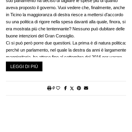
suo parlamento ha deciso di tagliare le spese più di quanto
aveva proposto il governo. Vuoi vedere che, finalmente, anche
in Ticino la maggioranza di destra riesce a mettersi d’accordo
su una politica di rigore nella spesa davanti alla quale, finora, si
era mostrata più che tentennante? Nessuno può dubitare delle
buone intenzioni del Gran Consiglio.
Ci si può però porre due questioni. La prima è di natura politica:
perché un parlamento, nel quale la destra da anni è largamente
maggioritaria, ha atteso fino al settembre del 2016 per varare
una politica finanziaria rigorosa rispetto all’evoluzione delle
LEGGI DI PIÙ
spese? La nostra ipotesi è che, nel corso degli ultimi mesi, sia
maturata nella destra la convinzione che se marcia compatta,
possibili referendum su nuove misure di risparmio saranno di
0
sicuro respinti in votazione popolare. Difficile spiegare le
ragioni di questa convinzione. Certo è però che quello che è
successo a livello nazionale, nel corso di questo primo anno di
legislatura con maggioranza di destra, può avere influenzato
anche l’evoluzione della politica ticinese.
La seconda questione riguarda la credibilità delle finalità di