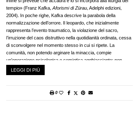
infine si prevede che accadrà e lo si incorpora alla liturgia del
tempio» (Franz Kafka,
Aforismi di Zürau
, Adelphi edizioni,
2004). In poche righe, Kafka descrive la parabola della
normalizzazione dell’orrore. Il leopardo, che inizialmente
rappresenta l’evento traumatico, la violazione del sacro,
l’irruzione del caos distruttivo nella quotidianità ordinata, cessa
di sconvolgere nel momento stesso in cui si ripete. La
comunità, non potendo arginare la minaccia, compie
un’operazione psicologica e semiotica agghiacciante: non
scaccia la belva, la accoglie. Il trauma si fa rituale. L’orrore si
LEGGI DI PIÙ
fa liturgia.
Questa dinamica non è confinata alla letteratura
0
novecentesca, ma costituisce l’intelaiatura profonda della
nostra contemporaneità politica e mediatica. Come osservato
sul «Foglio» dal direttore Claudio Cerasa in merito alla figura di
Donald Trump, il vero dramma del nostro tempo non risiede
nell’impunità del potere, bensì nella nostra assuefazione a
esso. Quando lo scardinamento delle regole democratiche,