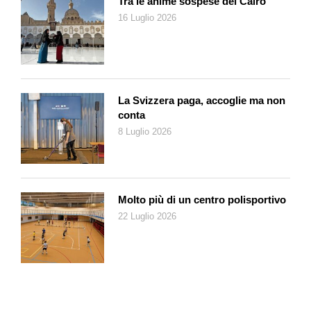
Tra le anime sospese del Cairo
carestie, guerre e morte.
16 Luglio 2026
Nel tentativo di catturare un’attenzione sempre più volatile, il
sistema informativo applica quella che Moeller definisce
«l’inflazione della tragedia». Poiché il pubblico sviluppa una
rapidissima tolleranza al dolore altrui, la soglia del trauma si
alza continuamente. Oggi c’è bisogno di un carico maggiore di
La Svizzera paga, accoglie ma non
sangue, di una violenza più grafica, di un numero di vittime più
conta
alto per generare la medesima scossa emotiva. È l’effetto
8 Luglio 2026
assuefazione: i media offrono la dose quotidiana di orrore, il
pubblico sviluppa tolleranza, e il sistema richiede dosi sempre
più massicce.
Molto più di un centro polisportivo
A questa mercificazione del dolore si salda la riflessione di
22 Luglio 2026
Susan Sontag in
Davanti al dolore degli altri
(Nottetempo,
2021). La Sontag evidenzia come la costante esposizione
fotografica e video alla sofferenza non stimoli la nostra azione,
ma trasformi lo strazio in uno spettacolo da consumare
passivamente. L’immagine della guerra perde il suo potere di
denuncia e diventa iconografia standardizzata. Il bambino