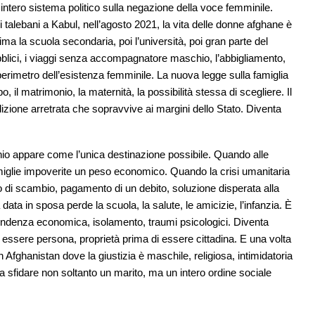
intero sistema politico sulla negazione della voce femminile.
 talebani a Kabul, nell’agosto 2021, la vita delle donne afghane è
a la scuola secondaria, poi l’università, poi gran parte del
pubblici, i viaggi senza accompagnatore maschio, l’abbigliamento,
il perimetro dell’esistenza femminile. La nuova legge sulla famiglia
, il matrimonio, la maternità, la possibilità stessa di scegliere. Il
dizione arretrata che sopravvive ai margini dello Stato. Diventa
nio appare come l’unica destinazione possibile. Quando alle
famiglie impoverite un peso economico. Quando la crisi umanitaria
o di scambio, pagamento di un debito, soluzione disperata alla
a in sposa perde la scuola, la salute, le amicizie, l’infanzia. È
endenza economica, isolamento, traumi psicologici. Diventa
 essere persona, proprietà prima di essere cittadina. E una volta
n Afghanistan dove la giustizia è maschile, religiosa, intimidatoria
a sfidare non soltanto un marito, ma un intero ordine sociale