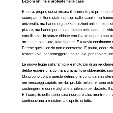
Lezioni online e proteste nelle case
Eppure, proprio qui si misura il fallimento più profondo
scomparse. Sono state espulse dalle scuole, ma hanno c
università, ma hanno organizzato lezioni online, reti di stu
piazze, ma hanno portato la protesta nelle case, nei video
cartelli alzati in stanze chiuse con il volto coperto no
arrestate, picchiate, fatte sparire. E tuttavia continuan
Perché quel silenzio non è consenso. È paura, coercizi
restare vive, per proteggere una scuola, per salvare una 
La nuova legge sulla famiglia è molto più di un regolame
debba essere una donna afghana: figlia obbediente, spo
Ma proprio contro questa definizione continua a esistere 
nei messaggi criptati, nei libri proibiti, nella memoria o
costringere le donne afghane al silenzio per decreto. I
E il compito della storia sarà ricordare che, mentre un r
continuavano a resistere a dispetto di tutto.