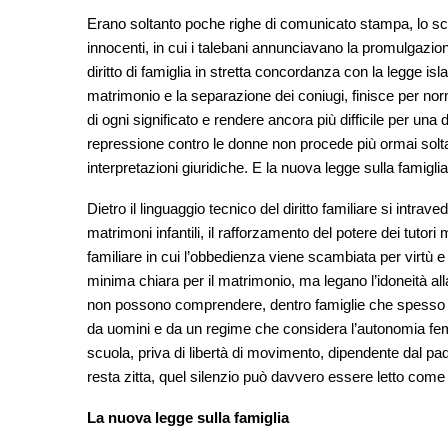
Erano soltanto poche righe di comunicato stampa, lo sc
innocenti, in cui i talebani annunciavano la promulgazion
diritto di famiglia in stretta concordanza con la legge isl
matrimonio e la separazione dei coniugi, finisce per nor
di ogni significato e rendere ancora più difficile per un
repressione contro le donne non procede più ormai soltant
interpretazioni giuridiche. E la nuova legge sulla famiglia
Dietro il linguaggio tecnico del diritto familiare si intrave
matrimoni infantili, il rafforzamento del potere dei tutori
familiare in cui l’obbedienza viene scambiata per virtù e 
minima chiara per il matrimonio, ma legano l’idoneità all
non possono comprendere, dentro famiglie che spesso no
da uomini e da un regime che considera l’autonomia fem
scuola, priva di libertà di movimento, dipendente dal pad
resta zitta, quel silenzio può davvero essere letto co
La nuova legge sulla famiglia