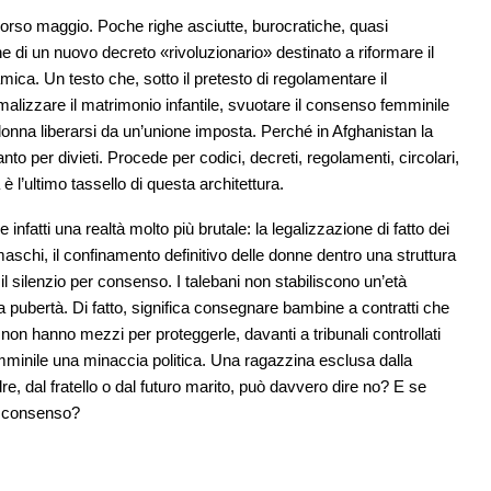
orso maggio. Poche righe asciutte, burocratiche, quasi
e di un nuovo decreto «rivoluzionario» destinato a riformare il
amica. Un testo che, sotto il pretesto di regolamentare il
malizzare il matrimonio infantile, svuotare il consenso femminile
a donna liberarsi da un’unione imposta. Perché in Afghanistan la
o per divieti. Procede per codici, decreti, regolamenti, circolari,
 è l’ultimo tassello di questa architettura.
de infatti una realtà molto più brutale: la legalizzazione di fatto dei
 maschi, il confinamento definitivo delle donne dentro una struttura
il silenzio per consenso. I talebani non stabiliscono un’età
a pubertà. Di fatto, significa consegnare bambine a contratti che
n hanno mezzi per proteggerle, davanti a tribunali controllati
minile una minaccia politica. Una ragazzina esclusa dalla
re, dal fratello o dal futuro marito, può davvero dire no? E se
me consenso?