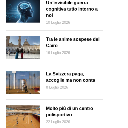
Un’invisibile guerra
cognitiva tutto intorno a
noi
10 Luglio 2026
Tra le anime sospese del
Cairo
16 Luglio 2026
La Svizzera paga,
accoglie ma non conta
8 Luglio 2026
nostante i divieti, insegnanti e attiviste mantengono vive scuole segr
l sistema ufficiale (Keystone)
Molto più di un centro
polisportivo
22 Luglio 2026