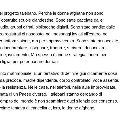
 del progetto talebano. Perché le donne afghane non sono
ostruito scuole clandestine. Sono state cacciate dalle
dio, gruppi cifrati, biblioteche digitali. Sono state bandite dalle
 registrati di nascosto, nei messaggi inviati all’estero, nei
n per sottomissione, ma per sopravvivenza. Sono state minacciate,
o a documentare, insegnare, tradurre, scrivere, denunciare.
one, isolamento. Ma spesso è anche strategia: tacere per
figlia, per poter parlare domani.
nto matrimoniale. È un tentativo di definire giuridicamente cosa
sa precoce, madre dipendente, corpo controllato, voce assente.
la resistenza. Nelle case, nei telefoni, nelle aule improvvisate,
stinata di un Paese diverso. I talebani stanno cercando di
l compito del mondo è non scambiare quel silenzio per consenso.
egime tentava di cancellarle, loro, le donne afghane,