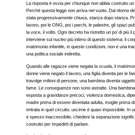
La risposta è ovvia per chiunque non abbia costruito un 
Perché questa legge non arriva nel vuoto. Dal ritorno dei
stata progressivamente chiusa, stanza dopo stanza. Prim
lavoro, poi le ONG, poi i parchi, le palestre, gli spazi 
la voce, il volto. Ogni decreto ha ristretto un po’ di più 
interviene sul nucleo più intimo di questo sistema: il corpo
matrimonio infantile, in queste condizioni, non è una tra
una politica sociale indiretta.
Quando alle ragazze viene negata la scuola, il matrimo
donne viene negato il lavoro, una figlia diventa per le 
travolge milioni di persone, una bambina diventa oggett
fame. Le conseguenze non sono astratte. Una bambina dat
esposta a gravidanze precoci, violenza domestica, dip
madre prima di essere diventata adulta, moglie prima di
entrata in quel circuito, uscirne è quasi impossibile. In u
e spesso inaccessibile, chiedere la separazione signific
costruito per impedirti di parlare.