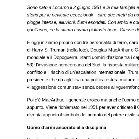
Sono nato a Locarno il 2 giugno 1951 e la mia famiglia 
storia per le nevicate eccezionali – oltre due metri da 
piogge intense, alluvioni, fiumi esondati. Con amici e c
quell’anno, ce la siamo cavata piuttosto bene. Classe d
E oggi iniziamo proprio con tre personalità di ferro, car
di Harry S. Truman (nella foto), Douglas MacArthur e Ge
mondiale e il Dopoguerra: «tanti uomini d’azione tra i c
53): l’invasione nordcoreana del Sud, la risposta militar
conflitto e il rischio di un’escalation internazionale. Trum
presidente che dà agli Usa una politica estera matura: in
«l’aggressione comunista» senza cedere ai «guerrafond
Poi c’è MacArthur, il generale eroico ma anche l’uomo che
appunto. Viene richiamato nel 1951 per aver criticato i
diventa appunto il simbolo del primato del potere civile 
Uomo d’armi ancorato alla disciplina