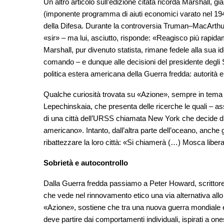
Un altro articolo sull’edizione citata ricorda Marshall, 
(imponente programma di aiuti economici varato nel 1948 
della Difesa. Durante la controversia Truman–MacArthur
«sir» – ma lui, asciutto, risponde: «Reagisco più rapid
Marshall, pur divenuto statista, rimane fedele alla sua id
comando – e dunque alle decisioni del presidente degli 
politica estera americana della Guerra fredda: autorità e 
Qualche curiosità trovata su «Azione», sempre in tema G
Lepechinskaia, che presenta delle ricerche le quali – as
di una città dell’URSS chiamata New York che decide d
americano». Intanto, dall’altra parte dell’oceano, anche 
ribattezzare la loro città: «Si chiamerà (…) Mosca libe
Sobrietà e autocontrollo
Dalla Guerra fredda passiamo a Peter Howard, scrittore 
che vede nel rinnovamento etico una via alternativa allo 
«Azione», sostiene che tra una nuova guerra mondiale e l
deve partire dai comportamenti individuali, ispirati a on