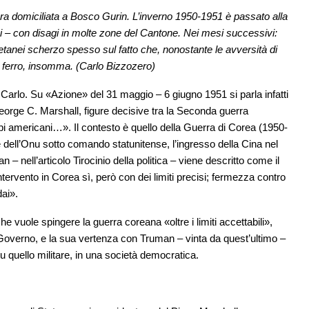
era domiciliata a Bosco Gurin. L’inverno 1950-1951 è passato alla
noi – con disagi in molte zone del Cantone. Nei mesi successivi:
oetanei scherzo spesso sul fatto che, nonostante le avversità di
i ferro, insomma. (Carlo Bizzozero)
o Carlo. Su «Azione» del 31 maggio – 6 giugno 1951 si parla infatti
orge C. Marshall, figure decisive tra la Seconda guerra
api americani…». Il contesto è quello della Guerra di Corea (1950-
e dell’Onu sotto comando statunitense, l’ingresso della Cina nel
an – nell’articolo Tirocinio della politica – viene descritto come il
tervento in Corea sì, però con dei limiti precisi; fermezza contro
ai».
 vuole spingere la guerra coreana «oltre i limiti accettabili»,
l Governo, e la sua vertenza con Truman – vinta da quest’ultimo –
su quello militare, in una società democratica.