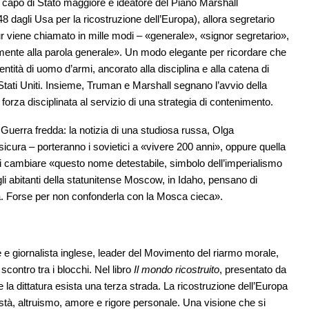
già capo di Stato maggiore e ideatore del Piano Marshall
dagli Usa per la ricostruzione dell’Europa), allora segretario
 viene chiamato in mille modi – «generale», «signor segretario»,
amente alla parola generale». Un modo elegante per ricordare che
entità di uomo d’armi, ancorato alla disciplina e alla catena di
Stati Uniti. Insieme, Truman e Marshall segnano l’avvio della
forza disciplinata al servizio di una strategia di contenimento.
uerra fredda: la notizia di una studiosa russa, Olga
sicura – porteranno i sovietici a «vivere 200 anni», oppure quella
i cambiare «questo nome detestabile, simbolo dell’imperialismo
gli abitanti della statunitense Moscow, in Idaho, pensano di
ra. Forse per non confonderla con la Mosca cieca».
e giornalista inglese, leader del Movimento del riarmo morale,
scontro tra i blocchi. Nel libro
Il mondo ricostruito
, presentato da
a dittatura esista una terza strada. La ricostruzione dell’Europa
està, altruismo, amore e rigore personale. Una visione che si