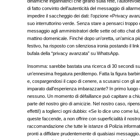
dinamiche ingannatrici che girano sulla rete, l’autorevol
di fatto convinto dell’autenticità del messaggio di allar
impedire il saccheggio dei dati: l’opzione «Privacy avanz
suo interruttorino verde. Senza stare a pensarci troppo ch
messaggio agli amministratori delle sette od otto chat di
mattino domenicale. Finché dopo un’oretta, un’amica più
festivo, ha risposto con silenziosa ironia postando il lin
bufala della “privacy avanzata” su WhatsApp.
Insomma: sarebbe bastata una ricerca di 30 secondi su u
un’ennesima fregatura perditempo. Fatta la figura barbina
e, cospargendosi il capo di cenere, a scusarsi con gli a
imparato dall’esperienza imbarazzante? In primo luogo ch
nessuno. Un momento di défaillance può capitare a chiunq
parte del nostro giro di amicizie. Nel nostro caso, ripens
effetti!) a toglierci ogni dubbio: «Se lo dice uno come l
queste faccende, a non offrire con superficialità il nost
raccomandazione che tutte le istanze di Polizia informatica
pronti a diffidare prudentemente di qualsiasi messaggio.