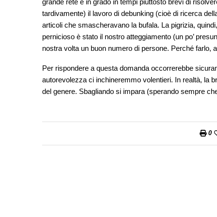
grande rete è in grado in tempi piuttosto brevi di risolv
tardivamente) il lavoro di debunking (cioè di ricerca del
articoli che smascheravano la bufala. La pigrizia, quindi,
pernicioso è stato il nostro atteggiamento (un po’ presu
nostra volta un buon numero di persone. Perché farlo, 
Per rispondere a questa domanda occorrerebbe sicuramen
autorevolezza ci inchineremmo volentieri. In realtà, la bru
del genere. Sbagliando si impara (sperando sempre che g
0