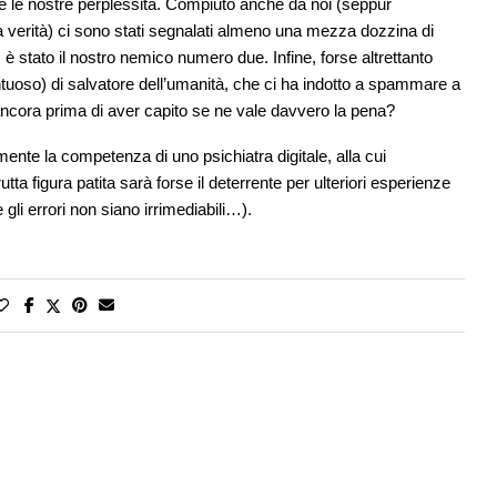
ere le nostre perplessità. Compiuto anche da noi (seppur
la verità) ci sono stati segnalati almeno una mezza dozzina di
 è stato il nostro nemico numero due. Infine, forse altrettanto
ntuoso) di salvatore dell’umanità, che ci ha indotto a spammare a
ancora prima di aver capito se ne vale davvero la pena?
te la competenza di uno psichiatra digitale, alla cui
tta figura patita sarà forse il deterrente per ulteriori esperienze
li errori non siano irrimediabili…).