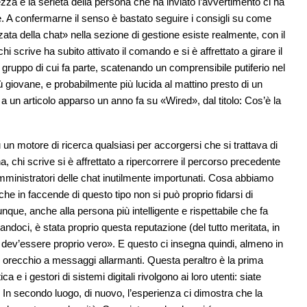
ezza e la serietà della persona che ha inviato l’avvertimento ci ha
me. A confermarne il senso è bastato seguire i consigli su come
ata della chat» nella sezione di gestione esiste realmente, con il
i scrive ha subito attivato il comando e si è affrettato a girare il
 gruppo di cui fa parte, scatenando un comprensibile putiferio nel
 giovane, e probabilmente più lucida al mattino presto di un
k a un articolo apparso un anno fa su «Wired», dal titolo: Cos’è la
n motore di ricerca qualsiasi per accorgersi che si trattava di
, chi scrive si è affrettato a ripercorrere il percorso precedente
mministratori delle chat inutilmente importunati. Cosa abbiamo
e in faccende di questo tipo non si può proprio fidarsi di
ue, anche alla persona più intelligente e rispettabile che fa
andoci, è stata proprio questa reputazione (del tutto meritata, in
ui, dev’essere proprio vero». E questo ci insegna quindi, almeno in
ro orecchio a messaggi allarmanti. Questa peraltro è la prima
 e i gestori di sistemi digitali rivolgono ai loro utenti: siate
 In secondo luogo, di nuovo, l’esperienza ci dimostra che la