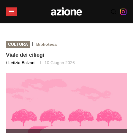
|
CULTURA
Biblioteca
Viale dei ciliegi
/ Letizia Bolzani
10 Giugno 2026