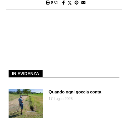
immediati e accurati, le immagini sono costituite da illustrazioni
0
e da fotografie, e arricchite da materiali che coinvolgono
ulteriormente la vista, come i glitter; o il tatto, come i dettagli in
rilievo o le texture particolari. Ogni pagina è anche un invito alla
connessione con sé stessi, al sostare nel qui e ora: «Chiudi gli
occhi. Il vento ti accarezza la pelle/e, se sai ascoltare, sentirai
la sua voce». Viene evocato poeticamente, attraverso il
rapporto immagine-testo, anche il significato sociale e
simbolico degli elementi: «La luce riunisce», e nell’immagine
vediamo una mamma e una bimba vicino al camino, «la luce
rassicura» e vediamo un bimbo che dorme con una lucina
IN EVIDENZA
notturna.
Quando ogni goccia conta
17 Luglio 2026