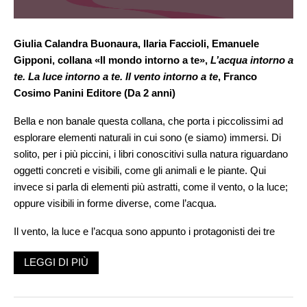
Giulia Calandra Buonaura, Ilaria Faccioli, Emanuele
Gipponi, collana «Il mondo intorno a te»,
L’acqua intorno a
te. La luce intorno a te. Il vento intorno a te
,
Franco
Cosimo Panini Editore (Da 2 anni)
Bella e non banale questa collana, che porta i piccolissimi ad
esplorare elementi naturali in cui sono (e siamo) immersi. Di
solito, per i più piccini, i libri conoscitivi sulla natura riguardano
oggetti concreti e visibili, come gli animali e le piante. Qui
invece si parla di elementi più astratti, come il vento, o la luce;
oppure visibili in forme diverse, come l’acqua.
Il vento, la luce e l’acqua sono appunto i protagonisti dei tre
volumetti che compongono la collana, e ai bimbi essi vengono
LEGGI DI PIÙ
presentati suggerendo sensazioni, ricordando loro le
esperienze che possono aver fatto con ciascun elemento,
evocando emozioni. I testi sono ovviamente semplici ma