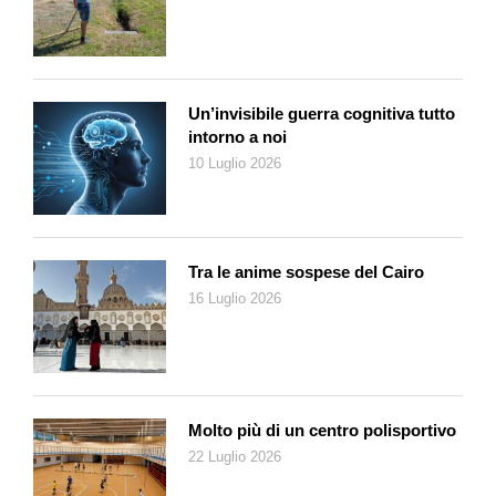
sappiamo essere stata di 15-18 chilogrammi, venne
confermata il 14 luglio dalle analisi effettuate da Givaudan, ma
le autorità italiane non furono informate. Il giorno dopo, i sindaci
di Seveso e Meda emisero ordinanze che proibivano di
Un’invisibile guerra cognitiva tutto
toccare ortaggi, vegetazione, terreno e animali domestici.
intorno a noi
Ritardi e malattie
10 Luglio 2026
La notizia dell’incidente apparve sui giornali soltanto a una
settimana dal suo verificarsi. Il territorio di Seveso fu suddiviso
in tre zone: A (la più contaminata), B (contaminazione
Tra le anime sospese del Cairo
intermedia) e R (zona di Rispetto). Tra il 26 luglio e il 2 agosto,
16 Luglio 2026
vennero evacuati 676 cittadini da Seveso e 60 da Meda. Gli
intossicati furono centinaia: 240 persone, per la maggior parte
bambini, vennero colpiti da cloracne, una dermatosi provocata
dall’esposizione al cloro e ai suoi derivati. I vegetali investiti
dalla nube si disseccarono e morirono a causa dell’alto potere
Molto più di un centro polisportivo
diserbante della diossina. Ne derivò un ambiente desertificato,
22 Luglio 2026
quasi lunare. Oggi di tutte quelle piante scheletrite sopravvive