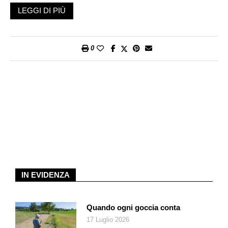
dell’Icmesa di Meda, una società controllata dalla svizzera
LEGGI DI PIÙ
Givaudan, dal 1963 parte del gruppo Hoffmann La Roche. La
sostanza rilasciata – la diossina, tra i composti chimici più
pericolosi conosciuti – divenne rapidamente sinonimo di paura,
0
incertezza e vulnerabilità ambientale.
Per mesi, per anni, le «tute bianche», dal nome delle divise
con maschere e guanti indossate dal personale specializzato
nelle operazioni di decontaminazione e bonifica della zona
colpita, divennero il simbolo di quello che la rivista «Time», nel
2010, ha classificato come l’ottavo tra i peggiori disastri
ambientali della storia. Era un sabato di luglio, all’ora di pranzo,
quando una nube tossica venne diffusa, dal vento, da Meda
verso Sud, concentrandosi sul territorio del Comune di
Seveso, ma ammorbando anche l’aria dei paesi confinanti,
IN EVIDENZA
come Cesano Maderno, Barlassina, Bovisio Masciago, Nova
Milanese, Seregno, Varedo, Lentate sul Seveso. Le prime
avvisaglie furono un odore acre e infiammazioni agli occhi. La
Quando ogni goccia conta
certezza della dispersione di una quantità di diossina che oggi
17 Luglio 2026