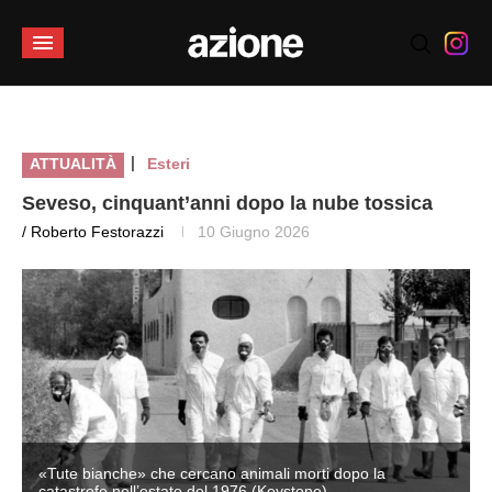
|
ATTUALITÀ
Esteri
Seveso, cinquant’anni dopo la nube tossica
/ Roberto Festorazzi
10 Giugno 2026
«Tute bianche» che cercano animali morti dopo la
catastrofe nell’estate del 1976 (Keystone)