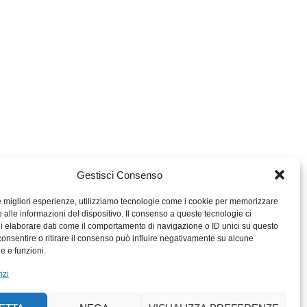
Gestisci Consenso
le migliori esperienze, utilizziamo tecnologie come i cookie per memorizzare
 alle informazioni del dispositivo. Il consenso a queste tecnologie ci
i elaborare dati come il comportamento di navigazione o ID unici su questo
consentire o ritirare il consenso può influire negativamente su alcune
MIGROS TICINO
he e funzioni.
MIGROS
izi
SCUOLA CLUB
PERCENTO CULTURALE