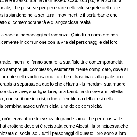
Lina e il sasso
(La nave di Teseo, 2026, 265 pp.) è la scrittura
iale, che gli serve per penetrare nelle vite segrete della rete
si spiandone nella scrittura i movimenti e il perturbante che
fetto di contemporaneità e di angosciosa realtà.
a voce ai personaggi del romanzo. Quindi un narratore non
camente in comunione con la vita dei personaggi e del loro
trade, interni, ci fanno sentire la sua fisicità e contemporaneità,
ondo sempre più complesso, esistenzialmente complicato, dove si
orrente nella vorticosa routine che ci trascina e alla quale non
oterapista separata da quello che chiama «la merda», sua madre
a dove vive, sua figlia Lina, una bambina di nove anni affetta
uno scrittore in crisi, o forse l’emblema della crisi della
 la bambina nasce un’amicizia, una dolce complicità.
ax, un’intervistatrice televisiva di grande fama che però passa le
 chat erotiche dove si è registrata come Alcesti, la principessa che
zzata di social soli, tutti i personaggi di questo libro sono a loro