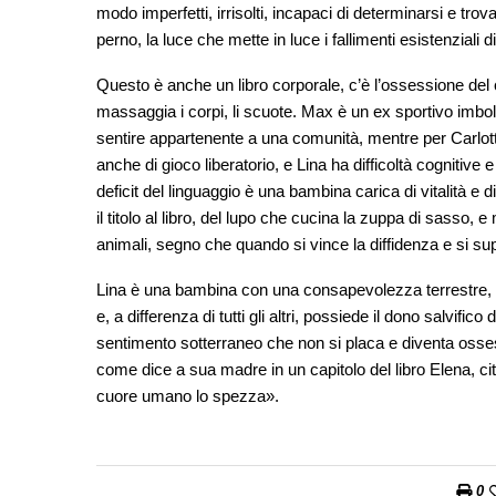
modo imperfetti, irrisolti, incapaci di determinarsi e trova
perno, la luce che mette in luce i fallimenti esistenziali d
Questo è anche un libro corporale, c’è l’ossessione del co
massaggia i corpi, li scuote. Max è un ex sportivo imbols
sentire appartenente a una comunità, mentre per Carlotta
anche di gioco liberatorio, e Lina ha difficoltà cognitive 
deficit del linguaggio è una bambina carica di vitalità e 
il titolo al libro, del lupo che cucina la zuppa di sasso, e
animali, segno che quando si vince la diffidenza e si sup
Lina è una bambina con una consapevolezza terrestre, i
e, a differenza di tutti gli altri, possiede il dono salvifi
sentimento sotterraneo che non si placa e diventa osses
come dice a sua madre in un capitolo del libro Elena, c
cuore umano lo spezza».
0