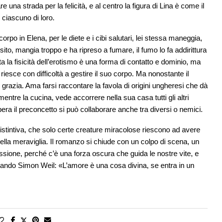
re una strada per la felicità, e al centro la figura di Lina è come il
i ciascuno di loro.
rpo in Elena, per le diete e i cibi salutari, lei stessa maneggia,
ito, mangia troppo e ha ripreso a fumare, il fumo lo fa addirittura
 la fisicità dell’erotismo è una forma di contatto e dominio, ma
e riesce con difficoltà a gestire il suo corpo. Ma nonostante il
di grazia. Ama farsi raccontare la favola di origini ungheresi che dà
 mentre la cucina, vede accorrere nella sua casa tutti gli altri
era il preconcetto si può collaborare anche tra diversi o nemici.
stintiva, che solo certe creature miracolose riescono ad avere
co della meraviglia. Il romanzo si chiude con un colpo di scena, un
sione, perché c’è una forza oscura che guida le nostre vite, e
itando Simon Weil: «L’amore è una cosa divina, se entra in un