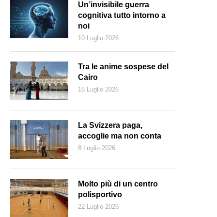
Un’invisibile guerra
cognitiva tutto intorno a
noi
10 Luglio 2026
Tra le anime sospese del
Cairo
16 Luglio 2026
La Svizzera paga,
accoglie ma non conta
8 Luglio 2026
magine di copertina dell’ultimo libro di Covacich, Lina e il sasso.(Nave
Molto più di un centro
polisportivo
22 Luglio 2026