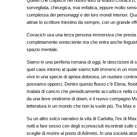
Quello che colpisce nel nuovo libro di Mauro Covacich,
sorvegliata, chirurgica, mai enfatica, eppure molto sensor
complessa dei personaggi e dei loro mondi interiori. Qua
attrae lo scrittore triestino da sempre, con un grande ef
Covacich usa una terza persona immersiva che presta l
completamente onnisciente ma che entra anche linguisti
spazio mentale.
Siamo in una periferia romana di oggi, le descrizioni di s
quel caos intorno al quale siamo tutti immersi in un m
vive in una specie di apnea dolorosa, un nuotare controc
possiamo opporci. Dentro questo flusso c’è Elena, fisi
malata di cancro che periodicamente accudisce nella cas
da una lieve sindrome di down, e il nuovo compagno Max, 
letteratura in un mondo che non la vuole più. Tra Max e
Su un altro solco narrativo la vita di Carlotta, l’ex di M
notti a fare sesso con degli sconosciuti incontrati sulle
sceglie di morire al posto di Admeto. In una società atomi