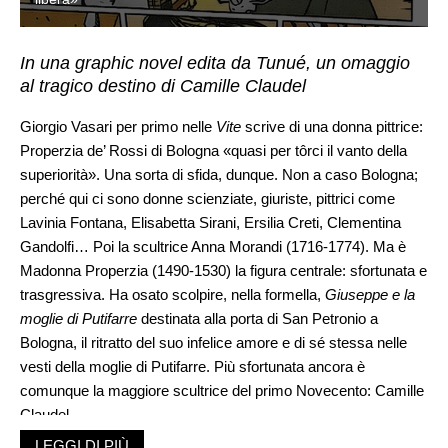
In una graphic novel edita da Tunué, un omaggio
al tragico destino di Camille Claudel
Giorgio Vasari per primo nelle
Vite
scrive di una donna pittrice:
Properzia de’ Rossi di Bologna «quasi per tôrci il vanto della
superiorità». Una sorta di sfida, dunque. Non a caso Bologna;
perché qui ci sono donne scienziate, giuriste, pittrici come
Lavinia Fontana, Elisabetta Sirani, Ersilia Creti, Clementina
Gandolfi… Poi la scultrice Anna Morandi (1716-1774). Ma è
Madonna Properzia (1490-1530) la figura centrale: sfortunata e
trasgressiva. Ha osato scolpire, nella formella,
Giuseppe e la
moglie di Putifarre
destinata alla porta di San Petronio a
Bologna, il ritratto del suo infelice amore e di sé stessa nelle
vesti della moglie di Putifarre. Più sfortunata ancora è
comunque la maggiore scultrice del primo Novecento: Camille
Claudel.
LEGGI DI PIÙ