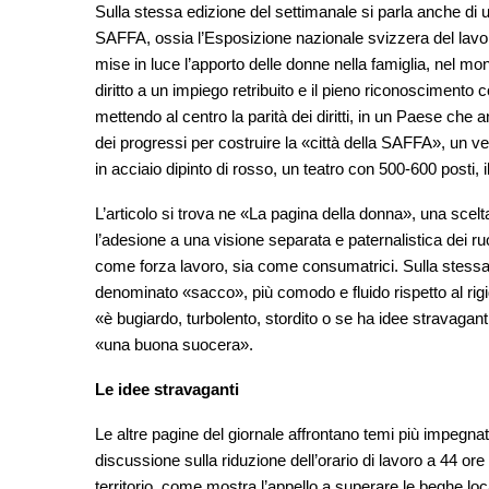
Sulla stessa edizione del settimanale si parla anche di u
SAFFA, ossia l’Esposizione nazionale svizzera del lavor
mise in luce l’apporto delle donne nella famiglia, nel mond
diritto a un impiego retribuito e il pieno riconosciment
mettendo al centro la parità dei diritti, in un Paese che
dei progressi per costruire la «città della SAFFA», un ver
in acciaio dipinto di rosso, un teatro con 500-600 posti, il
L’articolo si trova ne «La pagina della donna», una scel
l’adesione a una visione separata e paternalistica dei ru
come forza lavoro, sia come consumatrici. Sulla stessa 
denominato «sacco», più comodo e fluido rispetto al rigido
«è bugiardo, turbolento, stordito o se ha idee stravagan
«una buona suocera».
Le idee stravaganti
Le altre pagine del giornale affrontano temi più impegnati.
discussione sulla riduzione dell’orario di lavoro a 44 ore 
territorio, come mostra l’appello a superare le beghe loc