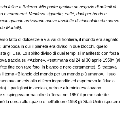
zia felice a Balerna. Mio padre gestiva un negozio di articoli di
fico e commerci. Vendeva sigarette, caffè, dadi per brodo e
specie quando arrivavano nuove tavolette di cioccolato che avevo
lo-Martelli).
so fatto di dolcezze e via vai di frontiera, il mondo era segnato
: un’epoca in cui il pianeta era diviso in due blocchi, quello
sta gli Usa. Lo spirito diviso di quei tempi si manifestò con forza
trova traccia su «Azione», «settimana dal 24 al 30 aprile 1958» (ai
fitte fitte con rare foto, in bianco e nero certamente). Si trattava
 il tema «Bilancio del mondo per un mondo più umano». Il suo
sentava un cristallo di ferro ingrandito ed esprimeva la fiducia
oto). I padiglioni in acciaio, vetro e alluminio esaltavano
 si spingeva ormai oltre la Terra: nel 1957 il primo satellite
urò la corsa allo spazio e nell’ottobre 1958 gli Stati Uniti risposero