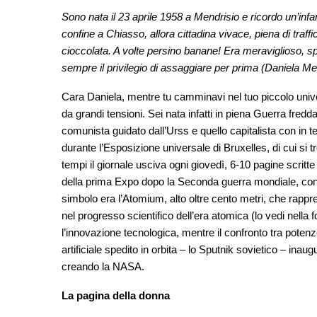
Sono nata il 23 aprile 1958 a Mendrisio e ricordo un’infan
confine a Chiasso, allora cittadina vivace, piena di traf
cioccolata. A volte persino banane! Era meraviglioso, 
sempre il privilegio di assaggiare per prima (Daniela Mer
Cara Daniela, mentre tu camminavi nel tuo piccolo univer
da grandi tensioni. Sei nata infatti in piena Guerra fredda
comunista guidato dall’Urss e quello capitalista con in te
durante l’Esposizione universale di Bruxelles, di cui si 
tempi il giornale usciva ogni giovedì, 6-10 pagine scritte 
della prima Expo dopo la Seconda guerra mondiale, con
simbolo era l’Atomium, alto oltre cento metri, che rappre
nel progresso scientifico dell’era atomica (lo vedi nella f
l’innovazione tecnologica, mentre il confronto tra potenze
artificiale spedito in orbita – lo Sputnik sovietico – inaug
creando la NASA.
La pagina della donna