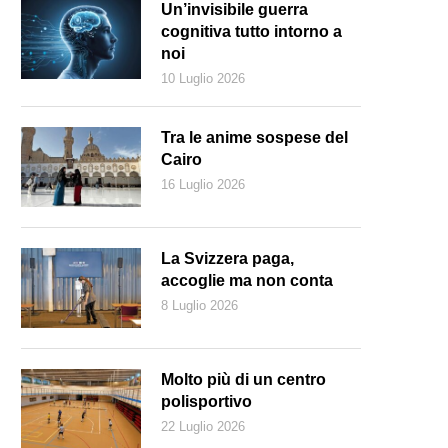
Un’invisibile guerra
cognitiva tutto intorno a
noi
10 Luglio 2026
Tra le anime sospese del
Cairo
16 Luglio 2026
La Svizzera paga,
accoglie ma non conta
8 Luglio 2026
'Atomium a Bruxelles (Keystone)
Molto più di un centro
polisportivo
22 Luglio 2026