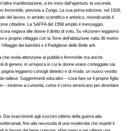
n’altra manifestazione, a tre mesi dall’apertura: la seconda
o femminile, prevista a Zurigo. La sua prima edizione, nel 1928,
o del lavoro, in ambito scientifico e artistico, rivendicando il
o come cittadine. La SAFFA del 1958 ampliò il messaggio,
 ancora negava alle donne il diritto di voto. Su «Azione» leggiamo
o e proprio villaggio con la Torre dell’abitazione «alta 36 metri»
 Villaggio dei bambini e il Padiglione delle Belle arti.
ta che rivela attenzione al pubblico femminile ma anche
oli di genere, in un’epoca in cui le donne erano corteggiate sia
pagina leggiamo consigli dietetici e di moda: un nuovo vestito
 tailleur. Suggerimenti educativi – cosa fare se il proprio figlio
ti» – insieme a curiosità, come il corso americano per diventare
 Dai risarcimenti agli svizzeri vittime della guerra alla
settimanali, fino alla necessità di una modernità che rispetti il
ali in favore del bene comune: «Nei paesi e nei villaggi una