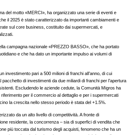
egna del motto «MERCI», ha organizzato una serie di eventi e
Anche il 2025 è stato caratterizzato da importanti cambiamenti e
trate sul core business, costituito dai supermercati, e
lizzati.
e della campagna nazionale «PREZZO BASSO», che ha portato
quotidiano e che ha dato un importante impulso ai volumi di
estimento pari a 500 milioni di franchi all’anno, di cui
 al pacchetto di investimenti da due miliardi di franchi per l’apertura
esistenti. Escludendo le aziende cedute, la Comunità Migros ha
di riferimento per il commercio al dettaglio e per i supermercati
cino la crescita nello stesso periodo è stata del +1.5%.
zzato da un alto livello di competitività. A fronte di
one residente, la concorrenza – sia di superfici di vendita che
gione più toccata dal turismo degli acquisti, fenomeno che ha un