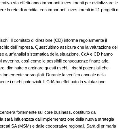
ativa sta effettuando importanti investimenti per rivitalizzare le
ere la rete di vendita, con importanti investimenti in 21 progetti di
schi. Il comitato di direzione (CD) informa regolarmente il
ischio dell’impresa. Quest’ultimo assicura che la valutazione dei
base a un’analisi sistematica della situazione, CdA e CD hanno
he si avverino, così come le possibili conseguenze finanziarie.
, diminuire o arginare questi rischi. I rischi potenziali che
antemente sorvegliati. Durante la verifica annuale della
te i rischi potenziali. Il CdA ha effettuato la valutazione
centrerà fortemente sul core business, costituito da
nda sarà influenzata dall’implementazione della nuova strategia
rcati SA (MSM) e dalle cooperative regionali. Sarà di primaria