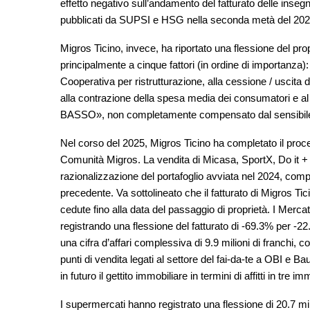
effetto negativo sull’andamento del fatturato delle insegn
pubblicati da SUPSI e HSG nella seconda metà del 202
Migros Ticino, invece, ha riportato una flessione del pro
principalmente a cinque fattori (in ordine di importanza): 
Cooperativa per ristrutturazione, alla cessione / uscita d
alla contrazione della spesa media dei consumatori e a
BASSO», non completamente compensato dal sensibile
Nel corso del 2025, Migros Ticino ha completato il proces
Comunità Migros. La vendita di Micasa, SportX, Do it 
razionalizzazione del portafoglio avviata nel 2024, compo
precedente. Va sottolineato che il fatturato di Migros Tici
cedute fino alla data del passaggio di proprietà. I Merca
registrando una flessione del fatturato di -69.3% per -22
una cifra d’affari complessiva di 9.9 milioni di franchi, c
punti di vendita legati al settore del fai-da-te a OBI e
in futuro il gettito immobiliare in termini di affitti in tre 
I supermercati hanno registrato una flessione di 20.7 mil