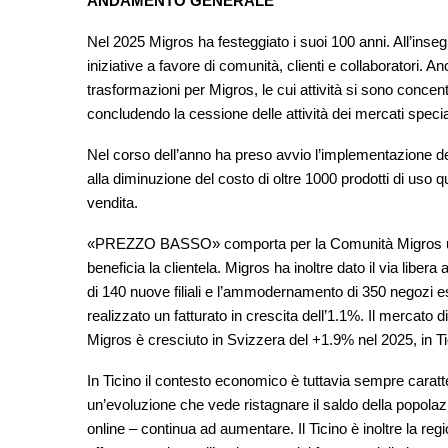
ANDAMENTO GENERALE
Nel 2025 Migros ha festeggiato i suoi 100 anni. All’ins
iniziative a favore di comunità, clienti e collaboratori. 
trasformazioni per Migros, le cui attività si sono concen
concludendo la cessione delle attività dei mercati specia
Nel corso dell’anno ha preso avvio l’implementazion
alla diminuzione del costo di oltre 1000 prodotti di uso 
vendita.
«PREZZO BASSO» comporta per la Comunità Migros un inv
beneficia la clientela. Migros ha inoltre dato il via libera
di 140 nuove filiali e l’ammodernamento di 350 negozi 
realizzato un fatturato in crescita dell’1.1%. Il mercato 
Migros è cresciuto in Svizzera del +1.9% nel 2025, in Ti
In Ticino il contesto economico è tuttavia sempre caratteri
un’evoluzione che vede ristagnare il saldo della popolazi
online – continua ad aumentare. Il Ticino è inoltre la re