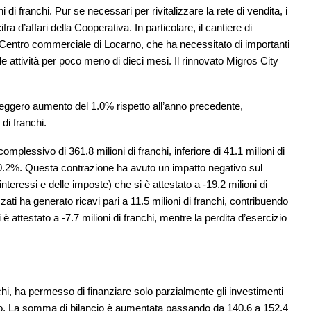
 di franchi. Pur se necessari per rivitalizzare la rete di vendita, i
ra d’affari della Cooperativa. In particolare, il cantiere di
 Centro commerciale di Locarno, che ha necessitato di importanti
lle attività per poco meno di dieci mesi. Il rinnovato Migros City
 leggero aumento del 1.0% rispetto all’anno precedente,
di franchi.
mplessivo di 361.8 milioni di franchi, inferiore di 41.1 milioni di
 10.2%. Questa contrazione ha avuto un impatto negativo sul
nteressi e delle imposte) che si è attestato a -19.2 milioni di
zati ha generato ricavi pari a 11.5 milioni di franchi, contribuendo
 è attestato a -7.7 milioni di franchi, mentre la perdita d’esercizio
nchi, ha permesso di finanziare solo parzialmente gli investimenti
cizio. La somma di bilancio è aumentata passando da 140.6 a 152.4