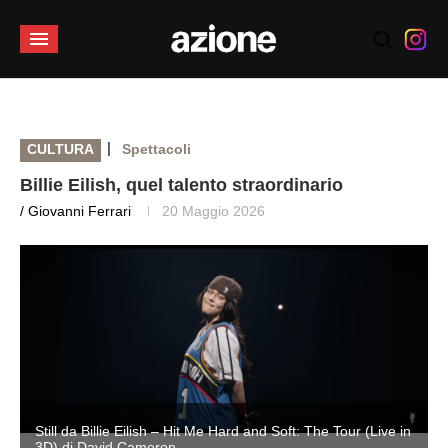
|
CULTURA
Spettacoli
Billie Eilish, quel talento straordinario
/ Giovanni Ferrari
20 Maggio 2026
n
Still da Billie Eilish – Hit Me Hard and Soft: The Tour (Live in
3D) di David Cameron