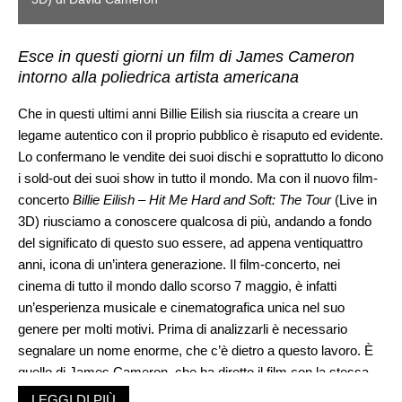
Esce in questi giorni un film di James Cameron
intorno alla poliedrica artista americana
Che in questi ultimi anni Billie Eilish sia riuscita a creare un
legame autentico con il proprio pubblico è risaputo ed evidente.
Lo confermano le vendite dei suoi dischi e soprattutto lo dicono
i sold-out dei suoi show in tutto il mondo. Ma con il nuovo film-
concerto
Billie Eilish – Hit Me Hard and Soft: The Tour
(Live in
3D) riusciamo a conoscere qualcosa di più, andando a fondo
del significato di questo suo essere, ad appena ventiquattro
anni, icona di un’intera generazione. Il film-concerto, nei
cinema di tutto il mondo dallo scorso 7 maggio, è infatti
un’esperienza musicale e cinematografica unica nel suo
genere per molti motivi. Prima di analizzarli è necessario
segnalare un nome enorme, che c’è dietro a questo lavoro. È
quello di James Cameron, che ha diretto il film con la stessa
Billie Eilish. I due Premi Oscar hanno voluto lavorare fianco a
LEGGI DI PIÙ