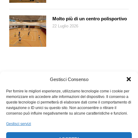
con tale cura e attenzione, è semplicemente un’esperienza
differente, che permette di notare meglio dettagli e significati,
impossibili da scorgere quando si è entusiasti tra il pubblico.
Molto più di un centro polisportivo
22 Luglio 2026
Insomma, il punto di vista dal quale assistiamo all’energia
contagiosa e al talento di Billie Eilish è unico; la stessa cosa
accade quando vediamo i numerosi primi piani dei fan nel
pubblico. Sembra di essere lì tra loro, mentre ci si sente
raccontati dalle canzoni di Billie Eilish, vera paladina delle
nuove generazioni. Niente potrà mai sostituire l’esperienza
reale come spettatori in un palazzetto, in un teatro o in uno
Gestisci Consenso
stadio. Ma la tecnologia ci apre a nuove possibilità. E questo
film-concerto lo dimostra, in maniera affascinante e senza
Per fornire le migliori esperienze, utilizziamo tecnologie come i cookie per
dubbio coinvolgente.
memorizzare e/o accedere alle informazioni del dispositivo. Il consenso a
queste tecnologie ci permetterà di elaborare dati come il comportamento di
navigazione o ID unici su questo sito. Non acconsentire o ritirare il
consenso può influire negativamente su alcune caratteristiche e funzioni.
Gestisci servizi